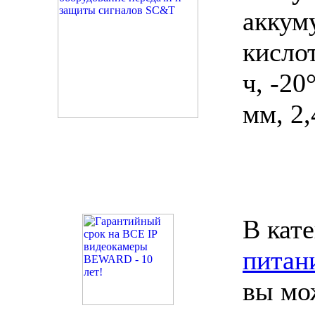
акку
кисл
ч, -20
мм, 2,
В кат
питан
вы мо