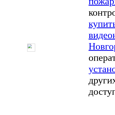
пожар
контр
купит
видео
Новго
опера
устан
други
досту