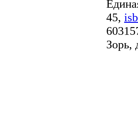
Единая
45,
is
603157
Зорь, 