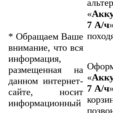
альте
«
Акку
7 А/ч
поход
* Обращаем Ваше
внимание, что вся
информация,
Оформ
размещенная на
«
Акку
данном интернет-
7 А/ч
сайте, носит
корзин
информационный
позво