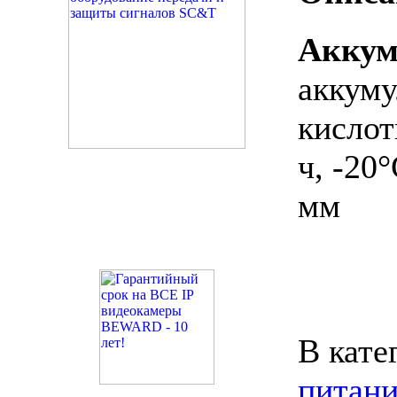
Акку
аккум
кисло
ч, -20
мм
В кате
питани