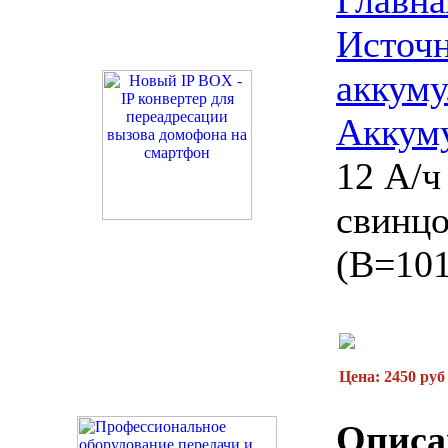
Главна
Источн
аккум
Аккум
12 А/ч
свинц
(В=101
Цена: 2450 руб
Описа