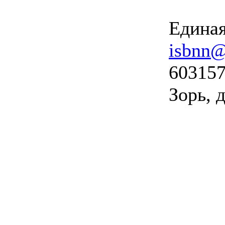
Единая
isbnn@
603157
Зорь, д