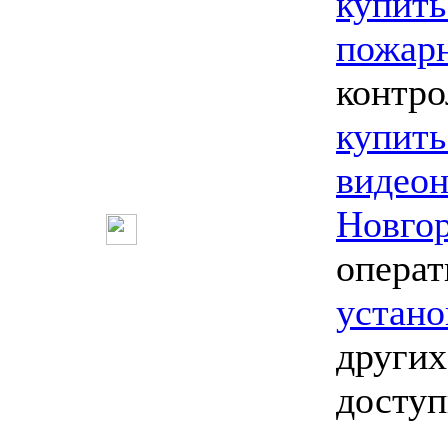
купить
пожарн
контро
купить
видео
Новго
опера
устано
других
досту