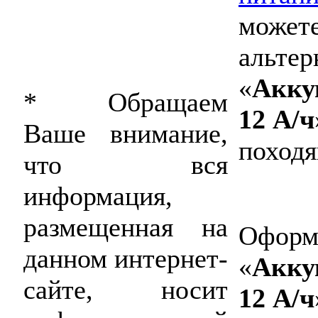
можете
альтер
«
Акку
* Обращаем
12 А/ч
Ваше внимание,
походя
что вся
информация,
размещенная на
Оформи
данном интернет-
«
Акку
сайте, носит
12 А/ч