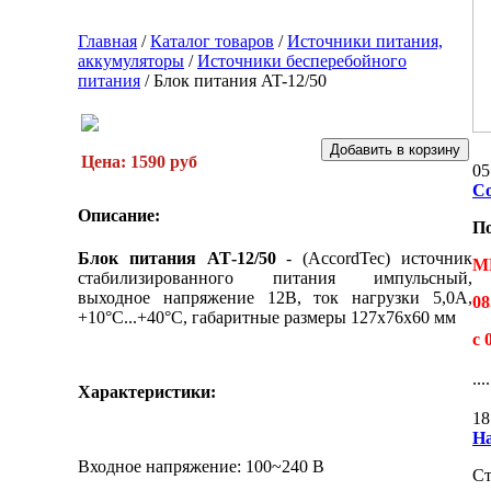
Главная
/
Каталог товаров
/
Источники питания,
аккумуляторы
/
Источники бесперебойного
питания
/
Блок питания AT-12/50
Цена: 1590 руб
05
С
Описание:
П
Блок питания АТ-12/50
- (AccordTec) источник
М
стабилизированного питания импульсный,
выходное напряжение 12В, ток нагрузки 5,0А,
08
+10°C...+40°C, габаритные размеры 127х76х60 мм
с 
....
Характеристики:
18
На
Входное напряжение: 100~240 В
Ст