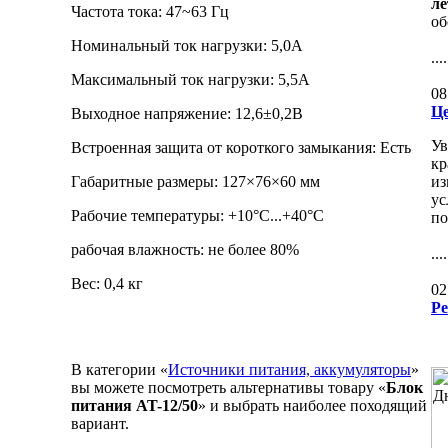
ле
Частота тока: 47~63 Гц
об
Номинальный ток нагрузки: 5,0А
....
Максимальный ток нагрузки: 5,5А
08
Це
Выходное напряжение: 12,6±0,2В
Ув
Встроенная защита от короткого замыкания: Есть
кр
Габаритные размеры: 127×76×60 мм
из
ус
Рабочие температуры: +10°C...+40°C
по
рабочая влажность: не более 80%
....
Вес: 0,4 кг
02
Ре
В категории «
Источники питания, аккумуляторы
»
вы можете посмотреть альтернативы товару «
Блок
питания AT-12/50
» и выбрать наиболее походящий
вариант.