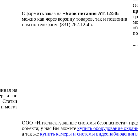
ОО
пр
Оформить заказ на «
Блок питания AT-12/50
»
т
можно как через корзину товаров, так и позвонив
мо
нам по телефону: (831) 262-12-45.
об
по
....
енная на
ер и не
и Статьи
 и могут
ООО «Интеллектуальные системы безопасности» пре
объекта; у нас Вы можете
купить оборудование охран
а так же
купить камеры и системы видеонаблюдения 