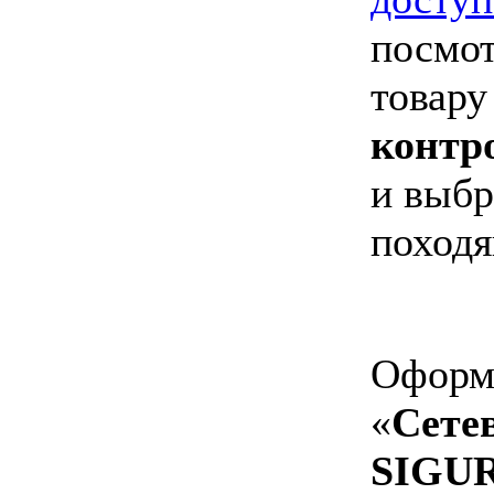
посмот
товару
контр
и выбр
походя
Оформи
«
Сете
SIGUR