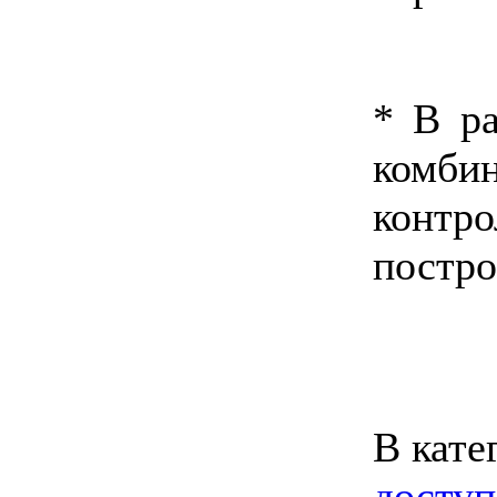
* В р
комб
конт
постро
В кате
доступ