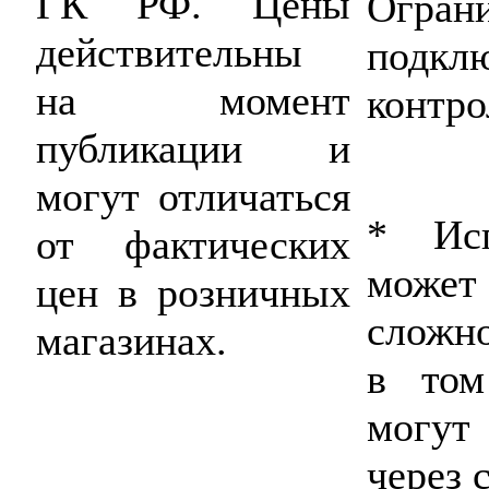
ГК РФ. Цены
Огран
действительны
подкл
на момент
контро
публикации и
могут отличаться
* Исп
от фактических
може
цен в розничных
сложно
магазинах.
в том
могут
через 