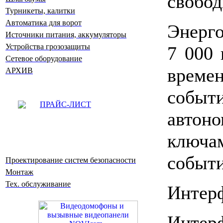
свобо
Турникеты, калитки
Автоматика для ворот
Энерг
Источники питания, аккумуляторы
Устройства грозозащиты
7 000 
Сетевое оборудование
врем
АРХИВ
событ
ПРАЙС-ЛИСТ
автон
ключ
событи
Проектирование систем безопасности
Монтаж
Тех. обслуживание
Интерф
Интерф