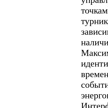
точка
турни
завис
налич
Макс
иден
врем
собы
энерг
Интерф