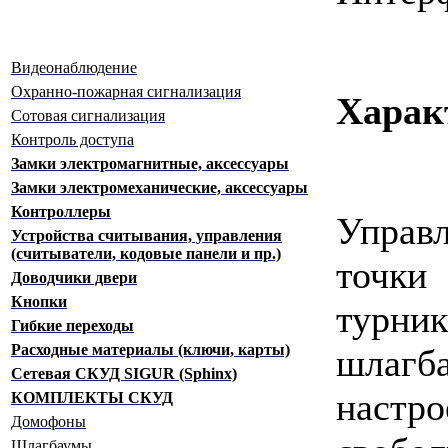
Видеонаблюдение
Охранно-пожарная сигнализация
Харак
Сотовая сигнализация
Контроль доступа
Замки электромагнитные, аксессуары
Замки электромеханические, аксессуары
Контроллеры
Управл
Устройства считывания, управления
(считыватели, кодовые панели и пр.)
точк
Доводчики двери
Кнопки
турн
Гибкие переходы
Расходные материалы (ключи, карты)
шлагба
Сетевая СКУД SIGUR (Sphinx)
наст
КОМПЛЕКТЫ СКУД
Домофоны
Шлагбаумы