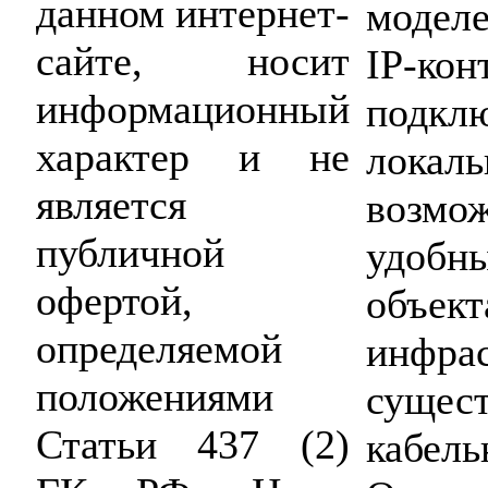
данном интернет-
модел
сайте, носит
IP-кон
информационный
подкл
характер и не
лока
является
возм
публичной
удобн
офертой,
объек
определяемой
инфрас
положениями
суще
Статьи 437 (2)
кабе