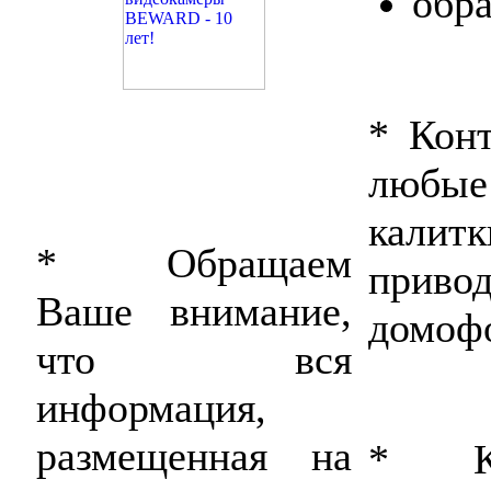
обра
* Кон
любые
калит
* Обращаем
привод
Ваше внимание,
домоф
что вся
информация,
размещенная на
* Ко