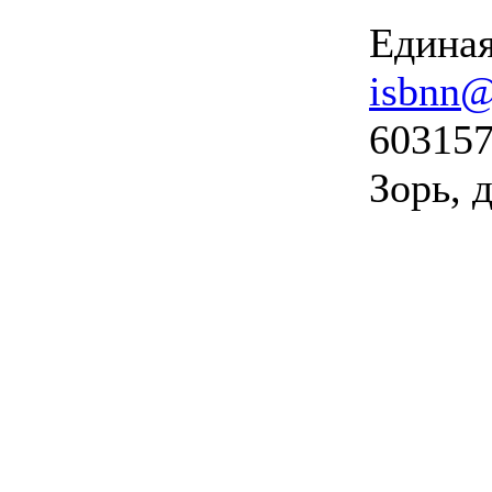
Единая
isbnn@
603157
Зорь, д