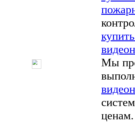
пожарн
контро
купить
видео
Мы пр
выпол
видео
систем
ценам