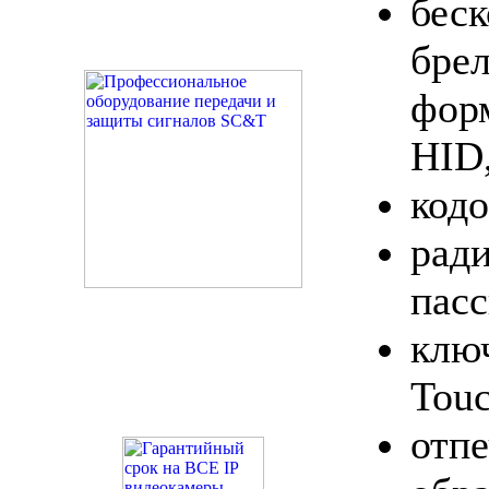
бес
бр
фор
HID,
код
рад
пас
ключ
Tou
отпе