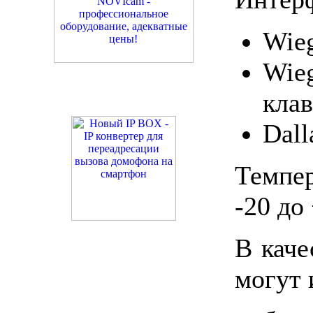
Wieg
Wie
клав
Dal
Темпе
-20 до
В каче
могут 