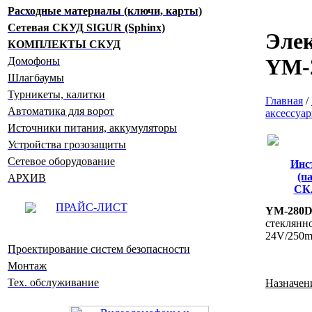
Расходные материалы (ключи, карты)
Сетевая СКУД SIGUR (Sphinx)
Эле
КОМПЛЕКТЫ СКУД
YM-
Домофоны
Шлагбаумы
Турникеты, калитки
Главная
/
Автоматика для ворот
аксессуа
Источники питания, аккумуляторы
Устройства грозозащиты
Сетевое оборудование
Инс
(п
АРХИВ
СК
ПРАЙС-ЛИСТ
YM-280
стеклянн
24V/250mA
Проектирование систем безопасности
Монтаж
Тех. обслуживание
Назначен