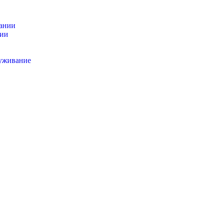
ании
ии
товаров
луживание