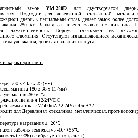
омагнитный замок
YM-280D
для двустворчатой двери
ивается. Подходит для деревянной, стеклянной, металлич
ожарной двери. Специальный сплав делает замок более долг
ержания 280 кг. Защита от переполюсовки по питанию. Н
ной намагниченности. Корпус изготовлен из высокоп
анного алюминия. Отсутствуют изнашивающиеся механически
 сила удержания, двойная изоляция корпуса.
кие характеристики:
меры 500 x 48.5 x 25 (мм)
меры магнита 180 x 38 x 11 (мм)
а удержания 280 кг*2
ряжение питания 12/24VDC
ребляемый ток 12V/500mA *2 24V/250mA*2
ходит для Деревянная, стеклянная, металлическая, противопожа
рь
пература нагревания ≤+20℃
пазон рабочих температур -10~+55℃
жность 0~90%(не образуется конденсат)