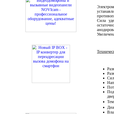
Электр
устанавл
противоп
Cила уд
остаточ
анодиров
Увеличена
Техничес
Раз
Раз
Сил
Нап
Пот
Под
две
Тем
Диа
Вла