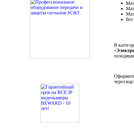
Мат
Мат
Мат
Вес
В катего
«
Электр
походящи
Оформить 
через кор