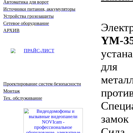
Автоматика для ворот
Источники питания, аккумуляторы
Устройства грозозащиты
Сетевое оборудование
Элект
АРХИВ
YM-3
устан
ПРАЙС-ЛИСТ
для
металл
Проектирование систем безопасности
проти
Монтаж
Тех. обслуживание
Специ
замок
Cила 