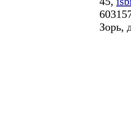
45,
is
603157
Зорь, 