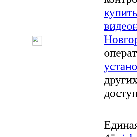
купит
видео
Новго
опера
устан
других
досту
Единая