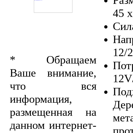
45 x
Сил
На
12/
* Обращаем
По
Ваше внимание,
12V
что вся
П
информация,
Дер
размещенная на
мет
данном интернет-
про