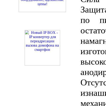
Защит
по п
остат
намаг
изг
высок
аноди
Отсут
изнаш
меха