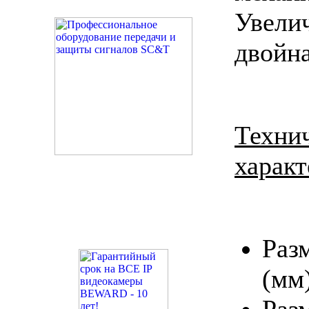
Увели
двойна
Техни
характ
Раз
(мм
Раз