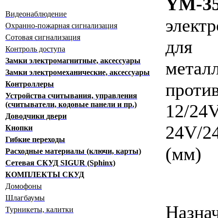
YM-3
Видеонаблюдение
элект
Охранно-пожарная сигнализация
Сотовая сигнализация
для
Контроль доступа
Замки электромагнитные, аксессуары
металл
Замки электромеханические, аксессуары
проти
Контроллеры
Устройства считывания, управления
(считыватели, кодовые панели и пр.)
12/2
Доводчики двери
24V/24
Кнопки
Гибкие переходы
(мм)
Расходные материалы (ключи, карты)
Сетевая СКУД SIGUR (Sphinx)
КОМПЛЕКТЫ СКУД
Домофоны
Шлагбаумы
Назнач
Турникеты, калитки