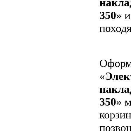
накла
350
» 
походя
Оформи
«
Элек
накла
350
» 
корзин
позвон