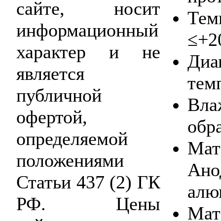
сайте, носит
Тем
информационный
≤+2
характер и не
Ди
является
тем
публичной
Вл
офертой,
обр
определяемой
Ма
положениями
Ано
Статьи 437 (2) ГК
алю
РФ. Цены
Мат