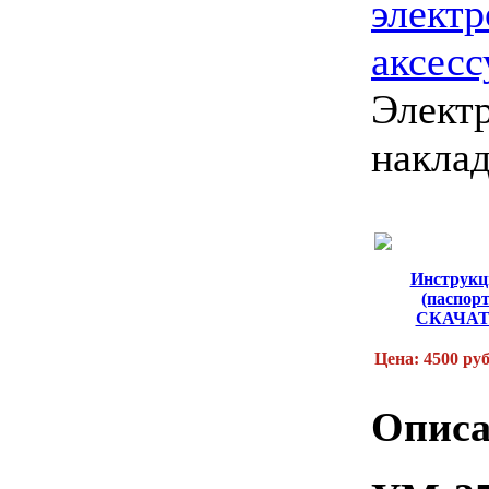
элект
аксес
Элект
накла
Инструкц
(паспорт
СКАЧА
Цена: 4500 ру
Описа