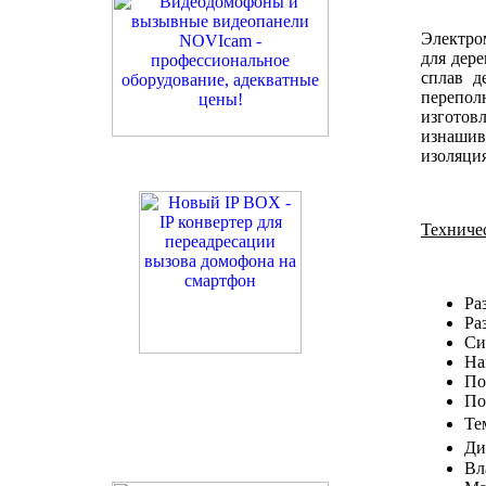
Электро
для дер
сплав д
перепол
изгото
изнашив
изоляция
Техниче
Ра
Ра
Си
На
По
По
Те
Ди
Вл