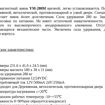
магнитный замок
YM-280M
врезной, легко устанавливается. П
евянной, металлической, противопожарной и узкой двери. Спец
елает замок более долговечным. Cила удержания 280 кг. За
юсовки по питанию. Не имеет остаточной намагниченности.
влен из высокопрочного анодированного алюминия. Отсут
ающиеся механические части. Увеличена сила удержания, 
 корпуса.
ские характеристики:
змеры 231.6 x 41.6 x 24.5 (мм)
змеры магнита 180 x 38 x 11 (мм)
ла удержания 280 кг
пряжение питания 12/24VDC
требляемый ток 12V/500mA 24V/250mA
дходит для Деревянная, металлическая, противопожарная дверь
мпература нагревания ≤+20℃
апазон рабочих температур -10~+55℃
ажность 0~90%(не образуется конденсат)