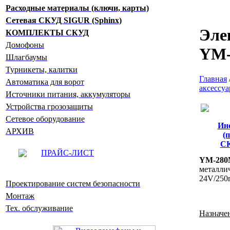
Расходные материалы (ключи, карты)
Сетевая СКУД SIGUR (Sphinx)
Эле
КОМПЛЕКТЫ СКУД
Домофоны
YM
Шлагбаумы
Турникеты, калитки
Главная
Автоматика для ворот
аксессу
Источники питания, аккумуляторы
Устройства грозозащиты
Сетевое оборудование
Ин
АРХИВ
(
С
ПРАЙС-ЛИСТ
YM-28
металли
24V/250m
Проектирование систем безопасности
Монтаж
Тех. обслуживание
Назначе