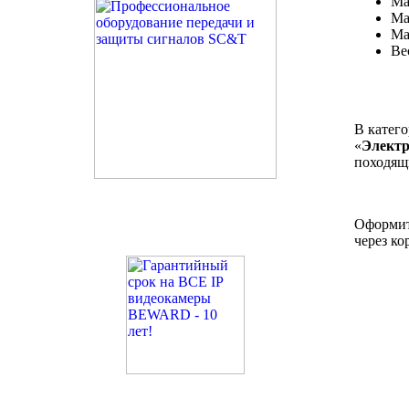
Ма
Ма
Ма
Ве
В катего
«
Электр
походящ
Оформить
через ко