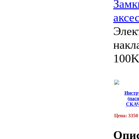
Замк
аксе
Элек
накл
100
Инстр
(пас
СКА
Цена: 3350
Опис