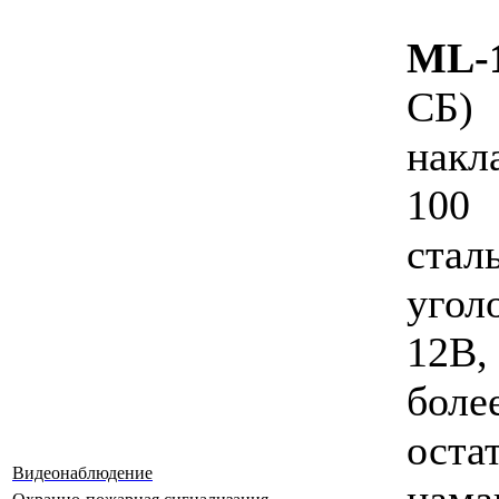
ML-
СБ)
накл
100
сталь
угол
12В
боле
оста
Видеонаблюдение
нама