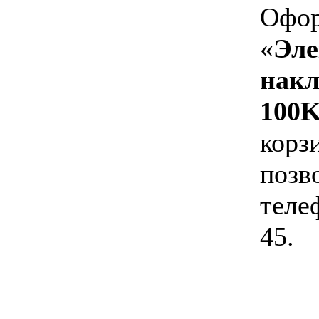
Офор
«
Эл
накл
100
корзи
позв
теле
45.