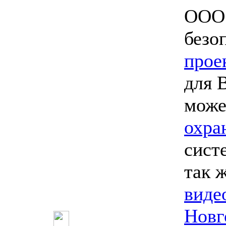
ООО 
безо
прое
для 
мож
охра
сист
так 
виде
Новг