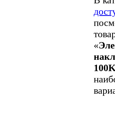
дост
посм
това
«
Эл
накл
100
наиб
вари