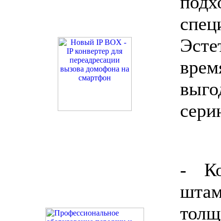
под
спец
Эсте
врем
выг
сери
- К
шта
толщ