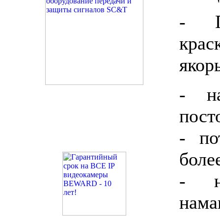
- П
крас
якор
- на
пост
- по
боле
- н
нама