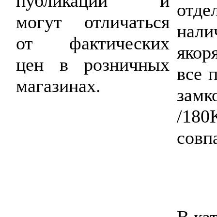
публикации и
отде
могут отличаться
нали
от фактических
якор
цен в розничных
все 
магазинах.
зам
/1
совп
В ка