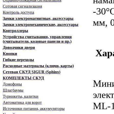
Охранно-пожарная сигнализация
Сотовая сигнализация
-30°
Контроль доступа
Замки электромагнитные, аксессуары
мм, 0
Замки электромеханические, аксессуары
Контроллеры
Устройства считывания, управления
(считыватели, кодовые панели и пр.)
Доводчики двери
Хар
Кнопки
Гибкие переходы
Расходные материалы (ключи, карты)
Сетевая СКУД SIGUR (Sphinx)
КОМПЛЕКТЫ СКУД
Мин
Домофоны
Шлагбаумы
элек
Турникеты, калитки
Автоматика для ворот
ML-
Источники питания, аккумуляторы