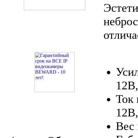
Эстети
небро
отлича
Уси
12В,
Ток 
12В,
Вес 