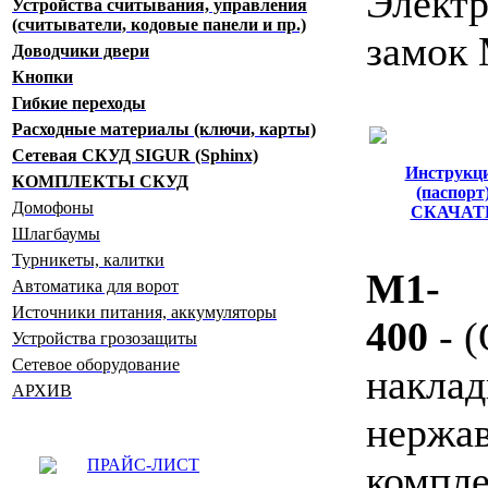
Элект
Устройства считывания, управления
(считыватели, кодовые панели и пр.)
замок
Доводчики двери
Кнопки
Гибкие переходы
Расходные материалы (ключи, карты)
Сетевая СКУД SIGUR (Sphinx)
Инструкц
КОМПЛЕКТЫ СКУД
(паспорт
Домофоны
СКАЧАТ
Шлагбаумы
Турникеты, калитки
М1-
Автоматика для ворот
Источники питания, аккумуляторы
400
- 
Устройства грозозащиты
Сетевое оборудование
наклад
АРХИВ
нержа
ПРАЙС-ЛИСТ
комп