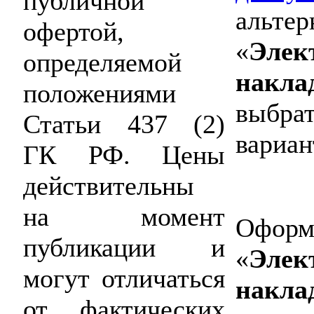
публичной
альтер
офертой,
«
Элек
определяемой
накла
положениями
выбрат
Статьи 437 (2)
вариан
ГК РФ. Цены
действительны
на момент
Оформи
публикации и
«
Элек
могут отличаться
накла
от фактических