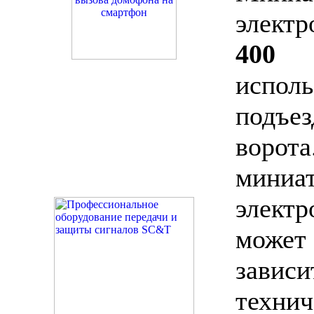
элект
400
п
испо
подъ
ворота
миниа
элек
може
зависи
техни