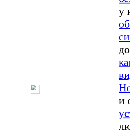
у 
об
си
до
ка
ви
Но
и 
ус
лю