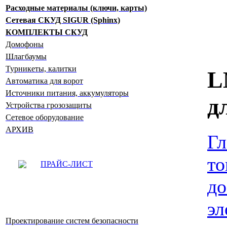
Расходные материалы (ключи, карты)
Сетевая СКУД SIGUR (Sphinx)
КОМПЛЕКТЫ СКУД
Домофоны
Шлагбаумы
Турникеты, калитки
L
Автоматика для ворот
Источники питания, аккумуляторы
д
Устройства грозозащиты
Сетевое оборудование
АРХИВ
Гл
то
ПРАЙС-ЛИСТ
до
эл
Проектирование систем безопасности