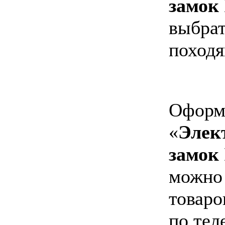
замок 
выбрат
походя
Оформи
«
Элек
замок 
можно 
товаро
по тел