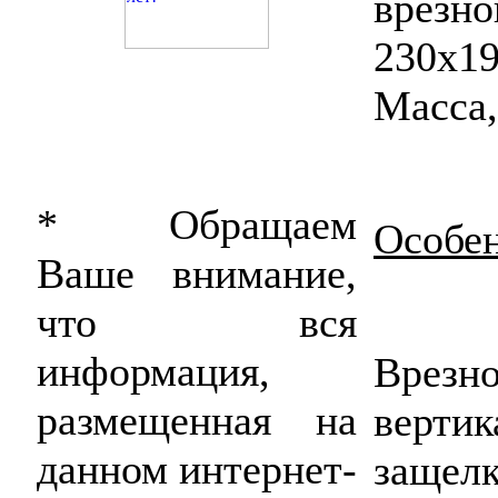
врез
230х1
Масса,
* Обращаем
Особе
Ваше внимание,
что вся
информация,
Вре
размещенная на
верт
данном интернет-
защел