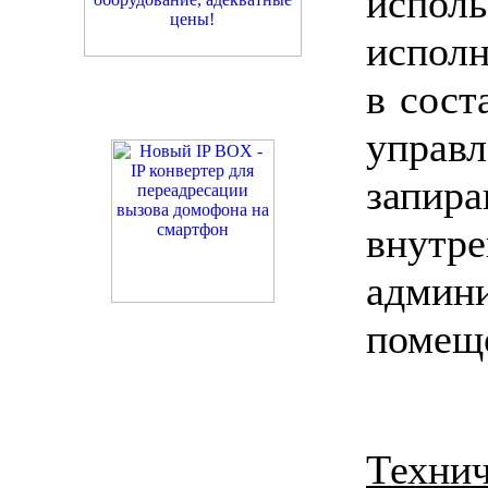
испол
исполн
в сост
управ
запира
внутре
админ
помещ
Техни