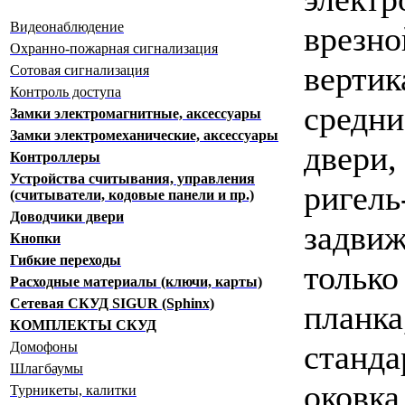
Видеонаблюдение
вре
Охранно-пожарная сигнализация
верти
Сотовая сигнализация
Контроль доступа
сред
Замки электромагнитные, аксессуары
Замки электромеханические, аксессуары
двери
Контроллеры
Устройства считывания, управления
ригел
(считыватели, кодовые панели и пр.)
Доводчики двери
задв
Кнопки
Гибкие переходы
тольк
Расходные материалы (ключи, карты)
Сетевая СКУД SIGUR (Sphinx)
пла
КОМПЛЕКТЫ СКУД
станд
Домофоны
Шлагбаумы
око
Турникеты, калитки