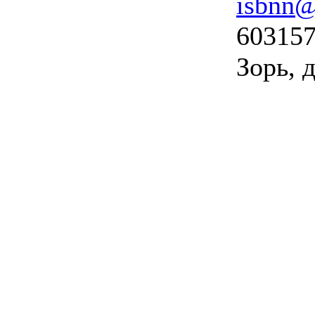
isbnn@
603157
Зорь, д