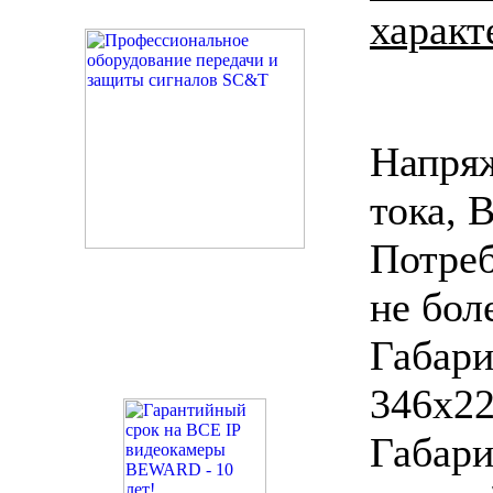
характ
Напря
тока, 
Потреб
не бол
Габар
346x2
Габа