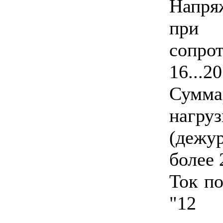
Напря
при
сопр
16...2
Сумм
нагр
(деж
более 
Ток п
"12 