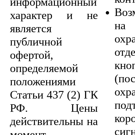
информационный
Воз
характер и не
на 
является
охр
публичной
отд
офертой,
кн
определяемой
(по
положениями
о
Статьи 437 (2) ГК
под
РФ. Цены
ко
действительны на
сиг
момент