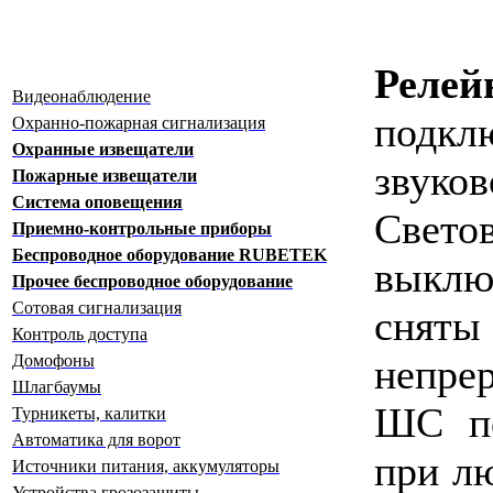
Реле
Видеонаблюдение
подкл
Охранно-пожарная сигнализация
Охранные извещатели
звуко
Пожарные извещатели
Система оповещения
Свет
Приемно-контрольные приборы
Беспроводное оборудование RUBETEK
выклю
Прочее беспроводное оборудование
Сотовая сигнализация
сняты
Контроль доступа
непре
Домофоны
Шлагбаумы
ШС по
Турникеты, калитки
Автоматика для ворот
при л
Источники питания, аккумуляторы
Устройства грозозащиты