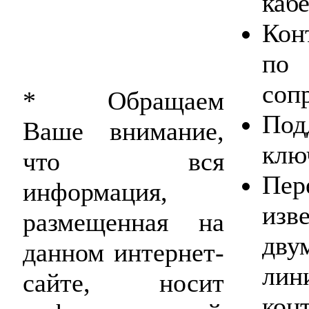
каб
Кон
по
соп
* Обращаем
По
Ваше внимание,
клю
что вся
Пе
информация,
изв
размещенная на
дву
данном интернет-
лин
сайте, носит
кон