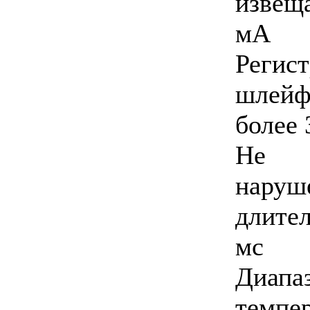
извещ
мА
Регис
шлей
более 
Не р
нар
длите
мс
Диа
темпер