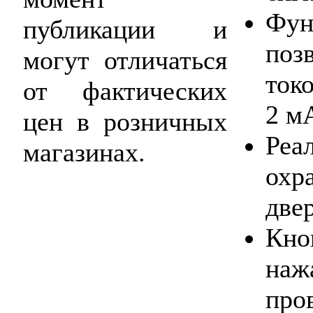
Фун
публикации и
поз
могут отличаться
ток
от фактических
2 м
цен в розничных
Ре
магазинах.
ох
две
Кн
на
про