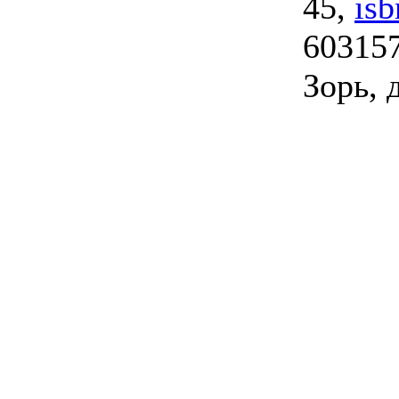
45,
is
603157
Зорь, 