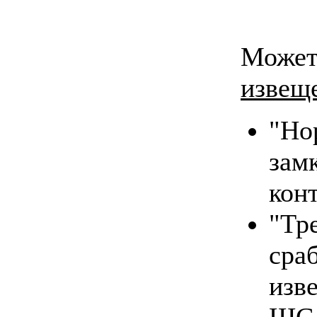
Може
извещ
"Но
зам
кон
"Т
сра
изв
ШС