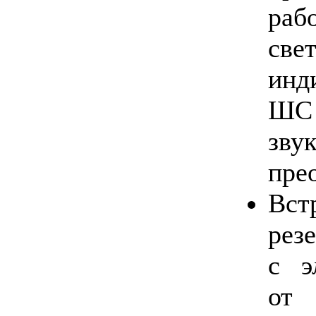
раб
све
инд
ШС
зву
пре
Вст
ре
с э
от 