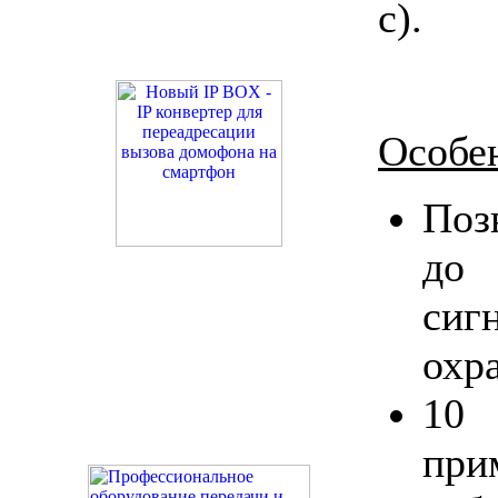
с).
Особе
Поз
д
сиг
охр
10 
при