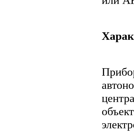
Харак
Прибо
ав
центр
объек
элек