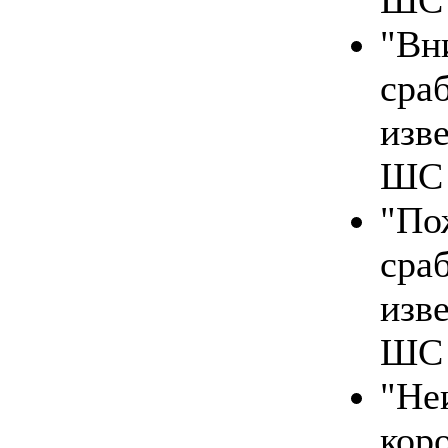
"В
сра
изв
ШС
"П
ср
изв
ШС
"Не
кор