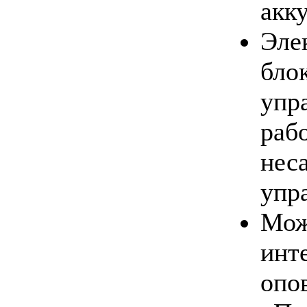
акк
Эле
бл
упр
раб
нес
упр
Мо
инт
опо