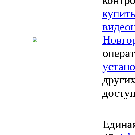
контро
купит
видео
Новго
опера
устан
других
досту
Единая