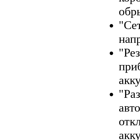
обр
"Се
нап
"Ре
при
акк
"Р
авт
отк
акк