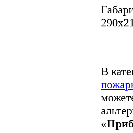
Габа
290х2
В кате
пожар
может
альтер
«
Приб