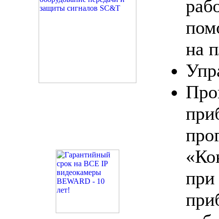
раб
пом
на 
Упр
Про
пр
про
«Ко
пр
при