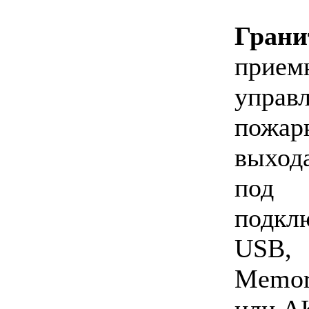
Грани
прие
упра
пожар
выход
под
подкл
USB,
Memo
или А