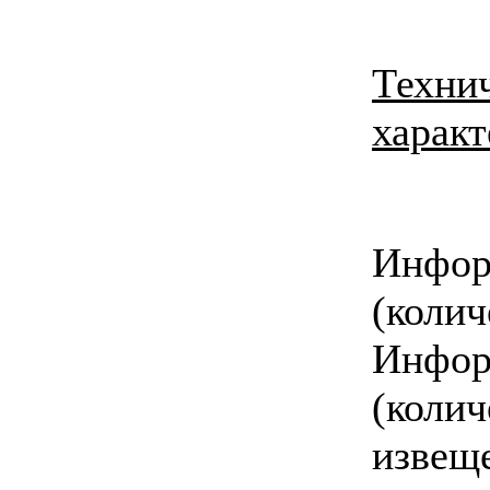
Техни
харак
Инфор
(колич
Инфор
(кол
извещ