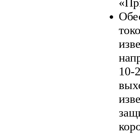
«Пр
Обе
ток
из
нап
10
вых
изв
за
кор