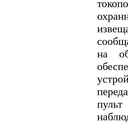
токоп
охра
изве
сообщ
на о
обесп
устро
пере
пульт
наблю