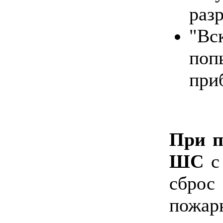
разр
"В
поп
при
При п
ШС
с 
сбро
пожа