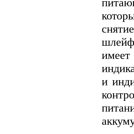
пита
котор
снят
шлей
имее
индик
и инд
конт
пита
аккуму