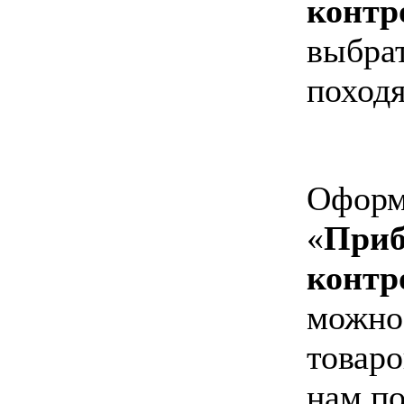
контр
выбра
походя
Оформи
«
Приб
контр
можно 
товаро
нам по