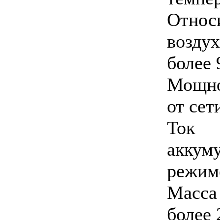
Относ
возд
более
Мощно
от сет
Ток 
аккум
режиме
Масса 
более 