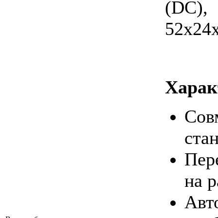
(DC)
52х24
Харак
Со
ста
Пер
на р
Авт