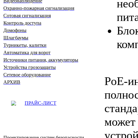
нео
Видеонаблюдение
Охранно-пожарная сигнализация
пит
Сотовая сигнализация
Контроль доступа
Бл
Домофоны
Шлагбаумы
ком
Турникеты, калитки
Автоматика для ворот
Источники питания, аккумуляторы
Устройства грозозащиты
Сетевое оборудование
PoE-и
АРХИВ
полно
ПРАЙС-ЛИСТ
станд
может
устр
Проектирование систем безопасности