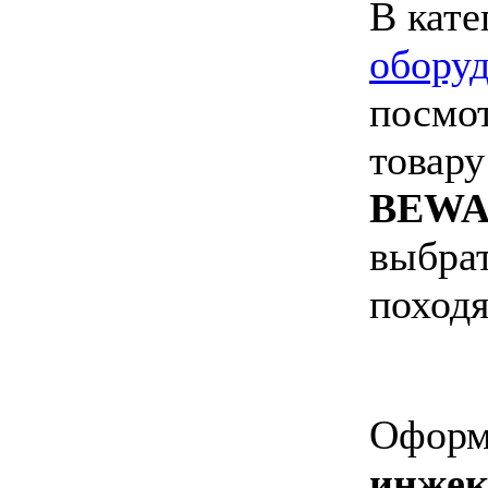
В кате
обору
посмо
товару
BEWA
выбрат
походя
Оформи
инже