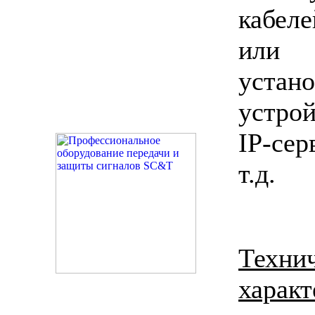
кабел
или р
уст
устрой
IP-сер
т.д.
Техни
характ