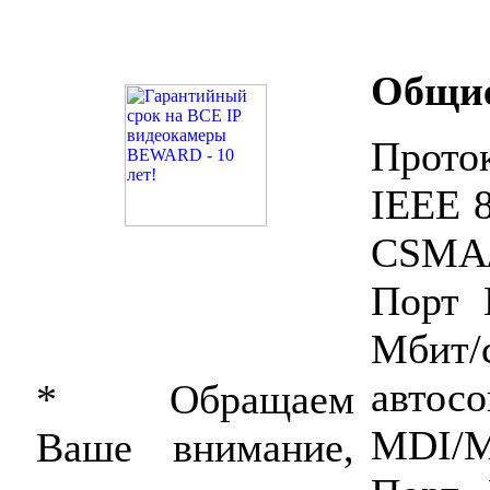
Общи
Прото
IEEE 8
CSMA/
Порт 
Мбит
автос
* Обращаем
MDI/
Ваше внимание,