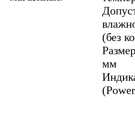
Допу
влажн
(без к
Разме
мм
Инди
(Power