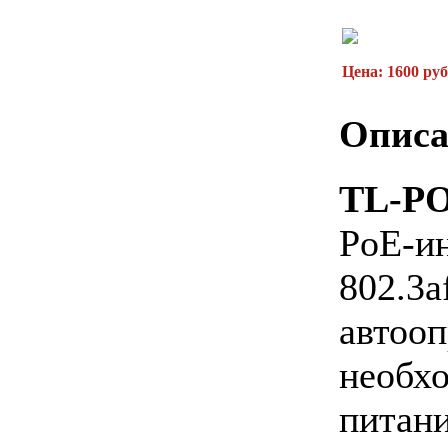
Цена: 1600 руб
Описа
TL-P
PoE-
802.3
автооп
необ
питан