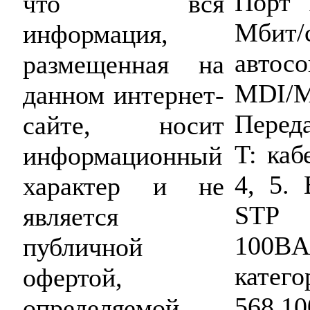
Порт 
что вся
Мбит
информация,
автос
размещенная на
MDI/
данном интернет-
Перед
сайте, носит
T: каб
информационный
4, 5.
характер и не
STP
является
100BA
публичной
катег
офертой,
568 1
определяемой