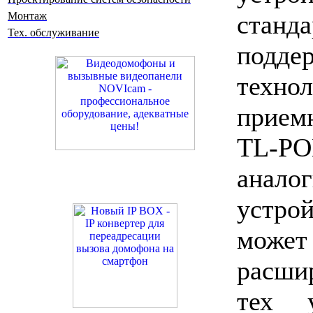
станда
Монтаж
Тех. обслуживание
подде
техно
прием
TL-
анало
устро
может
расши
тех у