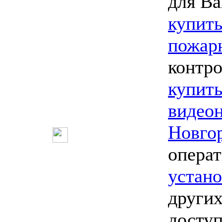
для Ва
купить
пожар
контро
купит
видео
Новго
опера
устан
других
досту