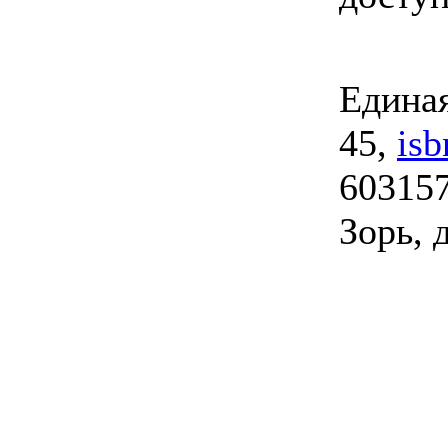
Единая
45,
is
603157
Зорь, д