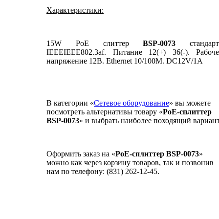
Характеристики:
15W PoE слиттер
BSP-0073
стандарт
IEEEIEEE802.3af.
Питание 12(+) 36(-). Рабоче
напряжение 12В. Ethernet 10/100M. DC12V/1A
В категории «
Сетевое оборудование
» вы можете
посмотреть альтернативы товару «
PoE-сплиттер
BSP-0073
» и выбрать наиболее походящий вариант
Оформить заказ на «
PoE-сплиттер BSP-0073
»
можно как через корзину товаров, так и позвонив
нам по телефону: (831) 262-12-45.