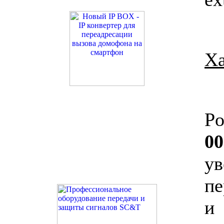
Ха
P
00
ув
пе
и 