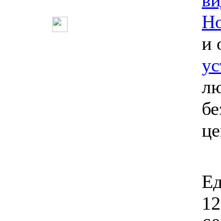
ви
Но
и 
ус
лю
бе
ц
Ед
12