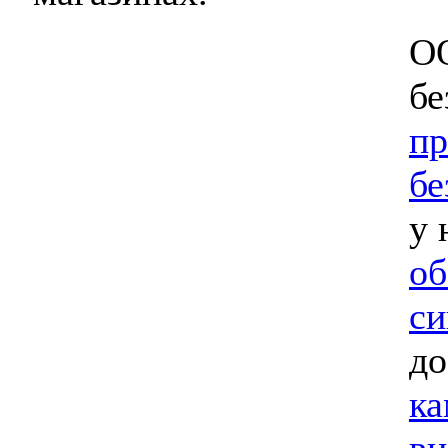
ОО
бе
пр
бе
у 
об
си
до
ка