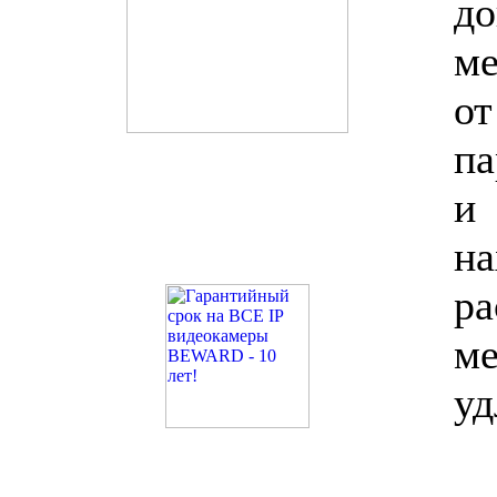
до
ме
о
па
и
н
ра
ме
уд