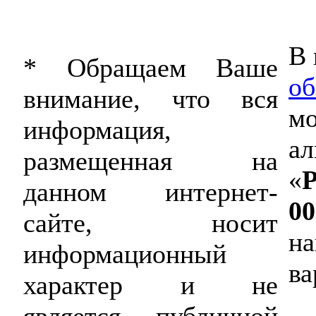
В 
* Обращаем Ваше
об
внимание, что вся
мо
информация,
ал
размещенная на
«
P
данном интернет-
00
сайте, носит
на
информационный
ва
характер и не