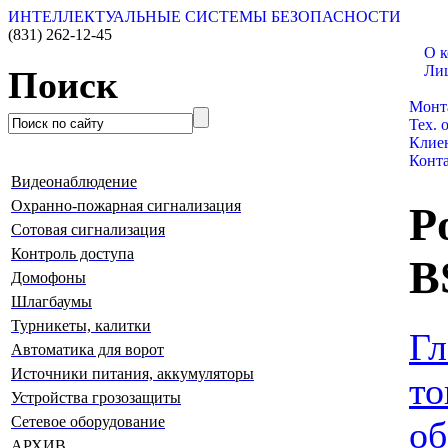
ИНТЕЛЛЕКТУАЛЬНЫЕ СИСТЕМЫ БЕЗОПАСНОСТИ
(831)
262-12-45
О 
Ли
Поиск
Катал
Монт
Тех. 
Клие
Конт
Видеонаблюдение
Охранно-пожарная сигнализация
P
Сотовая сигнализация
Контроль доступа
B
Домофоны
Шлагбаумы
Турникеты, калитки
Гл
Автоматика для ворот
Источники питания, аккумуляторы
то
Устройства грозозащиты
Сетевое оборудование
об
АРХИВ