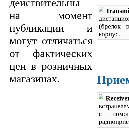
действительны
Transm
на момент
дистанци
публикации и
(брелок р
корпус.
могут отличаться
от фактических
цен в розничных
магазинах.
Прием
Receive
встраивае
с помощ
радиоприе