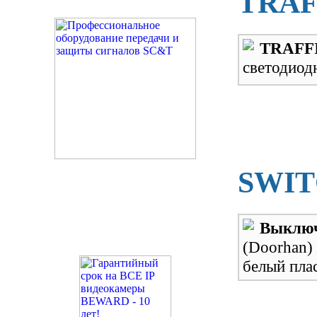
TRAF
TRAFF
светодиод
SWIT
Выклю
(Doorhan
белый пла