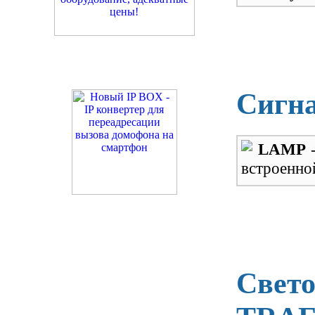
Сигн
LAMP
-
встроенно
Свето