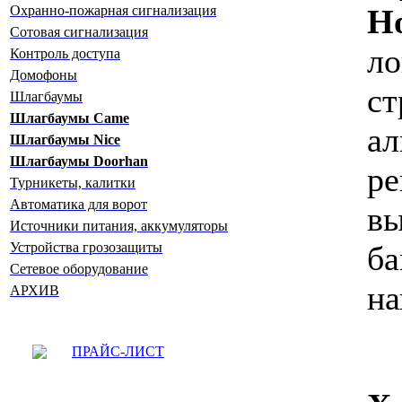
Ho
Охранно-пожарная сигнализация
Сотовая сигнализация
ло
Контроль доступа
Домофоны
с
Шлагбаумы
Шлагбаумы Сame
а
Шлагбаумы Nice
Шлагбаумы Doorhan
р
Турникеты, калитки
Автоматика для ворот
в
Источники питания, аккумуляторы
ба
Устройства грозозащиты
Сетевое оборудование
на
АРХИВ
ПРАЙС-ЛИСТ