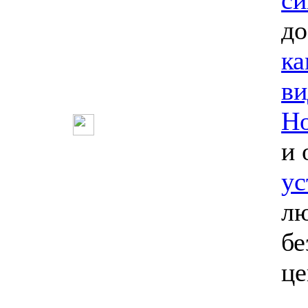
си
до
ка
ви
Но
и 
ус
лю
бе
ц