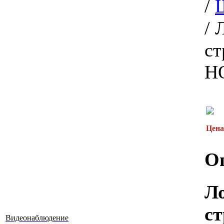
/
/
ст
H
Цена
О
Л
с
Видеонаблюдение