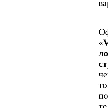
ва
Оф
«
ло
с
че
то
по
те