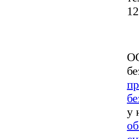
12
ОО
бе
пр
бе
у 
об