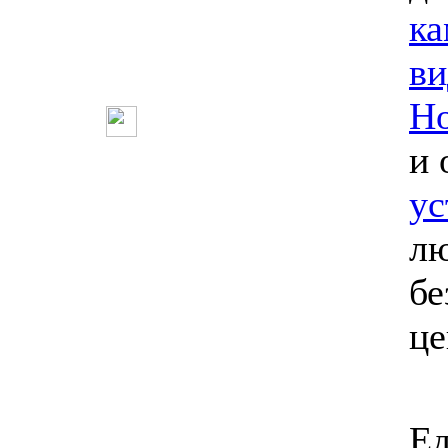
ка
ви
Но
и 
ус
лю
бе
ц
Ед