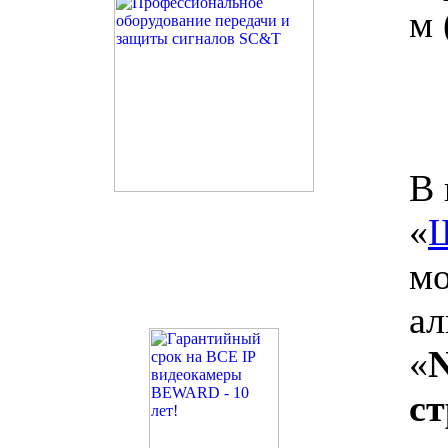
м 
В 
«
мо
ал
«
ст