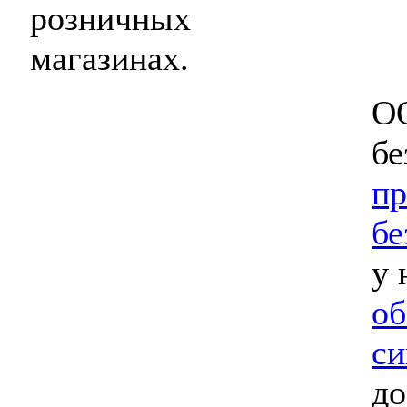
розничных
магазинах.
ОО
бе
пр
бе
у 
об
си
до