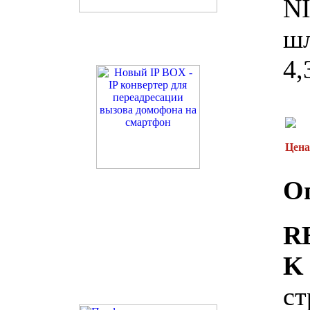
NI
шл
4,
Цена
О
K
ст