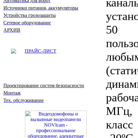
кана
Автоматика для ворот
Источники питания, аккумуляторы
устан
Устройства грозозащиты
Сетевое оборудование
50 р
АРХИВ
польз
ПРАЙС-ЛИСТ
любы
(ст
дина
Проектирование систем безопасности
Монтаж
рабоч
Тех. обслуживание
МГц,
клас
-20ºС