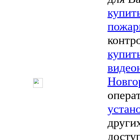
купит
пожар
контро
купит
видео
Новго
опера
устан
други
досту