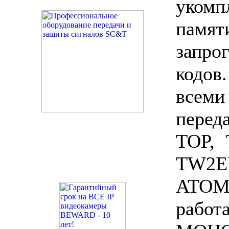
уком
памят
запро
кодов
всеми
перед
TOP, 
TW2
ATO
раб