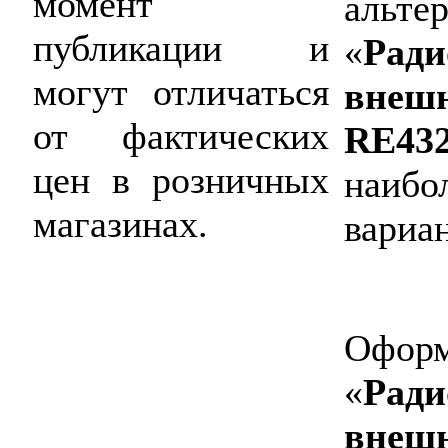
момент
альте
публикации и
«
Ради
могут отличаться
внеш
от фактических
RE43
цен в розничных
наибо
магазинах.
вариан
Оформ
«
Ради
внеш