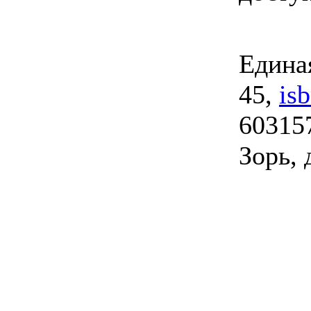
Единая
45,
is
603157
Зорь, 