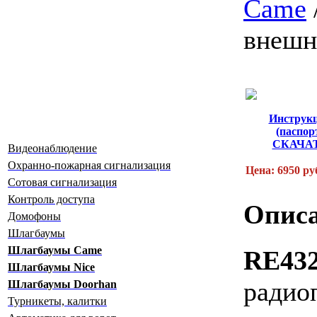
Сame
внеш
Инструк
(паспор
СКАЧА
Видеонаблюдение
Охранно-пожарная сигнализация
Цена: 6950 ру
Сотовая сигнализация
Контроль доступа
Описа
Домофоны
Шлагбаумы
Шлагбаумы Сame
RE43
Шлагбаумы Nice
рад
Шлагбаумы Doorhan
Турникеты, калитки