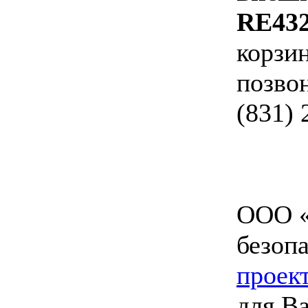
RE43
корзин
позво
(831) 
ООО «
безоп
проек
для В