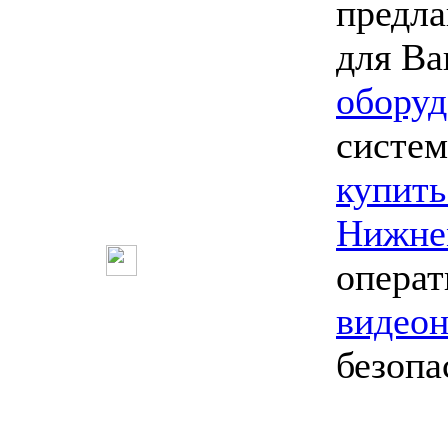
предл
для Ва
оборуд
систем
купить
Нижне
опера
видео
безопа