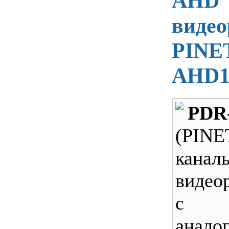
AHD
видео
PINE
AHD1
PDR
(PIN
кана
видео
с по
анало