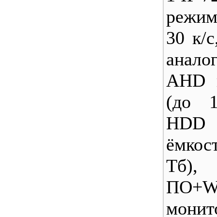
режим
30 к/
анало
AHD 
(до 
HDD
ёмко
Тб), 
ПО+W
монит