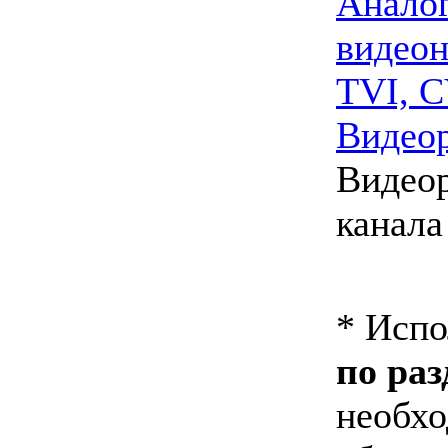
Анало
видео
TVI, C
Видео
Видеор
канала
* Исп
по раз
необх