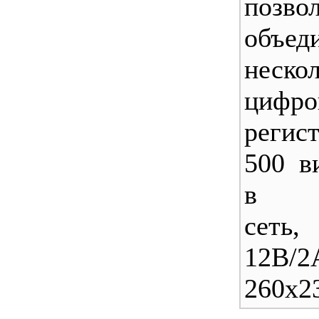
позво
объед
неско
цифро
регист
500 в
в 
сеть,
12В/2
260x2