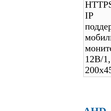
HTTPS
IP
подде
мобил
монит
12В/1
200x4