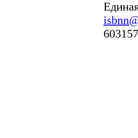
Единая
isbnn@
603157