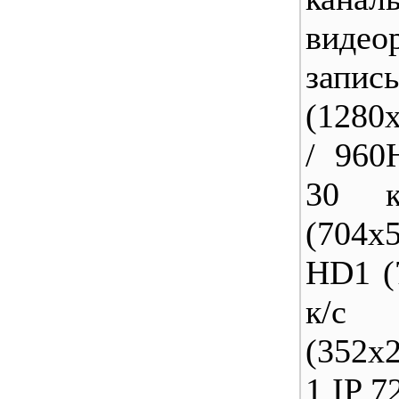
видео
запис
(1280
/ 960
30 
(704х5
HD1 (
к/с
(352x2
1 IP 7