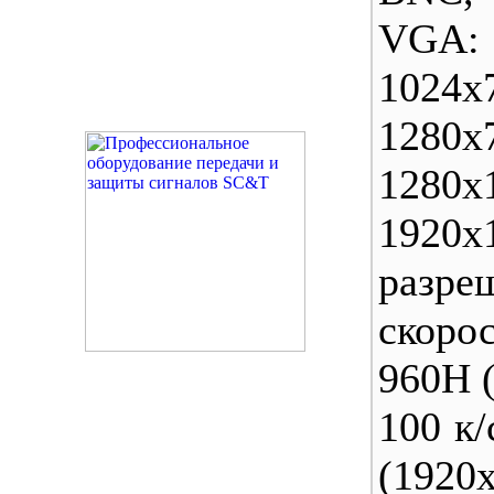
VGA:
1024х
1280х
1280х
1920x
разр
скоро
960H 
100 к
(1920