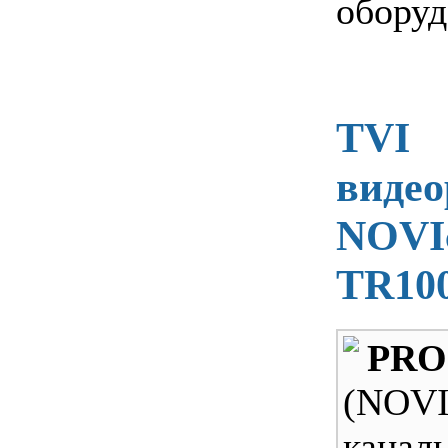
оборуд
TVI
видео
NOVI
TR10
PRO
(NOV
кана