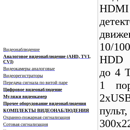
HDM
детек
движ
10/1
Видеонаблюдение
HDD 
Аналоговое видеонаблюдение (AHD, TVI,
CVI)
Видеокамеры аналоговые
до 4 
Видеорегистраторы
1 по
Передача сигнала по витой паре
Цифровое видеонаблюдение
2xUS
Муляжи видеокамер
Прочее оборудование видеонаблюдения
пуль
КОМПЛЕКТЫ ВИДЕОНАБЛЮДЕНИЯ
Охранно-пожарная сигнализация
300x2
Сотовая сигнализация