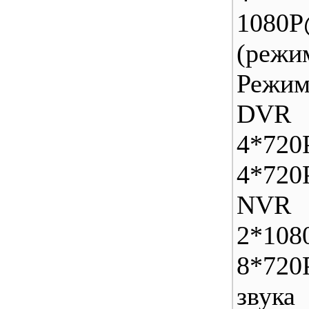
1080P
(реж
Режи
DVR 
4*7
4*720
NVR
2*108
8*720
звука