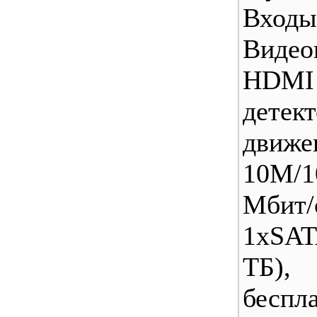
Входы
Видео
HDM
детек
движе
10M/1
Mби
1xSA
ТБ), 
беспл