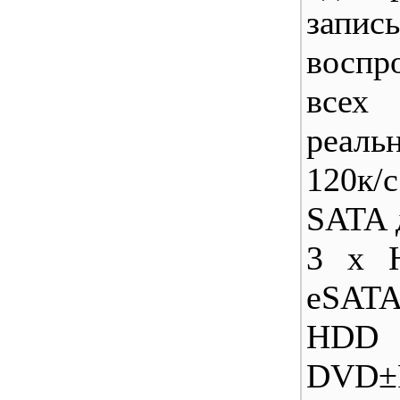
за
воспр
всех
реаль
120к/
SATA 
3 х 
eSATA
HDD
DVD±