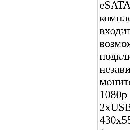
eSAT
ком
входит
возмо
подкл
незав
монит
1080р 
2xUSB
430x