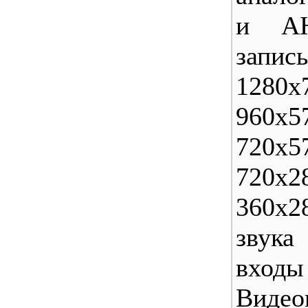
и AH
запис
1280x
960x5
720x5
720x2
360x2
звука
входы
Видео