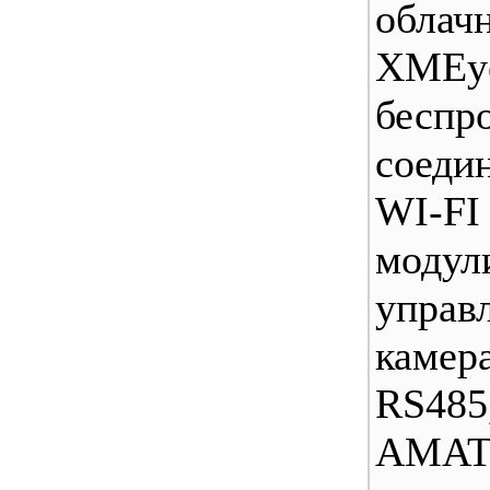
облач
XMEy
беспр
соеди
WI-FI
модули
управ
кам
RS4
AMA