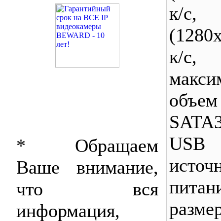
к/
(1280
к/с,
макси
объе
SATA
USB
* Обращаем
источ
Ваше внимание,
питан
что вся
разме
информация,