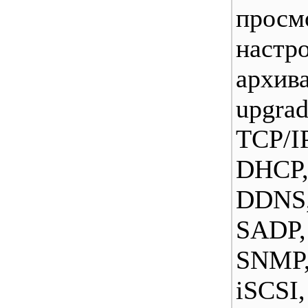
просм
настро
архив
upgra
TCP/
DHC
DDN
SAD
SNM
iSCS