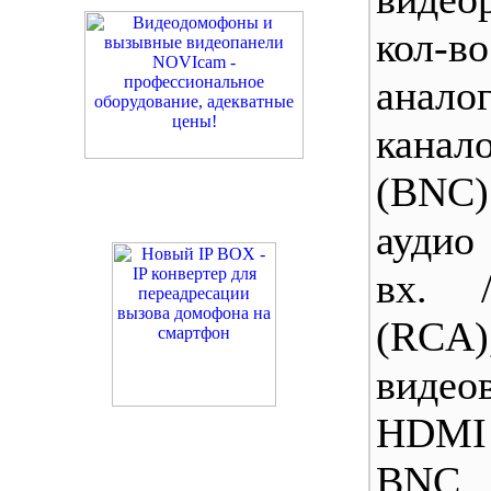
кол-во
анало
канал
(BNC)
аудио
вх. 
(RCA)
виде
HDMI 
BNC, 