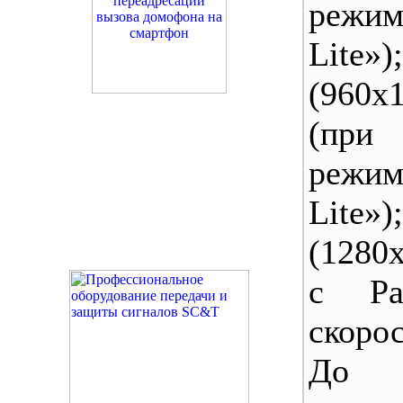
режи
Lite»
(960x1
(при
режи
Lit
(1280x
с Ра
скоро
До