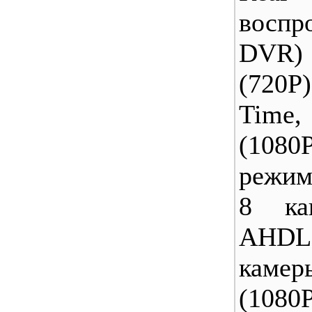
воспр
DVR)
(720P
Time,
(108
режим
8 ка
AHDL;
камер
(1080