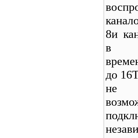
воспр
канал
8и ка
в р
време
до 16Т
не 
возмо
подкл
незав