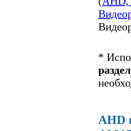
(AHD, 
Видео
Видеор
* Исп
раздел
необхо
AHD в