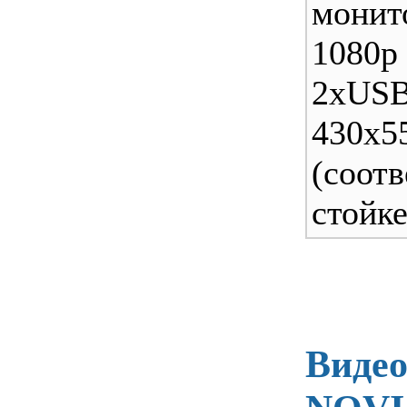
монит
1080р
2xUSB
430x
(соот
стойке
Видео