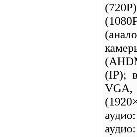
(720P
(108
(ана
камер
(AHDM
(IP);
VGA
(192
аудио
аудио