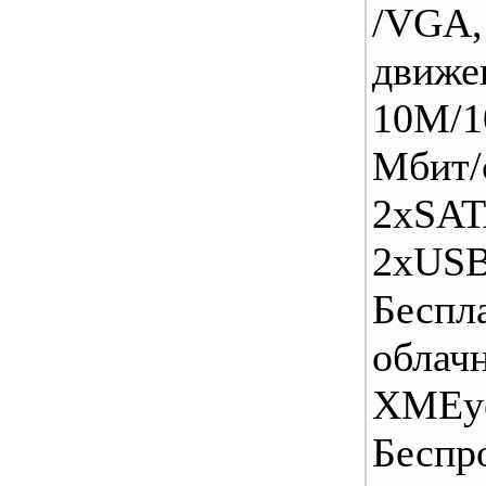
/VGA
движ
10M/1
Mби
2xSAT
2xUSB
Беспл
обла
XMEy
Беспр