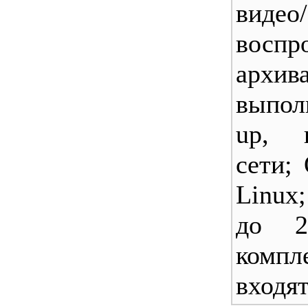
видео/
воспр
архи
выпол
up, 
сети;
Linux
до 2
ком
входят)