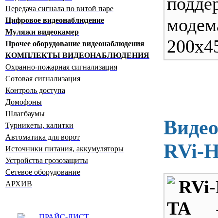
подд
Передача сигнала по витой паре
модем
Цифровое видеонаблюдение
Муляжи видеокамер
200x4
Прочее оборудование видеонаблюдения
КОМПЛЕКТЫ ВИДЕОНАБЛЮДЕНИЯ
Охранно-пожарная сигнализация
Сотовая сигнализация
Контроль доступа
Домофоны
Шлагбаумы
Видео
Турникеты, калитки
Автоматика для ворот
RVi-
Источники питания, аккумуляторы
Устройства грозозащиты
Сетевое оборудование
RVi
АРХИВ
TA
-
ПРАЙС-ЛИСТ