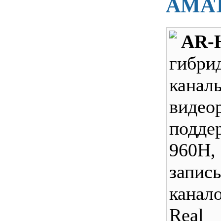
AMAT
AR-
гиб
кан
виде
подде
960H,
запис
кана
Re