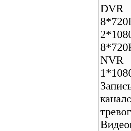
DVR
8*7
2*108
8*720
NVR
1*108
Запи
кана
тре
Видео