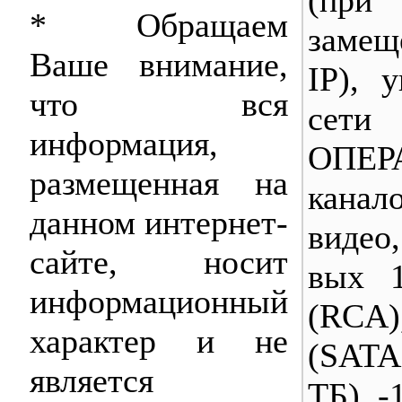
* Обращаем
замещ
Ваше внимание,
IP), 
что вся
сет
информация,
ОПЕ
размещенная на
канал
данном интернет-
видео
сайте, носит
вых 
информационный
(RCA)
характер и не
(SA
является
ТБ), -