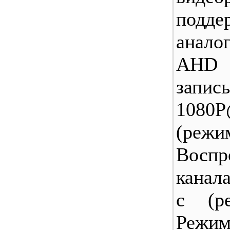
подде
анало
AHD 
запи
1080P
(ре
Воспр
канал
с (р
Режи