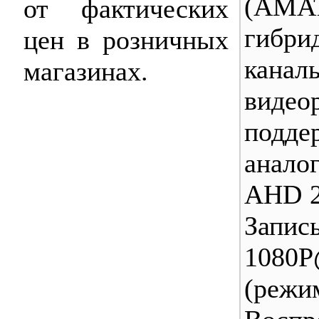
(AMA
от фактических
гибр
цен в розничных
кана
магазинах.
видео
подде
анало
AHD 2.
Запис
1080P
(ре