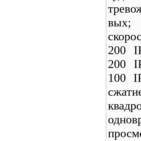
трево
вых;
скоро
200 I
200 I
100 I
сжат
квадро
однов
прос