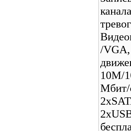
кана
тре
Видео
/VGA
движ
10M/1
Mби
2xSAT
2xUSB
беспл