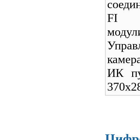
соеди
FI 
модули
Упра
камер
ИК пу
370х2
Цифр