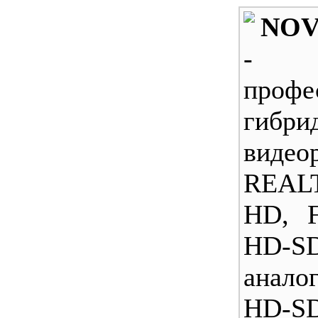
NOV
- (
профе
гибри
видео
REAL
HD, F
HD-
анало
HD-