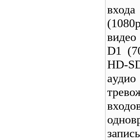
вход
(1080
видео
D1 (7
HD-SD
aуди
трев
входо
однов
за