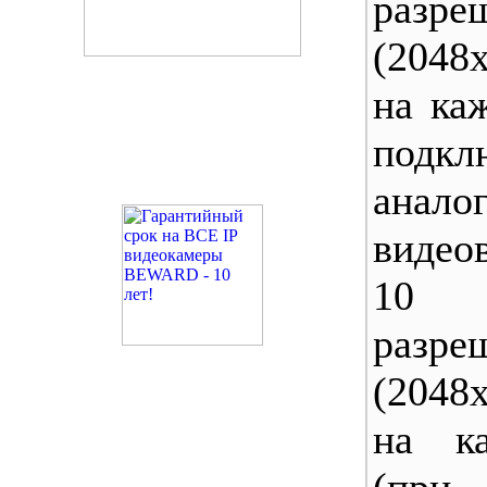
разре
(2048х
на ка
подкл
анало
видео
10
разре
(2048х
на к
(пр