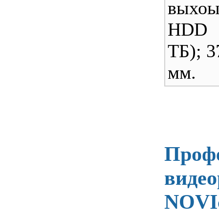
выхо
HDD 
ТБ); 3
мм.
Проф
видео
NOVI