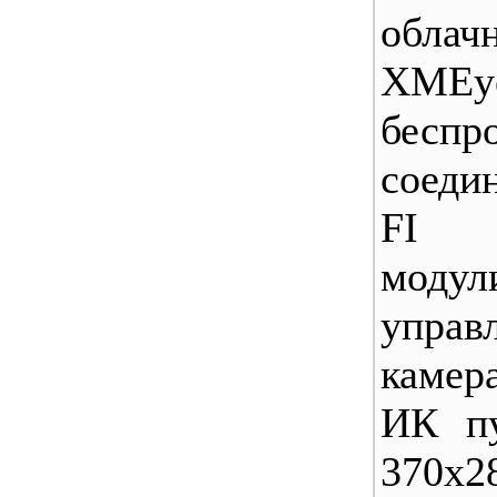
обла
XMEy
беспр
соеди
FI 
модули
упра
камер
ИК пу
370x2