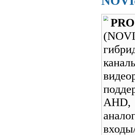
NOVI
PRO
(NOVI
гибр
кана
видео
подд
AH
анало
входы