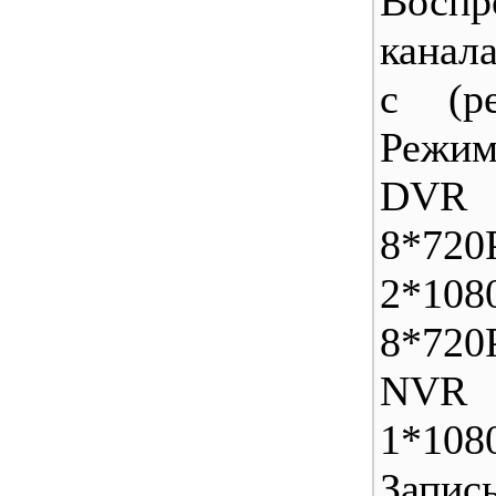
Воспр
канал
с (р
Режи
DVR
8*7
2*108
8*720
NVR
1*108
Запи