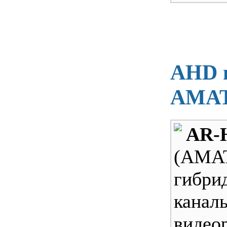
AHD в
AMAT
AR-
(AMA
гибр
кана
видео