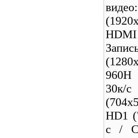
видео
(1920
HDMI 
Запис
(1280
960H
30к
(704х
HD1 (
с / C