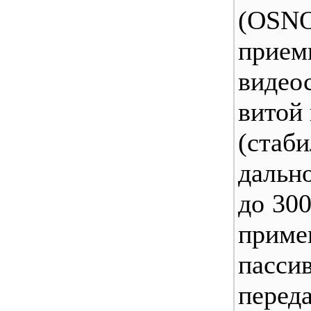
(OSN
прием
виде
витой 
(стаби
дальн
до 300
при
пасси
пере