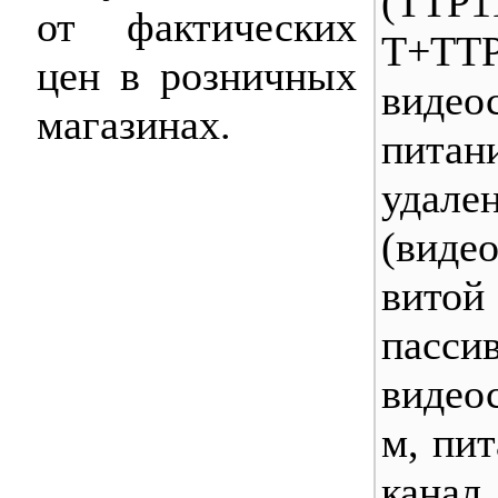
(TTP1
от фактических
T+TT
цен в розничных
виде
магазинах.
пит
удале
(вид
вит
пасси
видео
м, пит
кана