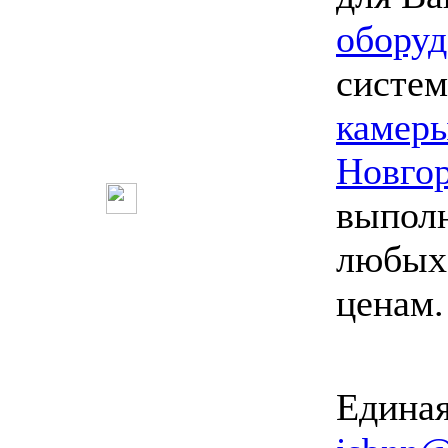
оборуд
систем
камер
Новго
выпол
любых 
ценам
Единая