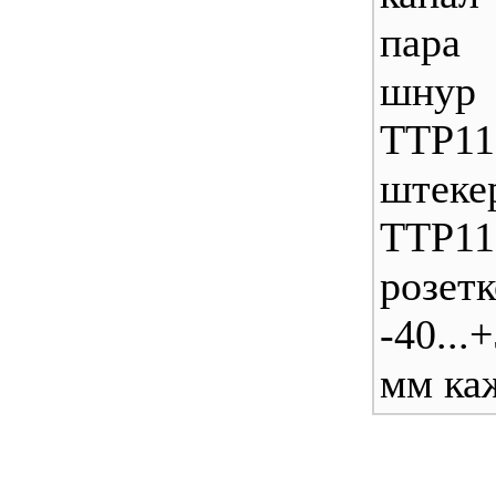
пара
шну
TTP
штеке
TTP
розетк
-40...
мм ка