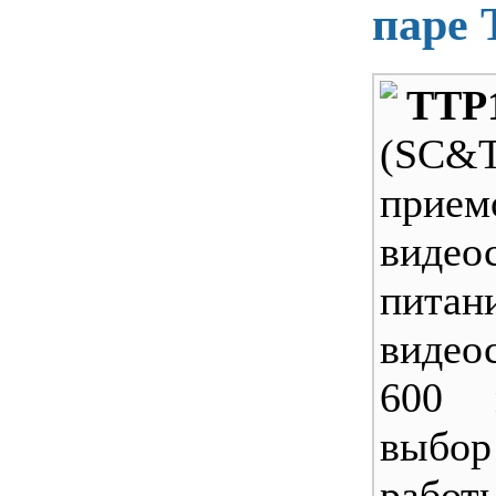
паре
TTP
(SC&T
прием
виде
питан
видео
600 
выбо
работ