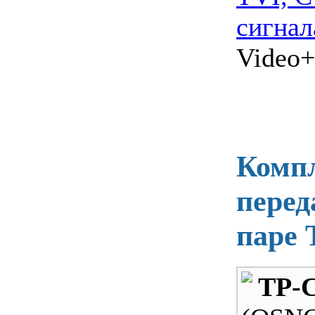
сигнал
Video
Компл
перед
паре 
TP-