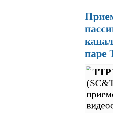
Прие
пасси
канал
паре
TTP
(SC&T
прием
виде