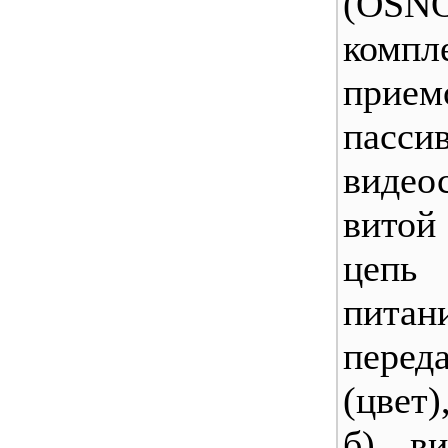
(OSN
компл
прием
пасси
виде
витой
цепь 
питан
перед
(цвет)
б), в