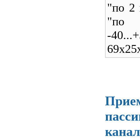
"по 2
"по 
-40...
69x25
Прие
пасси
канал