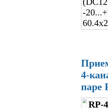
(DC12
-20...
60.4х2
Прие
4-кан
паре 
RP-