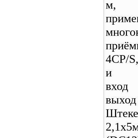
м, с
прим
много
приём
4CP/S
и RP
вход
выхо
Штеке
2,1x5