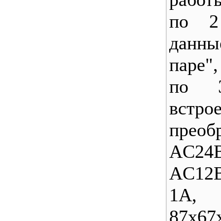
по 2
дан
паре"
по 3
встро
преоб
AC2
AC12
1А, -
87х67