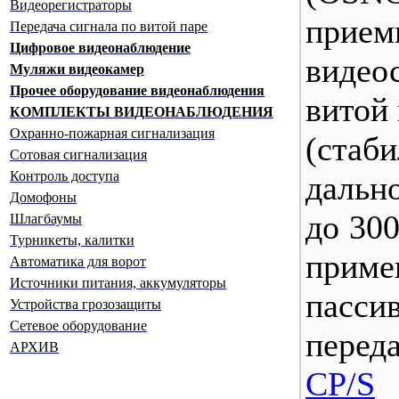
Видеорегистраторы
прием
Передача сигнала по витой паре
Цифровое видеонаблюдение
виде
Муляжи видеокамер
Прочее оборудование видеонаблюдения
витой 
КОМПЛЕКТЫ ВИДЕОНАБЛЮДЕНИЯ
Охранно-пожарная сигнализация
(стаби
Сотовая сигнализация
Контроль доступа
дальн
Домофоны
до 300
Шлагбаумы
Турникеты, калитки
при
Автоматика для ворот
Источники питания, аккумуляторы
пасси
Устройства грозозащиты
Сетевое оборудование
пере
АРХИВ
CP/S
(