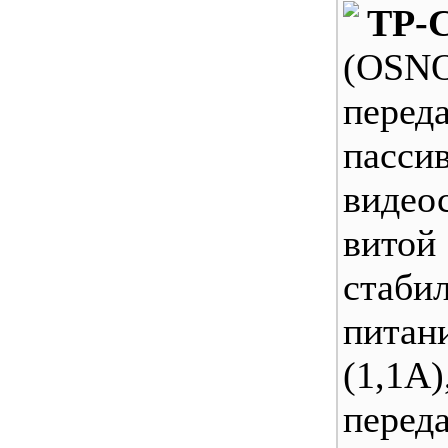
TP-
(OSN
перед
пасси
видео
витой
стаби
пита
(1,1А)
перед