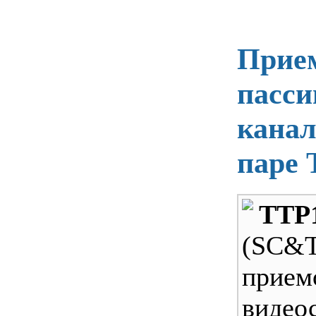
Прие
пасси
канал
паре
TTP
(SC&T
прием
виде