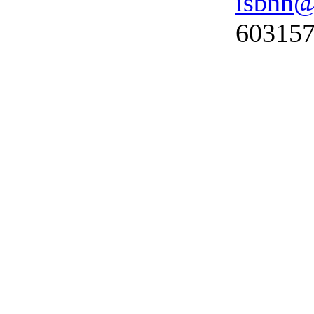
isbnn@
603157