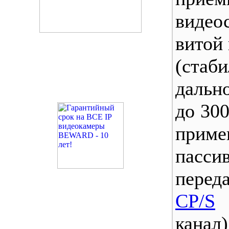
виде
витой 
(стаби
дальн
до 300
при
пасси
пере
CP/S
(
канал)