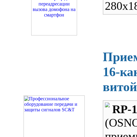
280х1
Прие
16-ка
витой
RP-
(OSN
прием