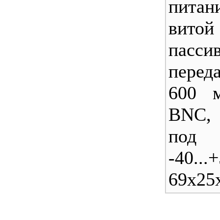
пит
вит
пасси
перед
600 
BNC, 
под
-40...
69x25