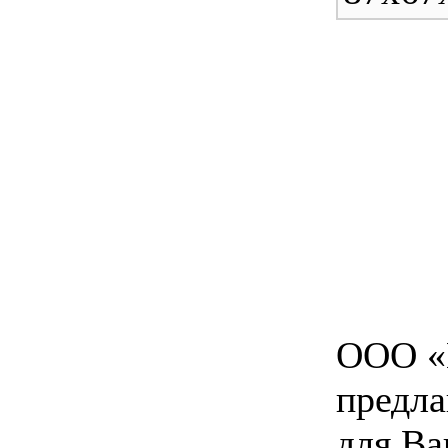
ООО «
предл
для Ва