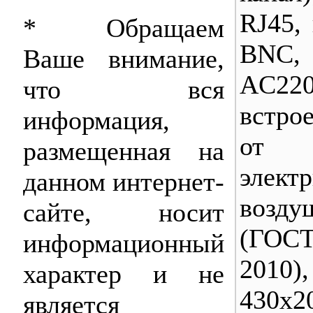
RJ45,
* Обращаем
BNC
Ваше внимание,
AC22
что вся
встро
информация,
от с
размещенная на
элек
данном интернет-
возду
сайте, носит
(ГОСТ
информационный
2010)
характер и не
430х2
является