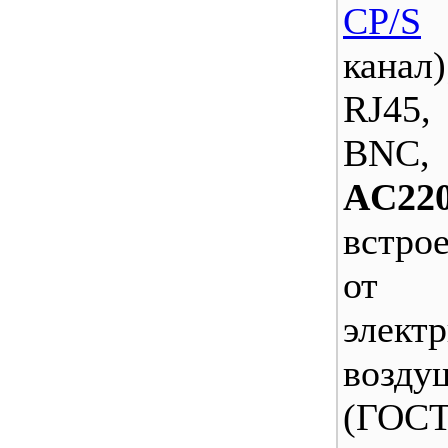
CP/S
(
канал
RJ45,
BN
AC22
встро
от с
элек
возду
(ГОСТ