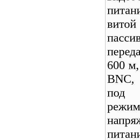
пит
вит
пасси
перед
600 м,
BNC, 
под 
режим
напря
пита