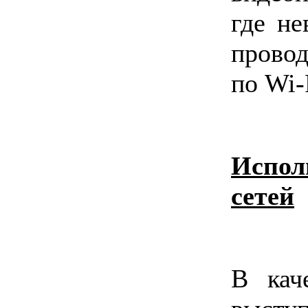
где не
прово
по Wi-
Испо
сетей
В кач