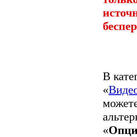
источ
беспе
В кате
«
Виде
можете
альтер
«
Опци