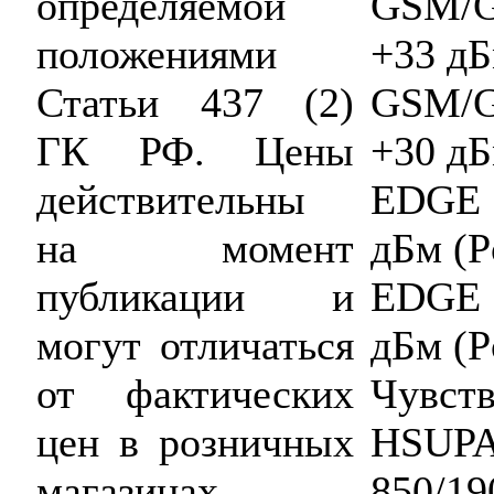
GSM/G
определяемой
+33 дБ
положениями
GSM/G
Статьи 437 (2)
+30 дБ
ГК РФ. Цены
EDGE 
действительны
дБм (P
на момент
EDGE 
публикации и
дБм (P
могут отличаться
Чувств
от фактических
HSUP
цен в розничных
850/
магазинах.