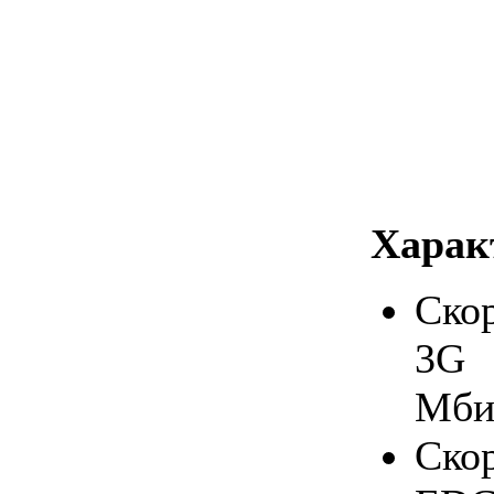
Харак
Ско
3G 
Мби
Ско