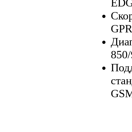
EDG
Ско
GPRS
Ди
850
Под
ста
GSM