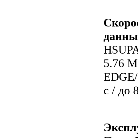
Скор
данны
HSUPA
5.76 М
EDGE/
с / до 
Экспл