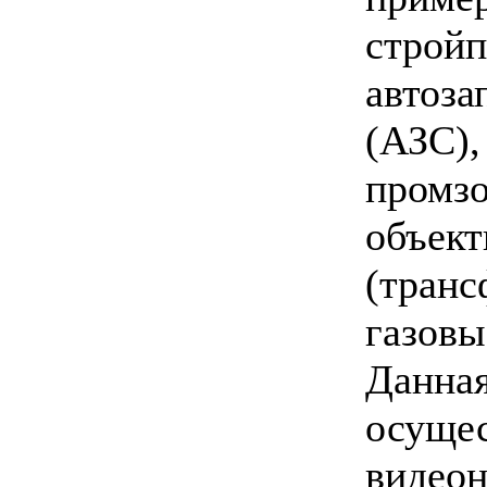
строй
автоз
(АЗ
промзо
объек
(тра
газо
Данна
осущес
видеон