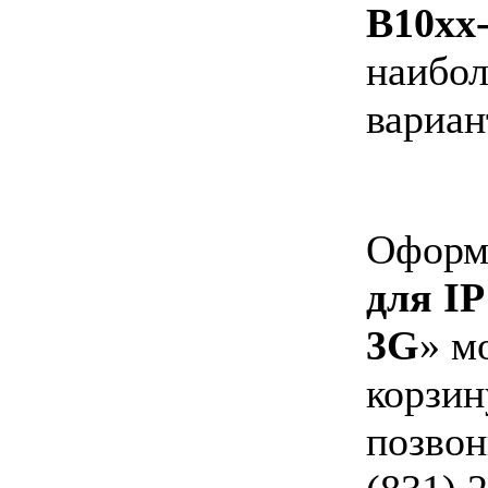
B10xx
наибол
вариан
Оформи
для IP
3G
» м
корзин
позвон