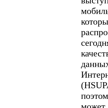
выст
мобил
котор
расп
сего
качес
данн
Интер
(HSUP
поэт
может 