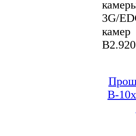
каме
3G/ED
камер
B2.920
Прош
B-10x