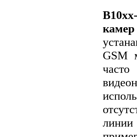
B10хх
кам
устан
GSM м
час
видео
испол
отсут
линии
приме