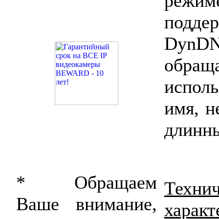
режи
подд
DynD
обращ
испол
имя, н
длинны
* Обращаем
Техни
Ваше внимание,
характ