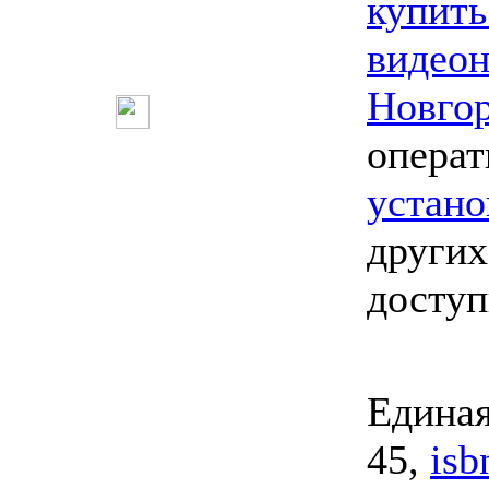
купить
видео
Новго
опера
устано
других
досту
Единая
45,
isb