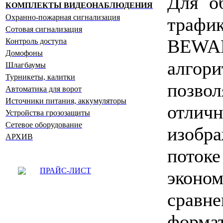
Для о
КОМПЛЕКТЫ ВИДЕОНАБЛЮДЕНИЯ
Охранно-пожарная сигнализация
траф
Сотовая сигнализация
BEWA
Контроль доступа
Домофоны
алгор
Шлагбаумы
Турникеты, калитки
позво
Автоматика для ворот
Источники питания, аккумуляторы
отли
Устройства грозозащиты
Сетевое оборудование
изобр
АРХИВ
поток
ПРАЙС-ЛИСТ
экон
сравн
форма