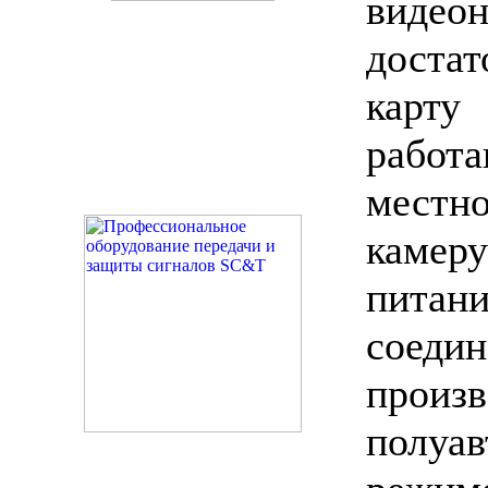
видео
доста
карт
рабо
местн
каме
питани
соед
пр
полуав