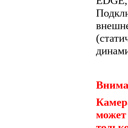
EDGE,
Подк
внеш
(ста
динами
Внима
Каме
може
толь