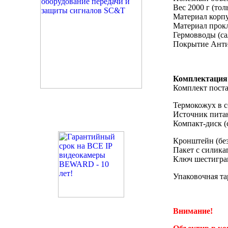
Вес 2000 г (тол
Материал корп
Материал прок
Гермовводы (са
Покрытие Анти
Комплектация
Комплект поста
Термокожух в с
Источник питан
Компакт-диск (
Кронштейн (без
Пакет с силика
Ключ шестигра
Упаковочная та
Внимание!