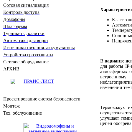
Сотовая сигнализация
Характеристи
Контроль доступа
Домофоны
Класс защ
Автомати
Шлагбаумы
Температу
Турникеты, калитки
Солнцеза
Автоматика для ворот
Напряжен
Источники питания, аккумуляторы
Устройства грозозащиты
В
варианте ис
Сетевое оборудование
для работы IP
АРХИВ
атмосферных о
встроенному 
ПРАЙС-ЛИСТ
неблагоприят
изменении тем
Проектирование систем безопасности
Монтаж
Термокожух и
осуществляется
Тех. обслуживание
улучшает темп
цепей обогрева