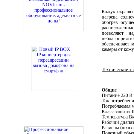
Кожух окрашен
нагрева солне
обогрев осуще
расположенные
позволяют на
неблагоприятн
обеспечивает 
камеры от кожу
Технические х
Общие
Питание 220 В
Ток потреблени
Потребляемая м
Класс защиты I
Температура Вк
Рабочий диапаз
Размеры (шхвхг
Полезный объе