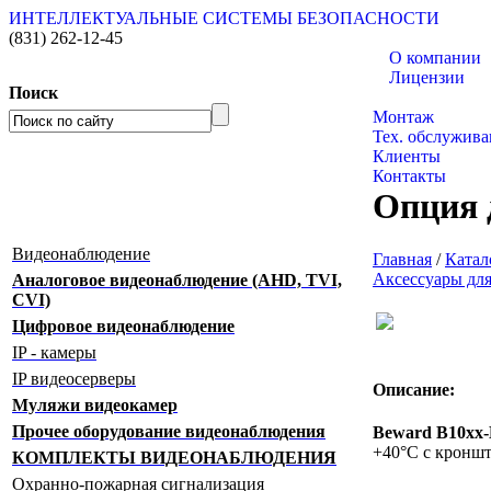
ИНТЕЛЛЕКТУАЛЬНЫЕ СИСТЕМЫ БЕЗОПАСНОСТИ
(831)
262-12-45
О компании
Лицензии
Поиск
Каталог товаро
Монтаж
Тех. обслужива
Клиенты
Контакты
Опция 
Видеонаблюдение
Главная
/
Катал
Аксессуары дл
Аналоговое видеонаблюдение (AHD, TVI,
CVI)
Цифровое видеонаблюдение
IP - камеры
IP видеосерверы
Описание:
Муляжи видеокамер
Прочее оборудование видеонаблюдения
Beward B10xx
+40°С с кроншт
КОМПЛЕКТЫ ВИДЕОНАБЛЮДЕНИЯ
Охранно-пожарная сигнализация