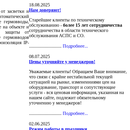
18.08.2025
Нам доверяют!
от засветки и
втоматический
Старейшие клиенты по техническому
е гермовводы,
обслуживанию -
более 15 лет сотрудничества
 на объекте и
сотрудничества в области технического
ля защиты от
обслуживания АСПС и СО.
е гермовводов
оизоляция IP-
............................
Подробнее...
08.07.2025
Цены уточняйте у менеджеров!
Уважаемые клиенты! Обращаем Ваше внимание,
что связи с крайне нестабильной текущей
ситуацией на рынке, изменеиниями цен на
оборудование, транспорт и сопутствующие
услуги - вся ценовая информация, указанная на
нашем сайте, подлежит обязательному
уточнению у менеджеров!
............................
Подробнее...
02.06.2025
Режим работы в праздники