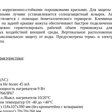
 коррозионно-стойкими порошковыми красками. Для защиты 
чными лучами устанавливается солнцезащитный козырек. А
ствляется с помощью биметаллического термореле. Клеммны
 на задней крышке кожуха обеспечивают быстрое подключение
дежно герметизировать рабочий объем термокожуха д
ых воздействий внешней среды. Вертикальное расположени
максимальную защиту от воды. Предусмотрена термо- и электр
ха.
арактеристики
:
 (AC)
я Не более 45 мА
ощность нагревателя 9 Вт
P66/IP67
л./Выкл. нагревателя 10/20°С
он температур От -40 до +40°С
) 118х107х390 мм (без кронштейна с козырьком)
м (шхвхг) 70х70х260 мм