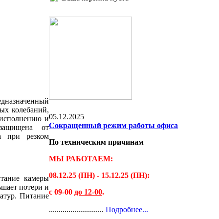
редназначенный
ых колебаний,
05.12.2025
 исполнению и
Сокращенный режим работы офиса
 защищена от
а при резком
По техническим причинам
МЫ РАБОТАЕМ:
08.12.25 (ПН) - 15.12.25 (ПН):
тание камеры
ьшает потери и
с 09-00
до 12-00
.
атур. Питание
............................
Подробнее...