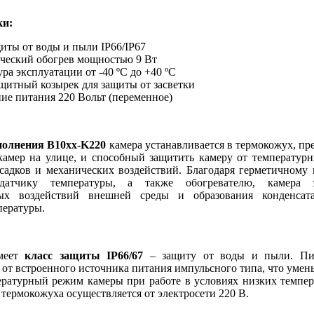
ки:
иты от воды и пыли IP66/IP67
ческий обогрев мощностью 9 Вт
ра эксплуатации от -40 ºС до +40 ºС
щитный козырек для защиты от засветки
ие питания 220 Вольт (переменное)
полнения B10xx-K220
камера устанавливается в термокожух, п
-камер на улице, и способный защитить камеру от температурн
садков и механических воздействий. Благодаря герметичному
датчику температуры, а также обогревателю, камера
ных воздействий внешней среды и образования конденсат
пературы.
меет
класс защиты IP66/67
– защиту от воды и пыли. Пи
 от встроенного источника питания импульсного типа, что умен
ературный режим камеры при работе в условиях низких темпер
 термокожуха осуществляется от электросети 220 В.