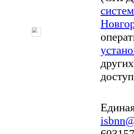
систе
Новго
опера
устано
других
досту
Единая
isbnn@
603157