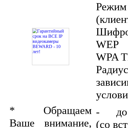
Режим
(клиен
Шифро
WEP 1
WPA T
Рад
зави
услов
* Обращаем
- до 
Ваше внимание,
(со вс