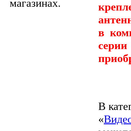
магазинах.
кре
антен
в ком
сери
приоб
В кате
«
Виде