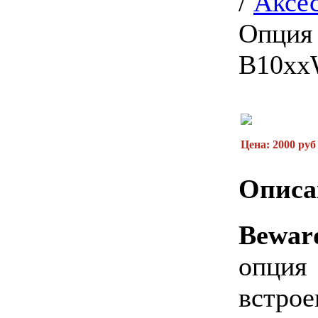
/
Аксес
Опция 
B10x
Цена: 2000 руб
Описа
Bewa
опци
встро