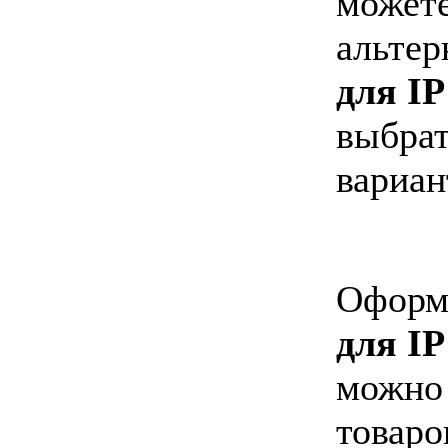
можете
альтер
для I
выбрат
вариан
Оформи
для I
можно 
товаро