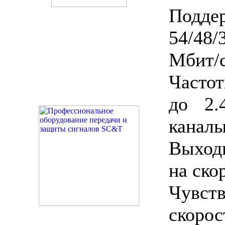
Подде
54/48/3
Мбит/
Часто
до 2.
каналы
Выход
на ско
Чувст
скорос