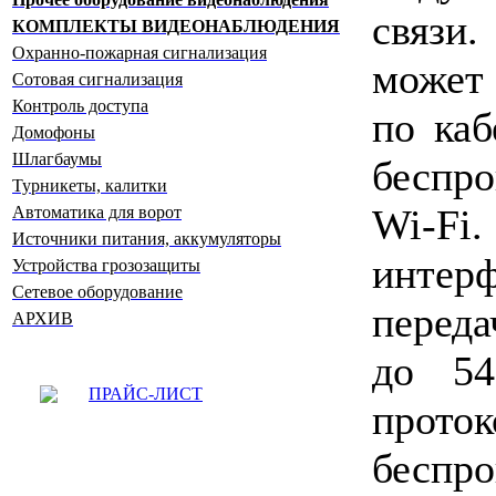
связи.
КОМПЛЕКТЫ ВИДЕОНАБЛЮДЕНИЯ
Охранно-пожарная сигнализация
может 
Сотовая сигнализация
Контроль доступа
по каб
Домофоны
Шлагбаумы
беспр
Турникеты, калитки
Wi-Fi
Автоматика для ворот
Источники питания, аккумуляторы
интер
Устройства грозозащиты
Сетевое оборудование
переда
АРХИВ
до 54
ПРАЙС-ЛИСТ
про
беспр