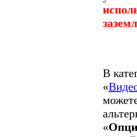
испол
заземл
В кате
«
Виде
можете
альтер
«
Опци