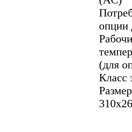
Потре
опции 
Раб
темпер
(для о
Класс 
Раз
310х2