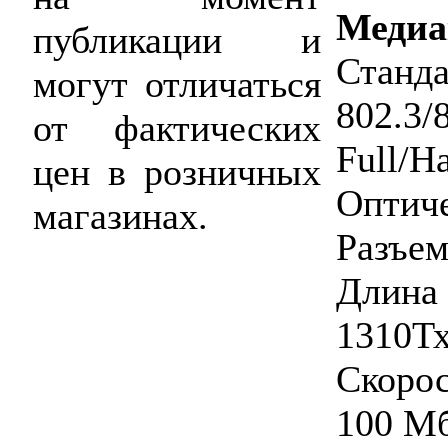
Медиа
публикации и
Ста
могут отличаться
802.3/
от фактических
Full/Ha
цен в розничных
Опти
магазинах.
Разъем
Дл
1310Тх
Скоро
100 Мб