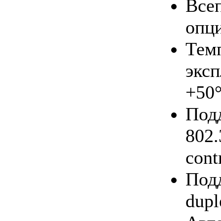
Все
опц
Тем
экс
+50
По
802.
cont
Под
dupl