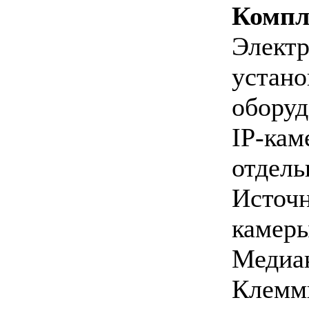
Компл
Элект
устан
оборуд
IP-ка
отдель
Источ
камеры
Медиа
Клемм