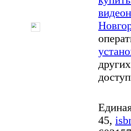
видео
Новго
опера
устано
других
досту
Единая
45,
isb