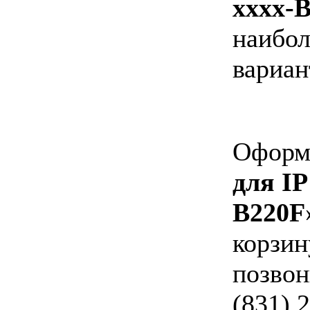
xxxx-
наибол
вариан
Оформи
для IP
B220F
корзин
позвон
(831) 