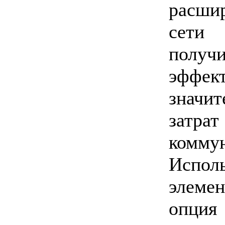
расши
сети 
получ
эффек
значи
затрат
комму
Испол
элемен
опци