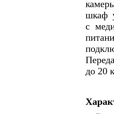
камер
шкаф 
c мед
пита
подклю
Перед
до 20 
Харак