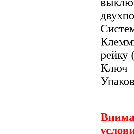
выклю
двухпо
Систе
Клемм
рейку 
Ключ
Упаков
Вним
усло