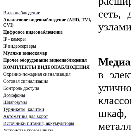
расши
сеть,
Видеонаблюдение
Аналоговое видеонаблюдение (AHD, TVI,
узлами
CVI)
Цифровое видеонаблюдение
IP - камеры
IP видеосерверы
Муляжи видеокамер
Медиа
Прочее оборудование видеонаблюдения
КОМПЛЕКТЫ ВИДЕОНАБЛЮДЕНИЯ
в эле
Охранно-пожарная сигнализация
Сотовая сигнализация
уличн
Контроль доступа
Домофоны
класс
Шлагбаумы
Турникеты, калитки
шкаф
Автоматика для ворот
мета
Источники питания, аккумуляторы
Устройства грозозащиты