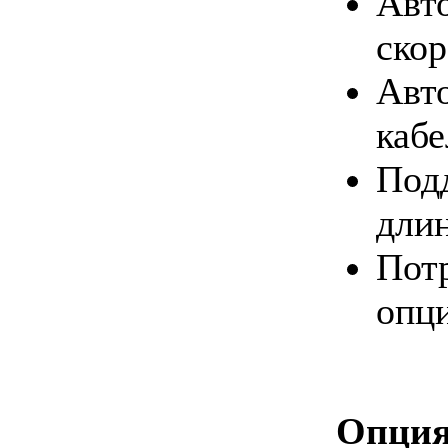
Авт
скор
Авт
каб
По
длин
Пот
опци
Опц