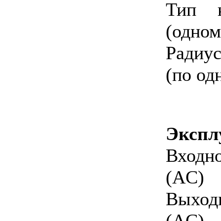
Тип 
(одно
Радиу
(по од
Экспл
Входн
(AC)
Выход
(AC)