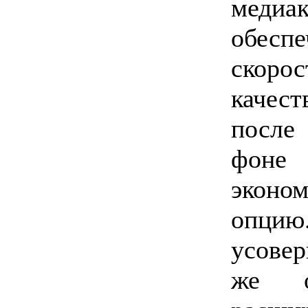
медиак
обес
скорос
качес
после
фоне
экон
опц
усовер
же о