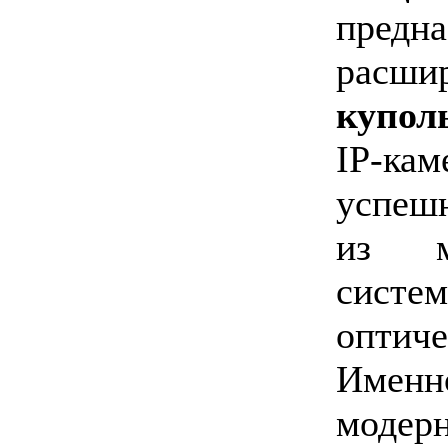
пред
расши
купо
IP-ка
успеш
из м
сис
опти
Имен
мод