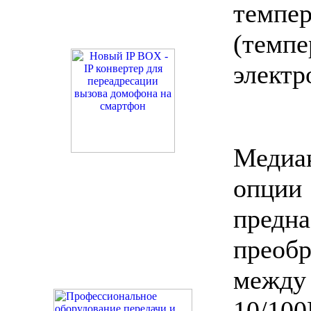
темпер
(темпе
электр
Медиа
опц
пре
преоб
меж
10/