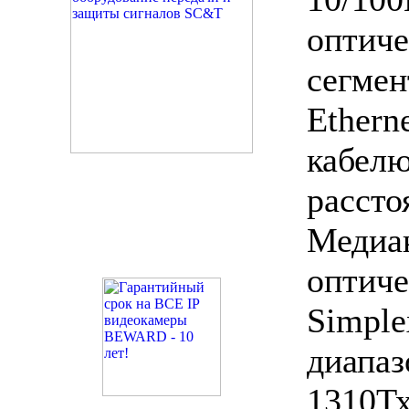
оптич
сегм
Ether
кабе
расс
Мед
опти
Simpl
диап
1310Тх