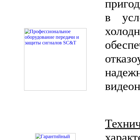
пригод
в усл
холо
обесп
отка
наде
видеон
Техни
характ