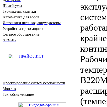
экспл
Шлагбаумы
Турникеты, калитки
сист
Автоматика для ворот
Источники питания, аккумуляторы
работ
Устройства грозозащиты
Сетевое оборудование
крайне
АРХИВ
контин
Раб
ПРАЙС-ЛИСТ
темпе
B220M
Проектирование систем безопасности
расши
Монтаж
Тех. обслуживание
(темпе