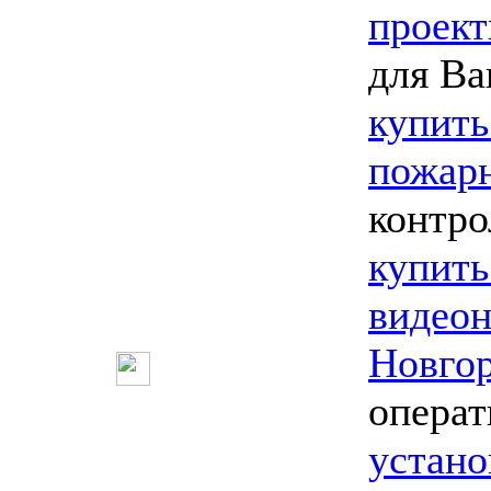
проект
для Ва
купить
пожарн
контро
купить
видео
Новго
опера
устано