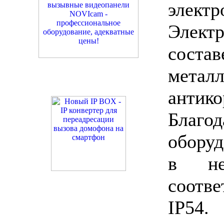
электр
Элект
состав
метал
антик
Бла
оборуд
в не
соотве
IP54