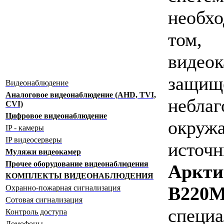
необхо
том,
видео
за
Видеонаблюдение
Аналоговое видеонаблюдение (AHD, TVI,
небла
CVI)
Цифровое видеонаблюдение
окруж
IP - камеры
IP видеосерверы
исто
Муляжи видеокамер
Прочее оборудование видеонаблюдения
Аркти
КОМПЛЕКТЫ ВИДЕОНАБЛЮДЕНИЯ
B220
Охранно-пожарная сигнализация
Сотовая сигнализация
спе
Контроль доступа
Домофоны