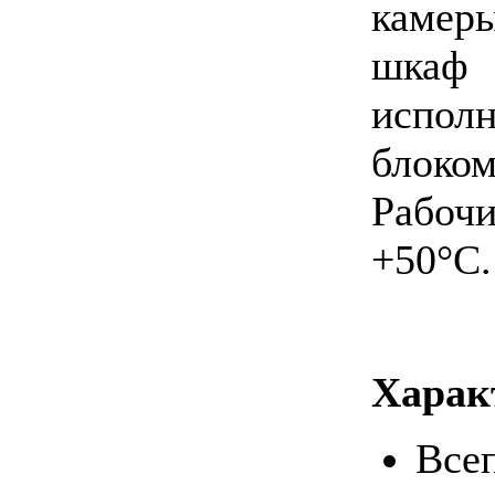
камер
шкаф
испол
блоком
Рабочи
+50°C.
Харак
Все