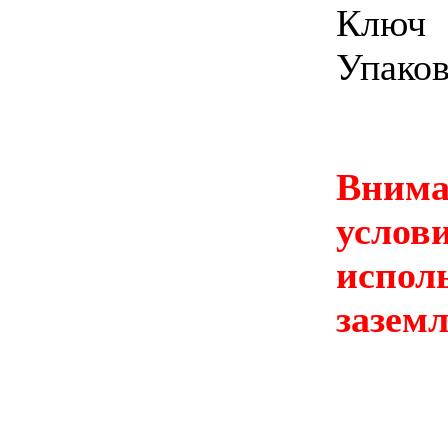
Ключ
Упаков
Вним
усло
испол
заземл