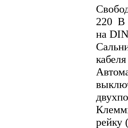
Свобо
220 В
на DIN
Сальн
кабеля
Автом
выклю
двухп
Клемм
рейку 