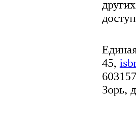
других
досту
Единая
45,
isb
603157
Зорь, д