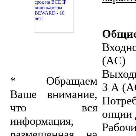
Общи
Входн
(AC)
Выход
* Обращаем
3 А (A
Ваше внимание,
Потре
что вся
опции 
информация,
Раб
размещенная на