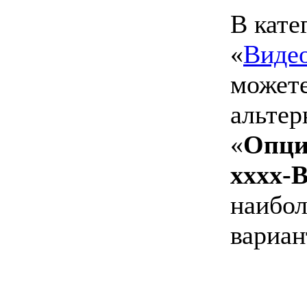
В кате
«
Виде
можете
альтер
«
Опци
xxxx-
наибол
вариан