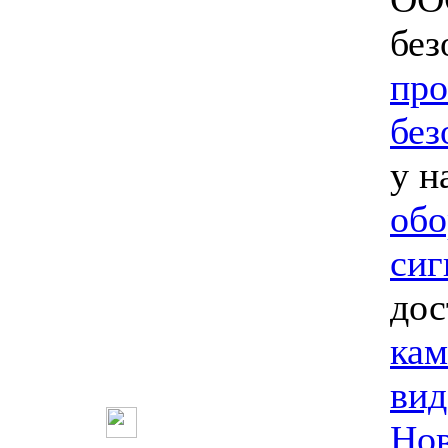
без
про
без
у н
обо
сиг
дос
кам
вид
Нов