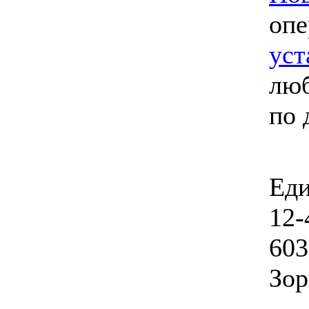
опе
уст
люб
по 
Еди
12-
603
Зор