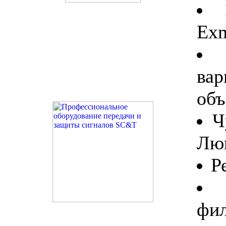
Exm
ва
объ
Ч
Люк
Р
фил