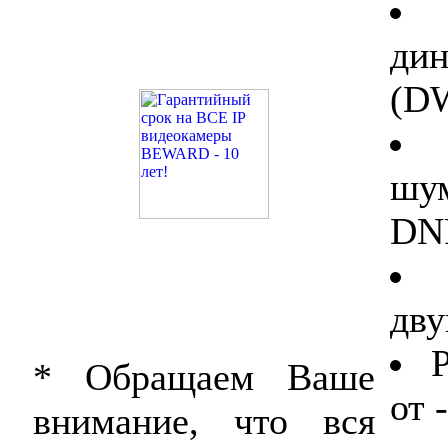
дин
(D
шу
DN
дву
* Обращаем Ваше
от 
внимание, что вся