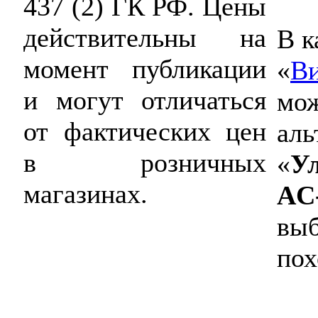
437 (2) ГК РФ. Цены
действительны на
В к
момент публикации
«
В
и могут отличаться
мож
от фактических цен
аль
в розничных
«
Ул
магазинах.
AC
выб
пох