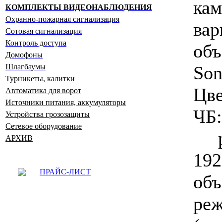
к
КОМПЛЕКТЫ ВИДЕОНАБЛЮДЕНИЯ
Охранно-пожарная сигнализация
ва
Сотовая сигнализация
Контроль доступа
об
Домофоны
So
Шлагбаумы
Турникеты, калитки
Цве
Автоматика для ворот
Источники питания, аккумуляторы
ЧБ:
Устройства грозозащиты
Сетевое оборудование
ра
АРХИВ
19
ПРАЙС-ЛИСТ
об
ре