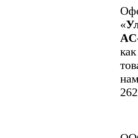
Офо
«
Ул
AC
как
тов
нам
262
ОО