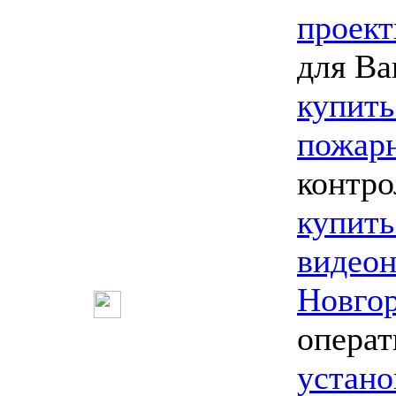
проект
для Ва
купить
пожарн
контро
купить
видео
Новго
опера
устано