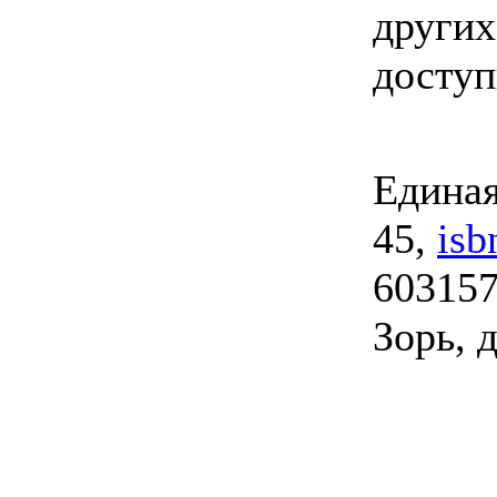
других
досту
Единая
45,
isb
603157
Зорь, д