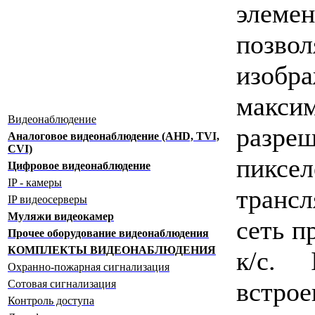
элеме
позво
изо
макси
Видеонаблюдение
разре
Аналоговое видеонаблюдение (AHD, TVI,
CVI)
пикс
Цифровое видеонаблюдение
IP - камеры
транс
IP видеосерверы
Муляжи видеокамер
сеть п
Прочее оборудование видеонаблюдения
КОМПЛЕКТЫ ВИДЕОНАБЛЮДЕНИЯ
к/с. 
Охранно-пожарная сигнализация
встро
Сотовая сигнализация
Контроль доступа