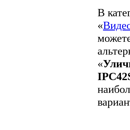
В кате
«
Виде
можете
альтер
«
Улич
IPC42S
наибол
вариан