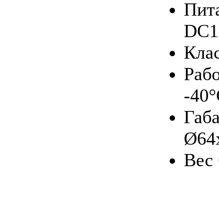
Пита
DC12
Кла
Рабо
-40°
Габ
Ø64
Вес 