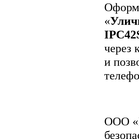
Оформи
«
Улич
IPC42S
через 
и позв
телефо
ООО «
безопа