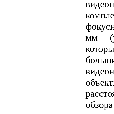
видеон
компле
фокус
мм (у
кото
боль
видео
объек
расст
обзор