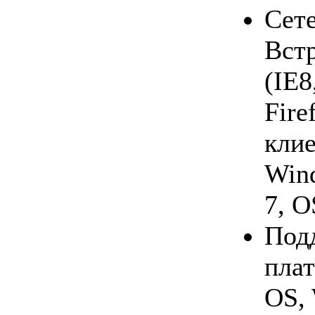
Сет
Вст
(IE8
Fire
клие
Win
7, O
Под
плат
OS,