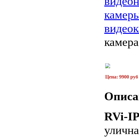
видео
камер
видео
камера
Цена: 9900 руб
Описа
RVi-I
уличн