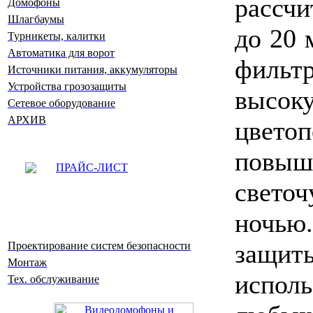
рассчи
Домофоны
Шлагбаумы
до 20 
Турникеты, калитки
Автоматика для ворот
филь
Источники питания, аккумуляторы
Устройства грозозащиты
выс
Сетевое оборудование
АРХИВ
цвет
повыш
ПРАЙС-ЛИСТ
светоч
ночью.
защиты
Проектирование систем безопасности
Монтаж
испол
Тех. обслуживание