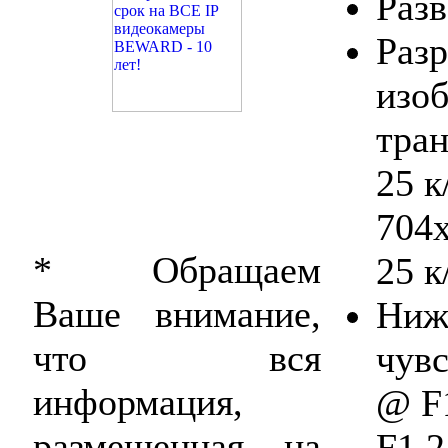
Разв
Раз
изоб
тран
25 к
704х
* Обращаем
25 к
Ваше внимание,
Ниж
что вся
чувс
информация,
@ F1
размещенная на
F1.2