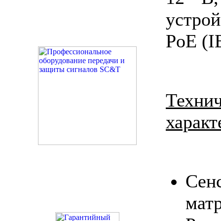
устро
PoE (I
Техни
характ
Сен
мат