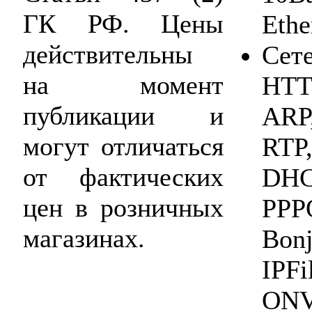
ГК РФ. Цены
Ethe
действительны
Сет
на момент
HTTP
публикации и
ARP
могут отличаться
RTP,
от фактических
DHC
цен в розничных
PPP
магазинах.
Bon
IPFi
ONV