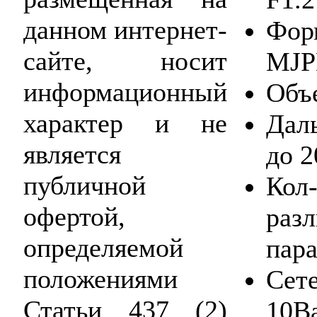
данном интернет-
Фор
сайте, носит
MJP
информационный
Объ
характер и не
Дал
является
до 2
публичной
Кол-
офертой,
раз
определяемой
пар
положениями
Сет
Статьи 437 (2)
10B