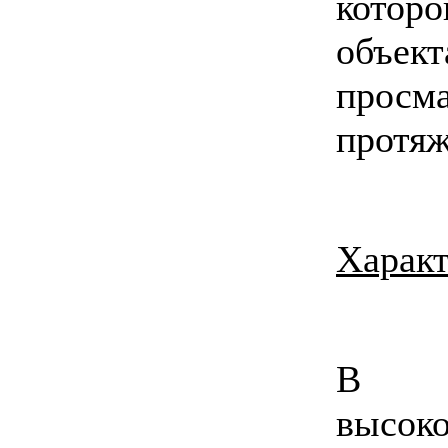
которо
объек
просм
протяж
Характ
В о
высоко