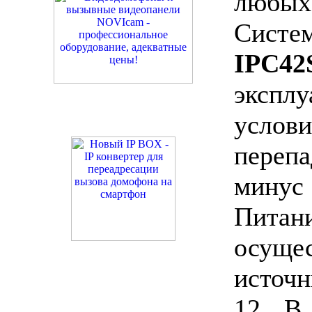
любых
Систе
IPC42
эксп
усло
переп
минус
Пита
осущ
источн
12 В,