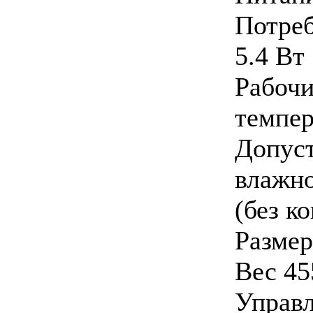
Потре
5.4 Вт
Раб
темпер
Допу
влажн
(без к
Размер
Вес 45
Управл