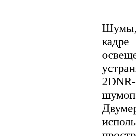
Шумы
кадре
освещ
устра
2DNR-
шумоп
Двуме
испо
простр