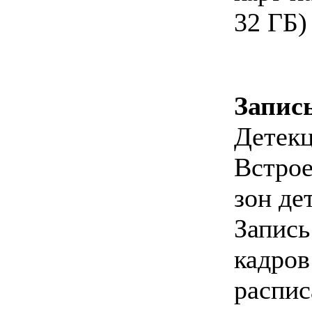
32 ГБ)
Запис
Дете
Встрое
зон де
Запи
кадр
распи