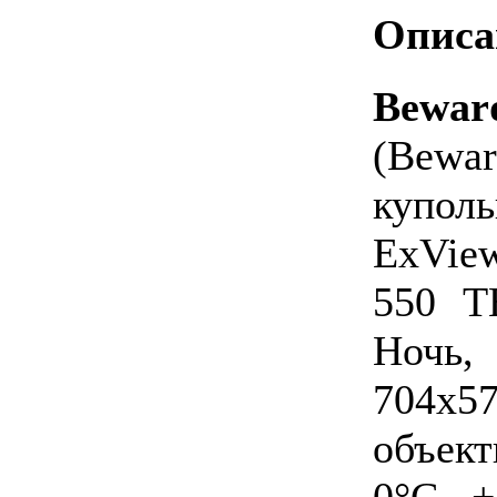
Описа
Bewa
(Bew
купо
ExVie
550 Т
Ночь
704х5
объек
0°С...