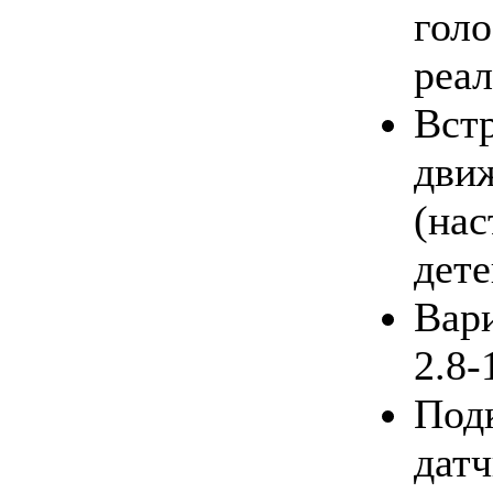
голо
реа
Вст
дви
(на
дете
Вар
2.8-
Под
датч