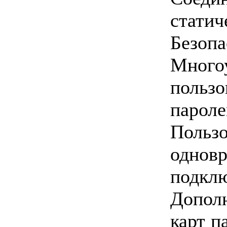
статич
Безопа
Много
польз
парол
Поль
однов
подкл
Допол
карт п