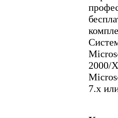
профе
бес
компле
Сист
Micr
2000/X
Micros
7.x ил