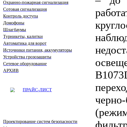
Охранно-пожарная сигнализация
рабо
Сотовая сигнализация
Контроль доступа
кругл
Домофоны
Шлагбаумы
наб
Турникеты, калитки
Автоматика для ворот
недо
Источники питания, аккумуляторы
Устройства грозозащиты
осв
Сетевое оборудование
АРХИВ
B1073
перех
ПРАЙС-ЛИСТ
черно
(режи
фильт
Проектирование систем безопасности