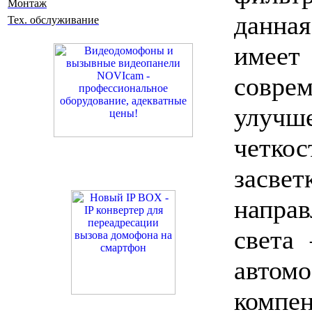
Монтаж
данна
Тех. обслуживание
имеет
совр
улучш
четкос
засв
напра
света
ав
компе