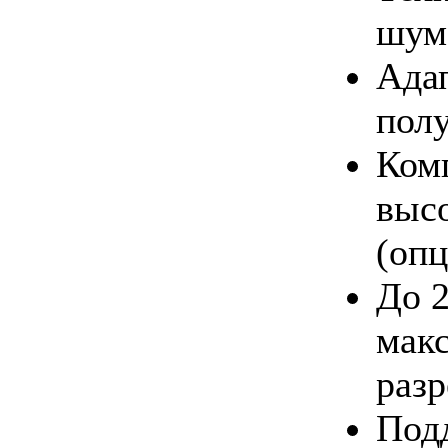
шум
Ада
пол
Ком
выс
(опц
До 2
мак
раз
Под