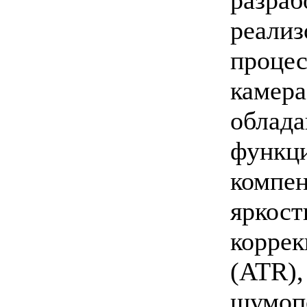
реали
проце
камер
обл
функ
компе
яркост
корр
(AT
шумоп