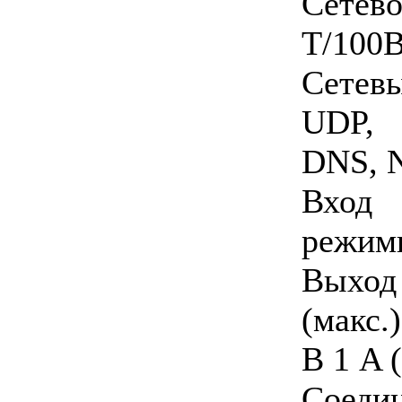
Сетево
T/100B
Сетев
UDP, 
DNS, 
Вход 
режим
Выход
(макс.
В 1 A 
Сое