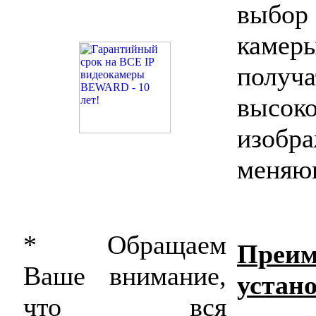
выбор
каме
получа
высоко
изобр
меняю
* Обращаем
Пре
Ваше внимание,
устан
что вся