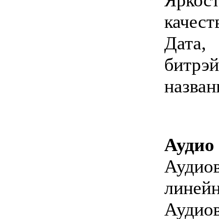
качест
Дата
битрэ
назван
Аудио
Ауди
линей
Ауди