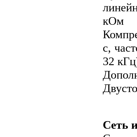
линей
кОм
Компре
с, час
32 кГц
Допол
Двусто
Сеть 