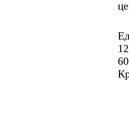
ц
Ед
12
60
Кр