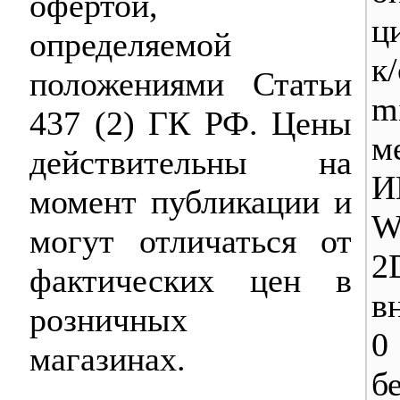
офертой,
ц
определяемой
к/
положениями Статьи
m
437 (2) ГК РФ. Цены
м
действительны на
И
момент публикации и
W
могут отличаться от
2
фактических цен в
в
розничных
0
магазинах.
б