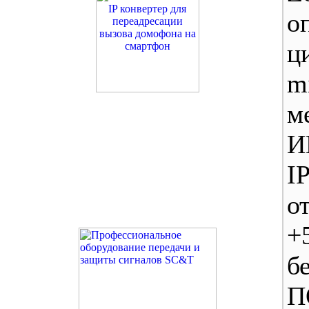
о
ц
m
м
И
I
о
+
б
П