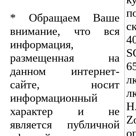
п
* Обращаем Ваше
с
внимание, что вся
4
информация,
S
размещенная на
6
данном интернет-
л
сайте, носит
л
информационный
Н
характер и не
Z
является публичной
о