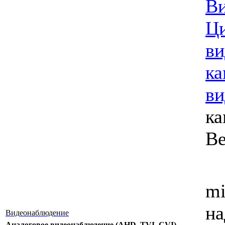
В
Ц
ви
к
ви
ка
B
mi
на
Видеонаблюдение
Аналоговое видеонаблюдение (AHD, TVI, CVI)