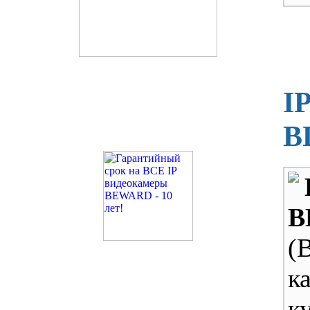
I
B
B
(
к
к