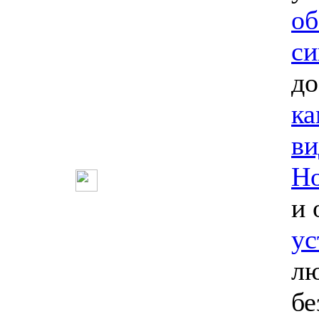
об
си
до
ка
ви
Но
и 
ус
лю
бе