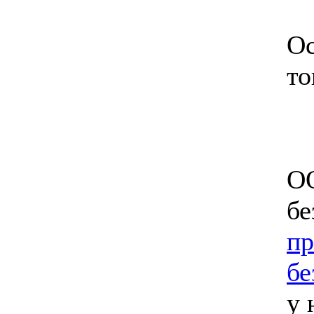
Ос
то
ОО
бе
пр
бе
у 