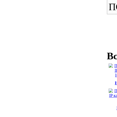
П
Вс
H