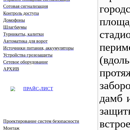
город
Сотовая сигнализация
Контроль доступа
площа
Домофоны
Шлагбаумы
стадио
Турникеты, калитки
Автоматика для ворот
перим
Источники питания, аккумуляторы
Устройства грозозащиты
(вдоль
Сетевое оборудование
протя
АРХИВ
забор
ПРАЙС-ЛИСТ
дамб и
защи
встро
Проектирование систем безопасности
Монтаж