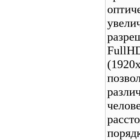
оптич
увел
разре
FullH
(1920
позво
разл
чел
расст
пор