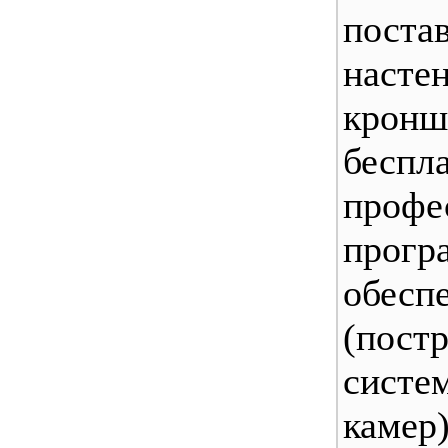
поста
насте
кро
беспл
профе
прогр
обесп
(пост
сист
камер)