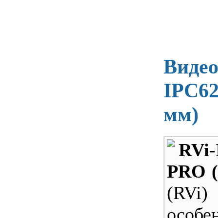
Видео
IPC62
мм)
RVi-
PRO (
(RVi
особе