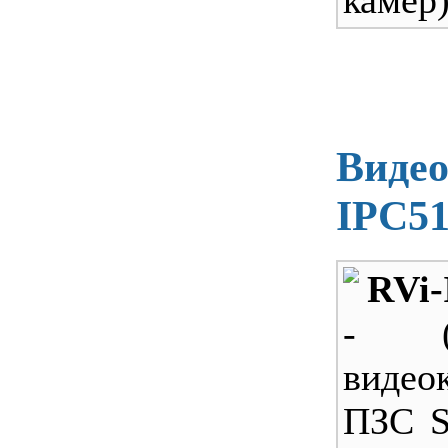
камер)
Видео
IPC5
RVi
- (
видео
ПЗС S