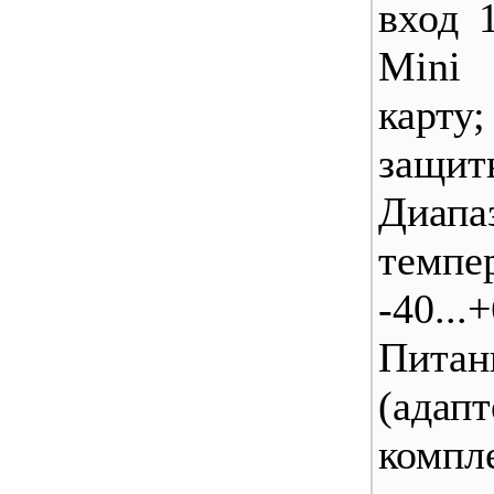
вход 
Mini
карт
защи
Диапа
темпе
-40...
Питан
(ад
комп