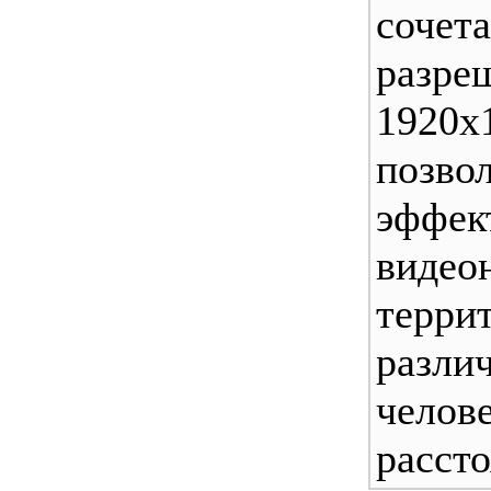
соч
разре
1920х
позво
эффе
видео
тер
разл
чел
рассто