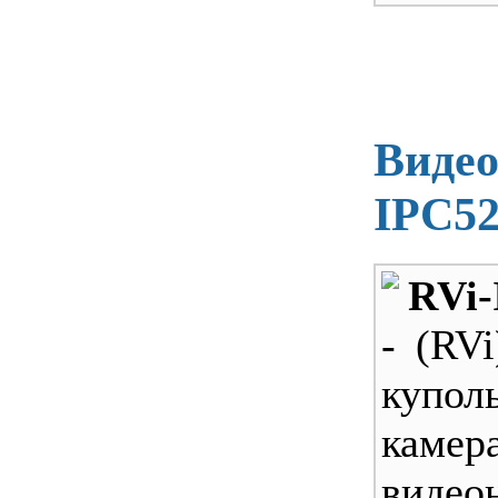
Видео
IPC5
RVi
- (RVi
купо
камер
видео