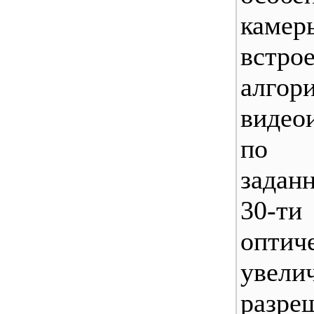
каме
встро
алгор
видео
по 
задан
30-т
оптич
уве
разре