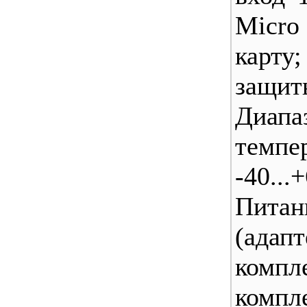
Miсr
карт
защи
Диапа
темпе
-40...
Питан
(ад
компл
компл