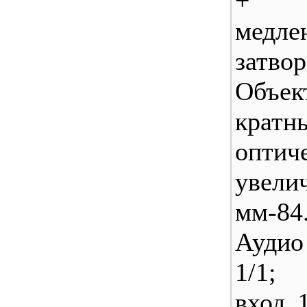
+ 
медле
затвор
Объек
кратн
оптич
увели
мм-8
Аудио
1/1;
вход 