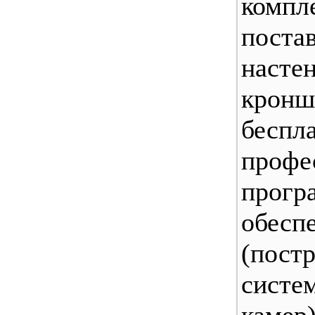
компл
поста
насте
кро
беспл
профе
прогр
обесп
(пост
сист