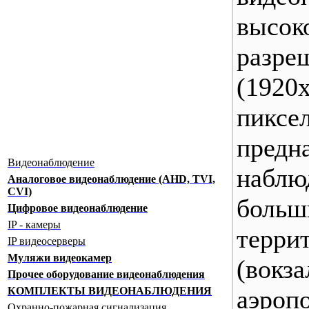
высок
разре
(1920
пиксе
предн
Видеонаблюдение
набл
Аналоговое видеонаблюдение (AHD, TVI,
CVI)
больш
Цифровое видеонаблюдение
IP - камеры
терри
IP видеосерверы
Муляжи видеокамер
(вокза
Прочее оборудование видеонаблюдения
аэроп
КОМПЛЕКТЫ ВИДЕОНАБЛЮДЕНИЯ
Охранно-пожарная сигнализация