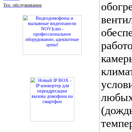
обог
Тех. обслуживание
венти
обесп
работ
каме
клима
усло
любы
(дожд
темпе