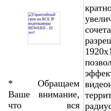
кратн
уве
соч
разре
1920х
позво
эффе
* Обращаем
видео
Ваше внимание,
тер
что вся
радиу