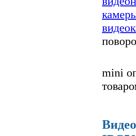
видео
камер
видео
поворо
mini о
товаро
Видео