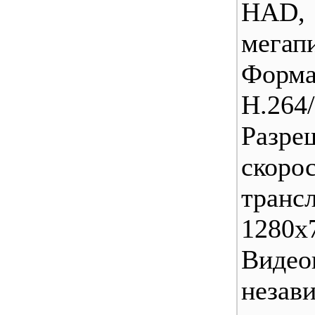
HAD,
мегап
Форм
H.264
Разр
скоро
транс
1280х7
Виде
незав