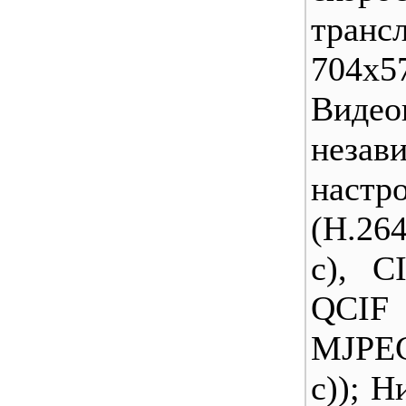
транс
704х5
Виде
незав
наст
(H.26
с), C
QCIF 
MJPEG
с)); 