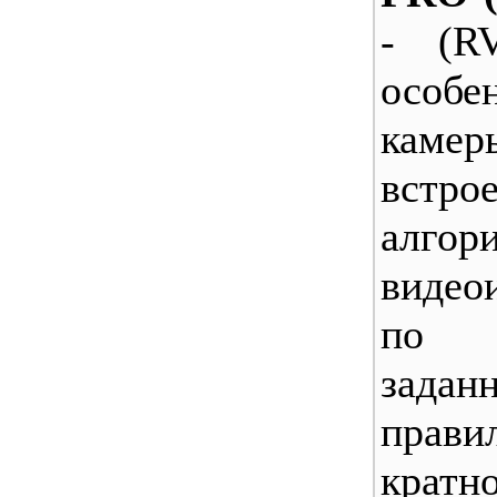
- (RV
особе
камер
встро
алгор
видео
по 
задан
прав
кратн