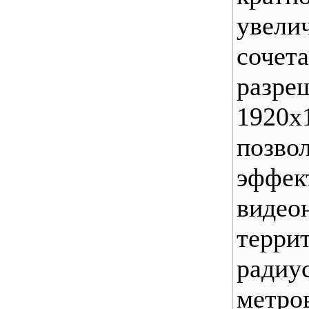
уве
соч
разре
1920х
позво
эффе
видео
тер
радиу
метр