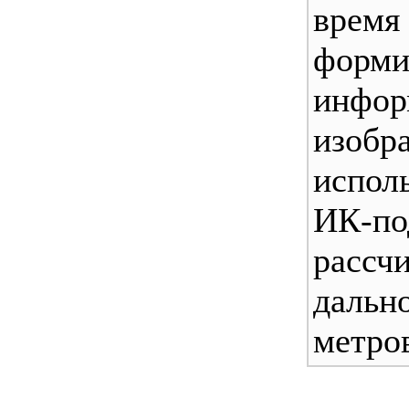
вр
форми
инфор
изобр
испол
ИК-по
расс
даль
метро