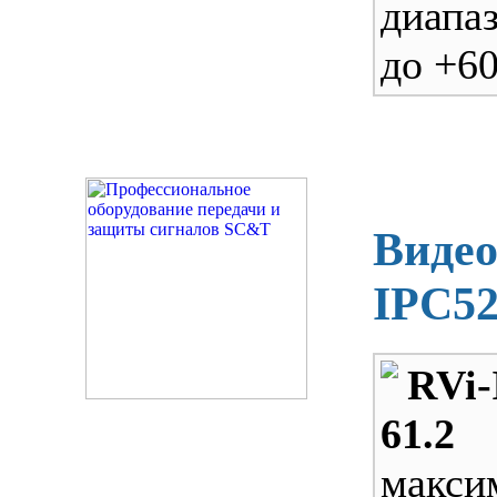
диапаз
до +60
Видео
IPC52
RVi-
61.2
макси