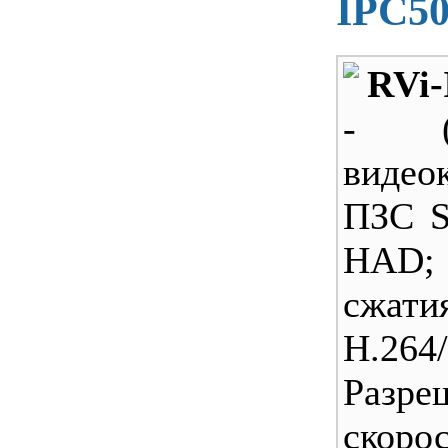
IPC5
RVi
- (
видео
ПЗС S
HAD
сжати
H.264
Разр
скоро