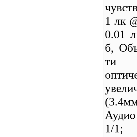
чувст
1 лк @
0.01 
б, Об
ти 
оптич
увели
(3.4мм
Аудио
1/1;