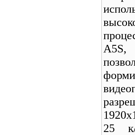
испол
высок
проце
A5S
позво
форми
вид
разре
1920х
25 к