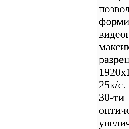
позво
форми
вид
макси
разре
1920х
25к/с
30-
оптич
уве