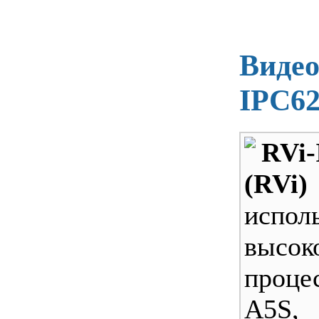
Видео
IPC6
RVi
(RVi)
испол
высок
проце
A5S