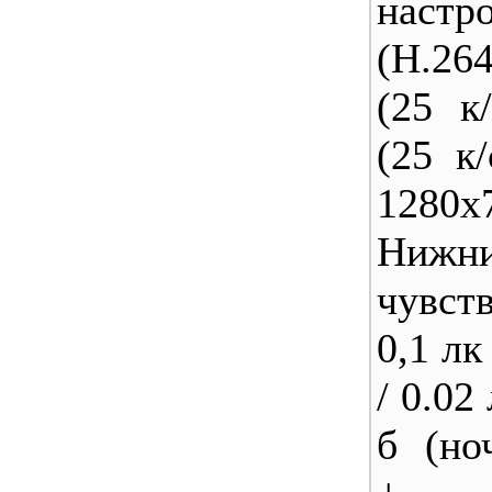
наст
(H.26
(25 к
(25 к
1280x7
Нижн
чувст
0,1 лк
/ 0.02
б (но