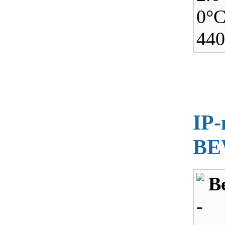
0°С
440
IP-
BE
B
- 