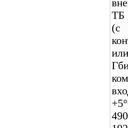
вне
ТБ 
(
кон
ил
Г
ко
вхо
+5°
49