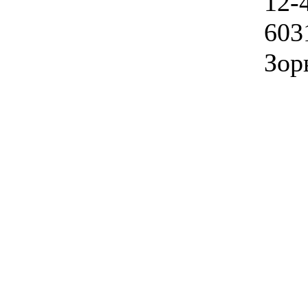
12-
603
Зорь