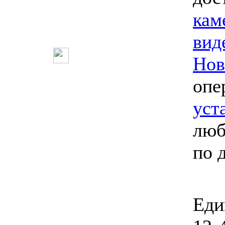
кам
вид
Нов
опе
уст
люб
по 
Еди