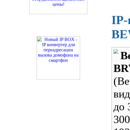
IP-
BE
B
BR
(B
вид
до 
30