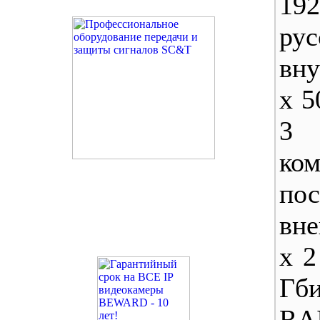
19
рус
вн
х 
3 
ком
пос
вн
х 
Гб
RA