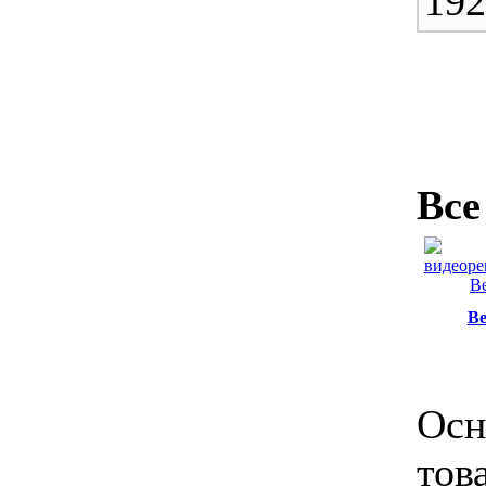
192
Все
B
Осн
тов