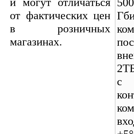
и могут отличаться
50
от фактических цен
Г
в розничных
ком
магазинах.
пос
вн
2ТБ
с
ко
ко
вхо
+5°