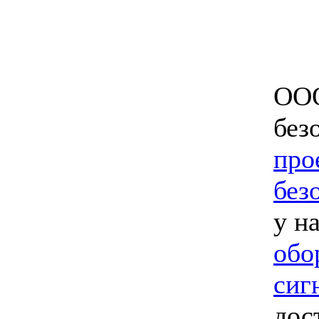
ООО
без
про
без
у н
обо
сиг
дос