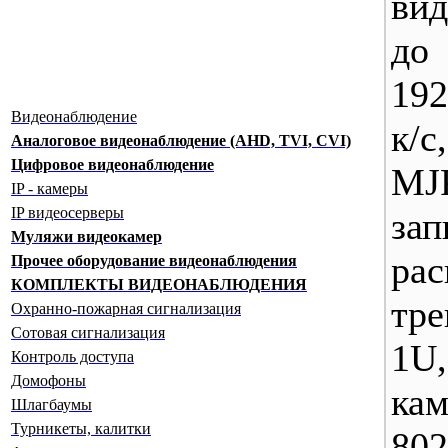
вид
до
192
Видеонаблюдение
к/
Аналоговое видеонаблюдение (AHD, TVI, CVI)
Цифровое видеонаблюдение
MJ
IP - камеры
IP видеосерверы
з
Муляжи видеокамер
ра
Прочее оборудование видеонаблюдения
КОМПЛЕКТЫ ВИДЕОНАБЛЮДЕНИЯ
тр
Охранно-пожарная сигнализация
Сотовая сигнализация
1U
Контроль доступа
Домофоны
ка
Шлагбаумы
Турникеты, калитки
802