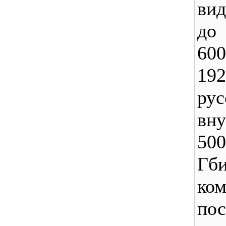
вид
до
60
19
рус
вн
50
Г
ком
пос