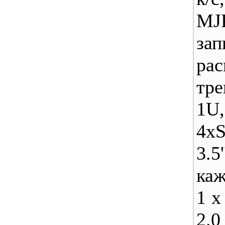
MJ
з
ра
тр
1U
4х
3.
каж
1 x
2.