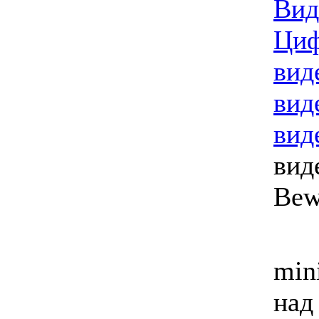
Вид
Циф
вид
вид
вид
вид
Bew
min
над