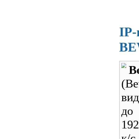
IP-
BE
B
(B
вид
до
192
к/