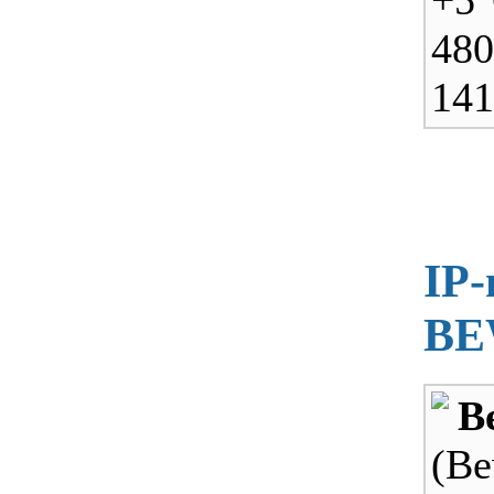
48
141
IP-
BE
B
(B