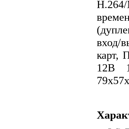
H.264
времен
(дупл
вход/
карт, 
12В 1
79х57х
Харак