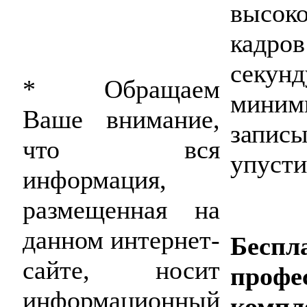
высок
кадро
секу
* Обращаем
мини
Ваше внимание,
запис
что вся
упусти
информация,
размещенная на
данном интернет-
Беспл
сайте, носит
проф
информационный
компл