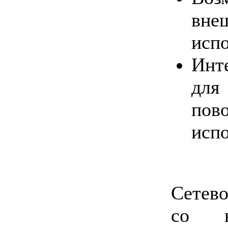
вне
исп
Инт
дл
по
исп
Сетев
со в