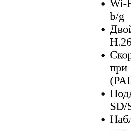
Wi-
b/g
Дв
H.2
Скор
при
(PA
Под
SD/
Наб