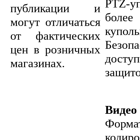
PTZ-у
публикации и
более
могут отличаться
куполь
от фактических
Безоп
цен в розничных
дост
магазинах.
защито
Видео
Форм
кодир