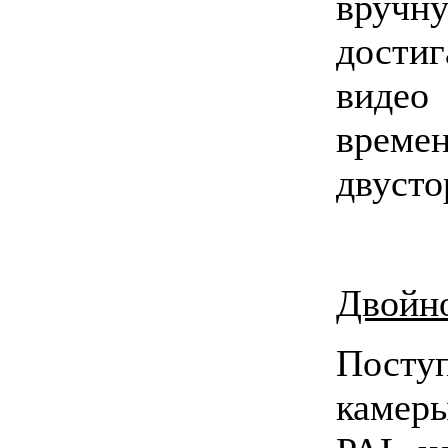
вручн
достиг
видео
вре
двусто
Двойно
Посту
камеры