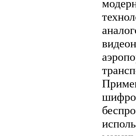
модерн
техно
ана
видео
аэропо
транс
Прим
шифр
беспр
испол