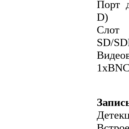
Порт 
D)
Слот
SD/SDH
Видео
1хBNC
Запис
Дет
Встрое