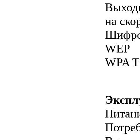
Выход
на ско
Шифро
WEP 1
WPA T
Экспл
Питани
Потре