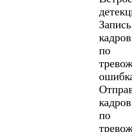
детекц
Запи
кадров
по с
трево
ошибк
Отпра
кадров
по с
трево