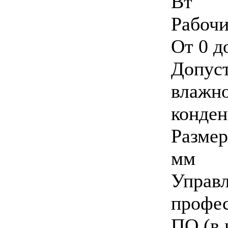
Вт
Рабоч
От 0 д
Доп
влажн
конден
Разме
мм
Управ
профе
ПО (в 