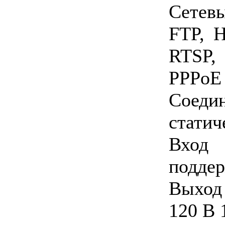
Сетев
FTP, 
RTSP,
PPPoE
Сое
статич
Вход
подде
Выход 
120 В 