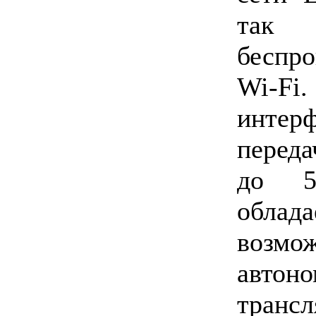
так
беспр
Wi-Fi
интер
переда
до 5
облад
воз
авто
трансл