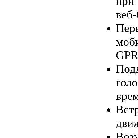
при
веб-
Пер
моб
GPR
Под
гол
врем
Вс
дви
Воз