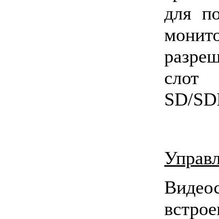
для п
монит
разре
слот
SD/SD
Управл
Виде
встрое