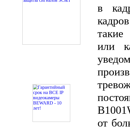
в кад
кадро
такие
или к
уведо
прои
трево
постоя
B1001
от бол