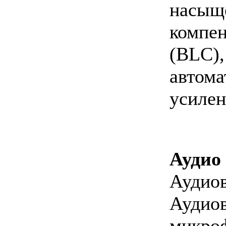
насыще
компен
(BLC),
автом
усилен
Аудио
Аудиов
Аудиов
микро