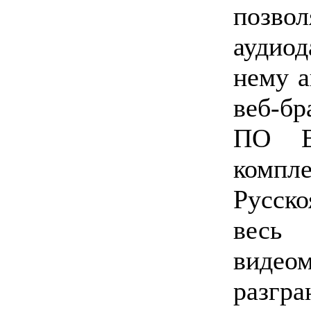
позво
аудиод
нему а
веб-б
ПО B
комп
Русск
весь 
видеом
разгр