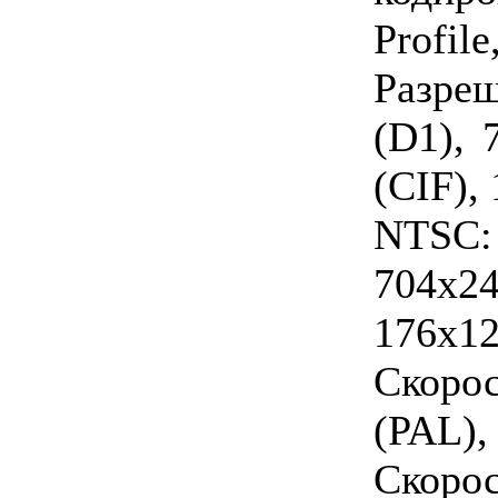
Profil
Разре
(D1), 
(CIF),
NTSC
704x24
176x12
Скоро
(PAL),
Скоро