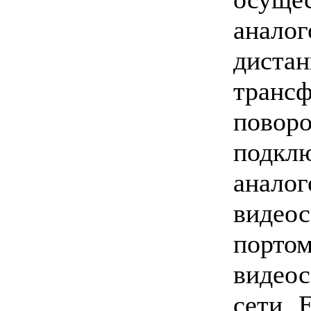
анало
диста
тра
повор
подк
ана
видео
порто
видео
сети E