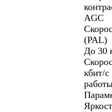
контра
AGC
Скоро
(PAL)
До 30 
Скоро
кбит/
работ
Пара
Яркост