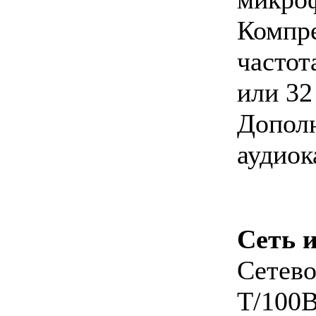
Компре
частот
или 32
Допол
аудиок
Сеть 
Сетев
T/100B