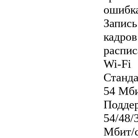
ошибк
Запись
кадров
распи
Wi-Fi
Станда
54 Мби
Подде
54/48/3
Мбит/