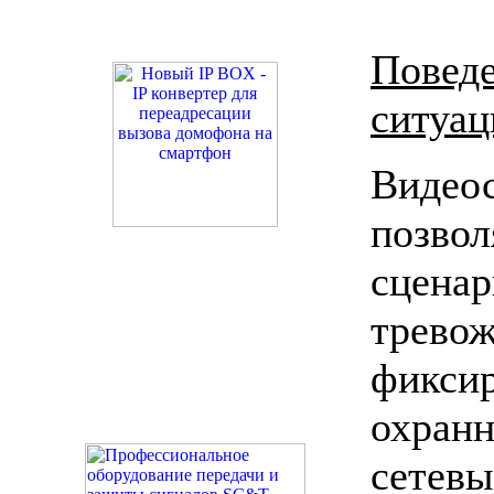
Пове
ситуац
Вид
позво
сцена
тре
фикс
охран
сетев