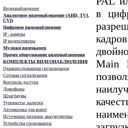
PAL и
Видеонаблюдение
в циф
Аналоговое видеонаблюдение (AHD, TVI,
CVI)
разре
Цифровое видеонаблюдение
IP - камеры
кадр
IP видеосерверы
двойно
Муляжи видеокамер
Прочее оборудование видеонаблюдения
Main 
КОМПЛЕКТЫ ВИДЕОНАБЛЮДЕНИЯ
Охранно-пожарная сигнализация
позво
Сотовая сигнализация
Контроль доступа
наилу
Домофоны
Шлагбаумы
качест
Турникеты, калитки
Автоматика для ворот
наиме
Источники питания, аккумуляторы
загр
Устройства грозозащиты