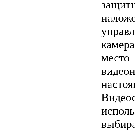
защи
нало
упра
камер
место
виде
наст
Видеос
исполь
выбир