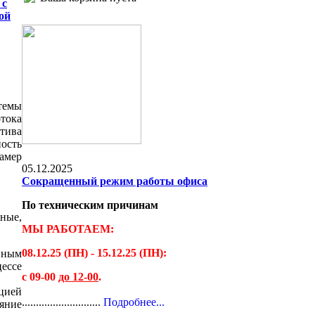
 с
ой
темы
отока
тива
ость
амер
05.12.2025
Сокращенный режим работы офиса
По техническим причинам
ные,
МЫ РАБОТАЕМ:
08.12.25 (ПН) - 15.12.25 (ПН):
нным
ессе
с 09-00
до 12-00
.
цией
............................
Подробнее...
яние