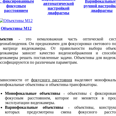
С фиксированным
Варифокальные
автоматической
фокусным
ручной настройк
настройкой
расстоянием
диафрагмы
диафрагмы
Объективы М12
ъектив
- это немаловажная часть оптической сис
деонаблюдения. Он предназначен для фокусировки светового п
 матрице видеокамеры. От правильности выбора объек
деокамеры зависит качество видеоизображения и способн
деокамеры решать поставленные задачи. Объективы для видеок
ассифицируются по различным параметрам.
зависимости от
фокусного расстояния
выделяют монофокаль
риофокальные объективы и объективы-трансфокаторы.
Монофокальные объективы
- объективы с фиксирова
фокусным расстоянием, которое не меняется в проц
эксплуатации видеокамеры.
Вариофокальные объективы
- объективы, конструк
которых предусмотрена смена фокусного рассто