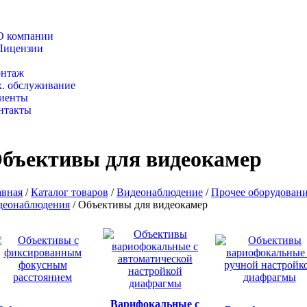
О компании
Лицензии
талог товаров
нтаж
х. обслуживание
иенты
нтакты
бъективы для видеокамер
авная
/
Каталог товаров
/
Видеонаблюдение
/
Прочее оборудован
деонаблюдения
/
Объективы для видеокамер
Варифокальные с