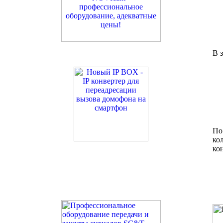
В 
По
ко
ко