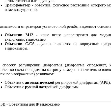
автоматически или вручную.
Трансфокатор
- объектив, фокусное расстояние которого 
изменять удаленно.
зависимости от размеров
установочной резьбы
выделяют основны
Объектив M12
- чаще всего используются для модул
аналоговых видеокамер.
Объектив C/CS
- устанавливаются на корпусные цифр
видеокамеры.
 способу
регулировки диафрагмы
(диафрагма определяет, к
личество света попадает на матрицу камеры и значительно влия
нечное изображение) различают:
Объектив с
автоматической
регулировкой диафрагмы (АРД).
Объектив с
ручной
настройкой диафрагмы.