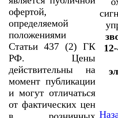
является публичной
о
офертой,
сигн
определяемой
уп
положениями
зв
Статьи 437 (2) ГК
12
РФ. Цены
действительны на
э
момент публикации
и могут отличаться
от фактических цен
Наза
в розничных