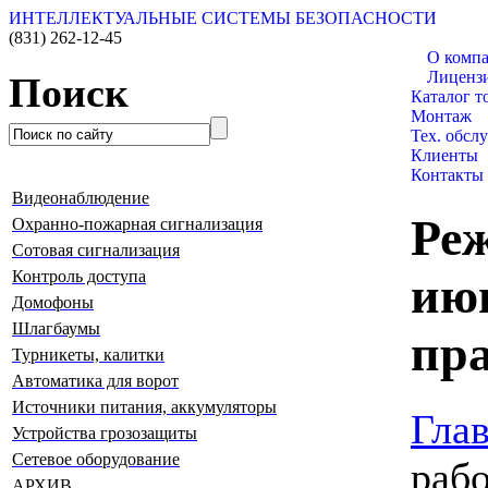
ИНТЕЛЛЕКТУАЛЬНЫЕ СИСТЕМЫ БЕЗОПАСНОСТИ
(831)
262-12-45
О комп
Лиценз
Поиск
Каталог т
Монтаж
Тех. обсл
Клиенты
Контакты
Видеонаблюдение
Ре
Охранно-пожарная сигнализация
Сотовая сигнализация
Контроль доступа
ию
Домофоны
Шлагбаумы
пра
Турникеты, калитки
Автоматика для ворот
Источники питания, аккумуляторы
Гла
Устройства грозозащиты
Сетевое оборудование
раб
АРХИВ