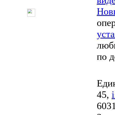
вид
Нов
опе
уст
люб
по 
Един
45,
6031