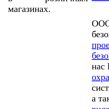
магазинах.
ООО
безо
про
без
нас
охр
сис
а та