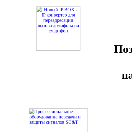
Поз
н