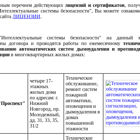
лным перечнем действующих
лицензий и сертификатов
, полу
теллектуальные системы безопасности", Вы можете ознакоми
 сайта
ЛИЦЕНЗИИ
.
нтеллектуальные системы безопасности" на данный 
ены договора и проводятся работы по ежемесячному
технич
живанию
автоматических систем дымоудаления и противо
яции
в многоквартирных жилых домах:
Техническое
четыре 17-
обслуживание,
этажных
ремонт систем
жилых дома
пожарной
по адресам: г.
автоматики,
Проспект"
Нижний
оповещения и
Новгород, пр.
дымоудаления в
Молодежный,
домах
дд. 31, 33, 35,
повышенной
31/2
этажности
Техническое