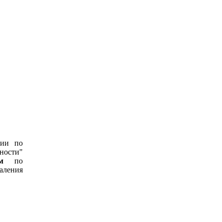
ии по
ности"
м
по
аления