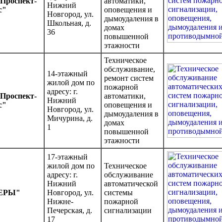
Проспект-
автоматики,
Нижний
с"
оповещения и
Новгород, ул.
дымоудаления в
Школьная, д.
домах
36
повышенной
этажности
Техническое
обслуживание,
14-этажный
ремонт систем
жилой дом по
пожарной
адресу: г.
Проспект-
автоматики,
Нижний
с"
оповещения и
Новгород, ул.
дымоудаления в
Мичурина, д.
домах
1
повышенной
этажности
17-этажный
жилой дом по
Техническое
адресу: г.
обслуживание
Нижний
автоматической
ЕРЫ"
Новгород, ул.
системы
Нижне-
пожарной
Печерская, д.
сигнализации
17