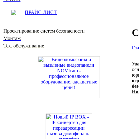
ПРАЙС-ЛИСТ
С
Проектирование систем безопасности
Монтаж
Тех. обслуживание
Гл
Ув
ос
юри
ог
бе
Ниж