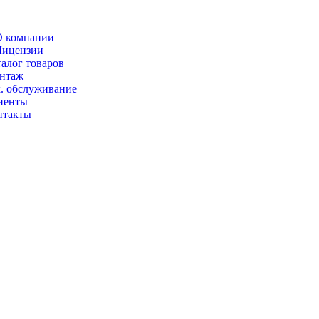
О компании
Лицензии
алог товаров
нтаж
х. обслуживание
иенты
нтакты