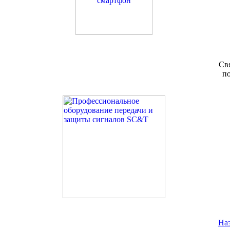
Св
п
Наз