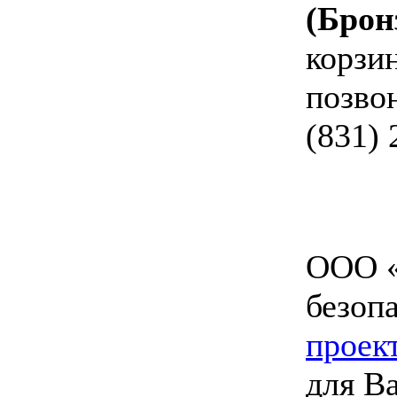
(Брон
корзин
позво
(831) 
ООО «
безоп
проек
для В