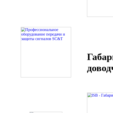
Габар
довод