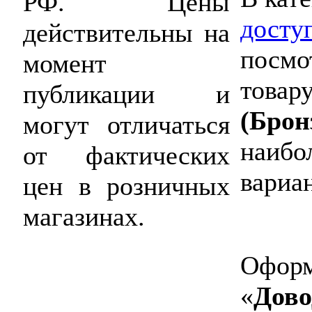
РФ. Цены
досту
действительны на
посмо
момент
товару
публикации и
(Брон
могут отличаться
наибо
от фактических
вариан
цен в розничных
магазинах.
Оформ
«
Дово