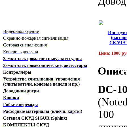
Довод
Видеонаблюдение
Инструк
(паспор
Охранно-пожарная сигнализация
СКАЧА
Сотовая сигнализация
Контроль доступа
Цена: 1800 ру
Замки электромагнитные, аксессуары
Замки электромеханические, аксессуары
Описа
Контроллеры
Устройства считывания, управления
(считыватели, кодовые панели и пр.)
DC-1
Доводчики двери
Кнопки
(Note
Гибкие переходы
100 
Расходные материалы (ключи, карты)
Сетевая СКУД SIGUR (Sphinx)
двух
КОМПЛЕКТЫ СКУД