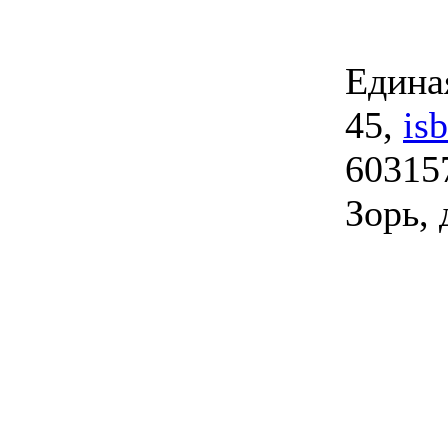
Единая
45,
is
603157
Зорь, 