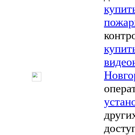
купит
пожар
контр
купит
видео
Новго
опера
устан
други
досту