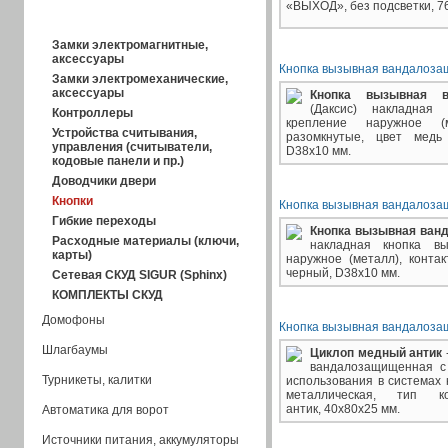
«ВЫХОД», без подсветки,
76
Контроль доступа
Замки электромагнитные,
аксессуары
Кнопка вызывная вандалоза
Замки электромеханические,
аксессуары
Кнопка вызывная в
(Даксис) накладная
Контроллеры
крепление наружное (м
Устройства считывания,
разомкнутые, цвет медь 
управления (считыватели,
D38х10 мм.
кодовые панели и пр.)
Доводчики двери
Кнопки
Кнопка вызывная вандалоза
Гибкие переходы
Кнопка вызывная ван
Расходные материалы (ключи,
накладная кнопка вы
карты)
наружное (металл), конта
черный, D38х10 мм.
Сетевая СКУД SIGUR (Sphinx)
КОМПЛЕКТЫ СКУД
Домофоны
Кнопка вызывная вандалозащ
Шлагбаумы
Циклоп медный антик
вандалозащищенная c 
Турникеты, калитки
использования в системах 
металлическая, тип 
антик, 40х80х25 мм.
Автоматика для ворот
Источники питания, аккумуляторы