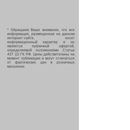
* Обращаем Ваше внимание, что вся
информация, размещенная на данном
интернет-сайте, носит
информационный характер и не
является публичной офертой,
определяемой положениями Статьи
437 (2) ГК РФ. Цены действительны на
момент публикации и могут отличаться
от фактических цен в розничных
магазинах.