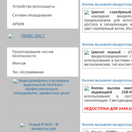
Кнопка вызывная вандалозащ
Устройства грозозащиты
Циклоп серебряный
Сетевое оборудование
накладная вандал
предназначена для испо
АРХИВ
доступа и сигнализации, м
цвет серебряный антик
, 40
ПРАЙС-ЛИСТ
Кнопка вызывная вандалоза
Проектирование систем
Циклоп черный
- (О
безопасности
вандалозащищенная c 
использования в системах 
Монтаж
металлическая, тип контакт
Тех. обслуживание
Кнопка вызывная вандалоза
Кнопка вызова нак
индикацией JSB
использования в сис
сигнализации.
Светодиодная
НЕДОСТУПНА ДЛЯ ЗАКАЗ
Кнопка вызывная вандалоза