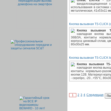
Олевс EXITKa
- (Оле
вандалозащищенная c
использования в системах 
металлическая, 41х53х11 мм
Кнопка вызывная TS-CLICK (
Кнопка вызывная TS
накладная кнопка в
36В/3А, контакты нормал
корпуса цинковый сплав, цве
80х30х25 мм.
Кнопка вызывная TS-CLICK li
Кнопка вызывная TS-
накладная кнопка вых
контакты нормально-разом
кнопки 12В. Материал корп
- серебро, -20...+55°C, 80х3
2
3
4
Следующая
1