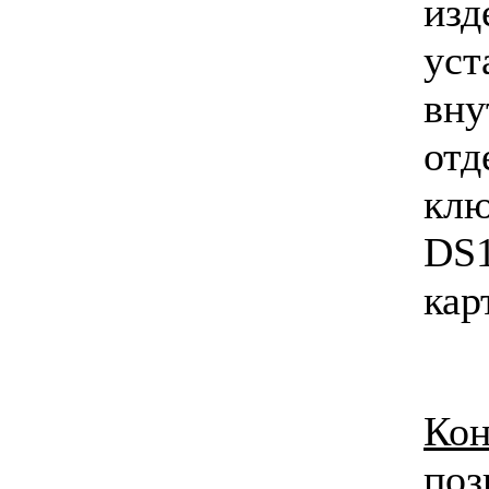
из
уст
вн
от
кл
DS
кар
Ко
по