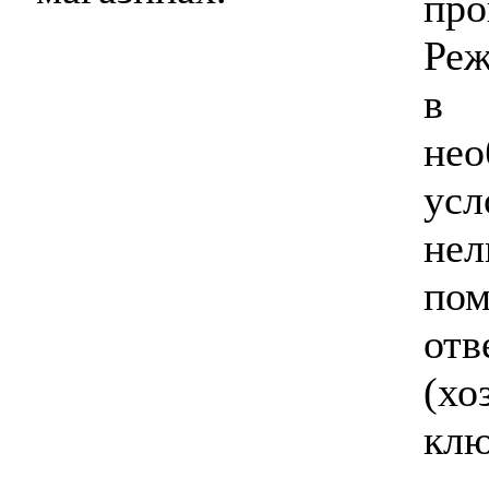
пр
Реж
в 
не
ус
не
пом
от
(х
клю