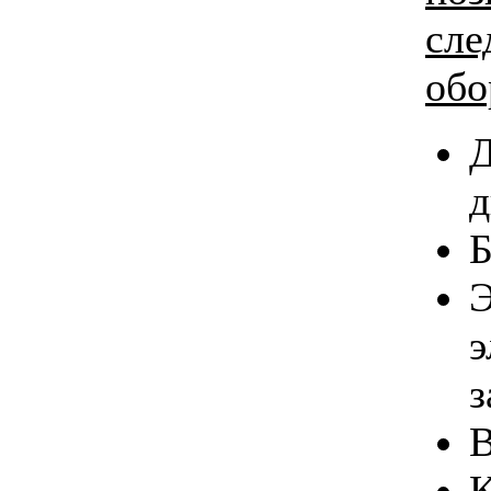
сл
обо
Д
д
Б
Э
э
з
В
К