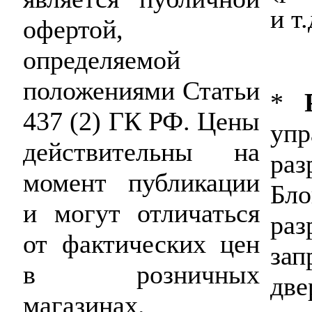
и т.
офертой,
определяемой
положениями Статьи
*
437 (2) ГК РФ. Цены
упр
действительны на
ра
момент публикации
Бл
и могут отличаться
р
от фактических цен
за
в розничных
дв
магазинах.