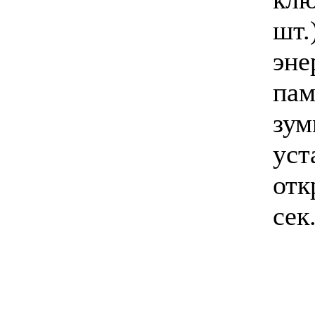
шт
эне
па
зу
уст
отк
cек