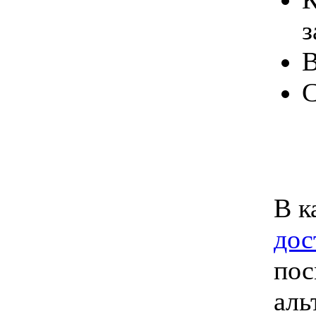
з
В
С
В к
дос
пос
аль