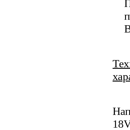
п
B
Тех
хар
Нап
18