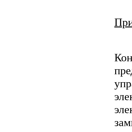
Пр
Кон
пр
упр
эл
эле
за