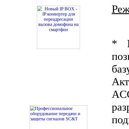
Реж
*
поз
ба
Ак
AC
раз
по