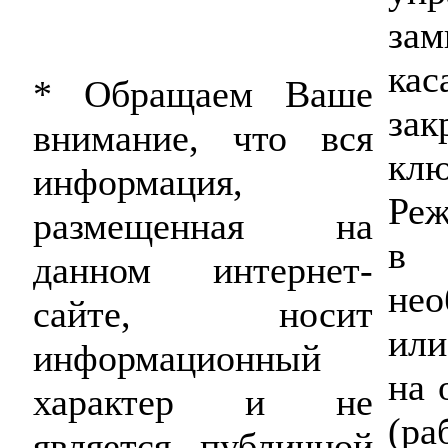
зам
ка
* Обращаем Ваше
зак
внимание, что вся
клю
информация,
Ре
размещенная на
в 
данном интернет-
не
сайте, носит
или
информационный
на 
характер и не
(ра
является публичной