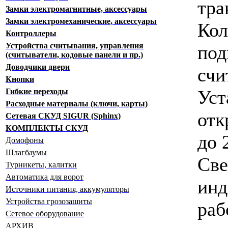
тра
Замки электромагнитные, аксессуары
Замки электромеханические, аксессуары
Кол
Контроллеры
Устройства считывания, управления
по
(считыватели, кодовые панели и пр.)
Доводчики двери
счи
Кнопки
Уст
Гибкие переходы
Расходные материалы (ключи, карты)
отк
Сетевая СКУД SIGUR (Sphinx)
КОМПЛЕКТЫ СКУД
до 
Домофоны
Шлагбаумы
Све
Турникеты, калитки
Автоматика для ворот
ин
Источники питания, аккумуляторы
Устройства грозозащиты
ра
Сетевое оборудование
АРХИВ