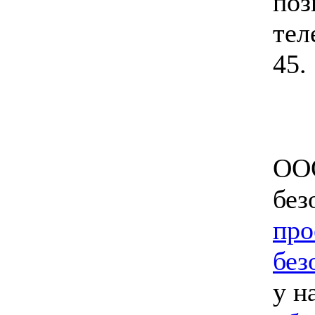
поз
тел
45.
ООО
без
про
без
у н