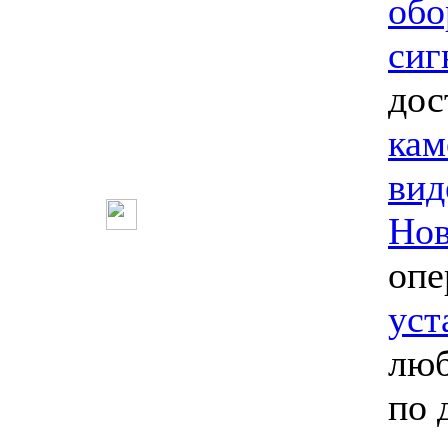
обо
сиг
дос
кам
вид
Нов
опе
уст
люб
по 