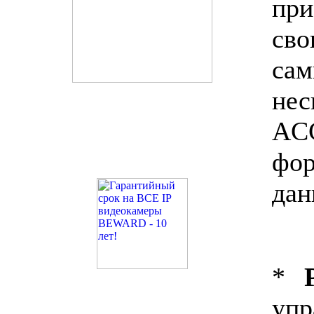
при
св
са
нес
AC
фо
дан
*
уп