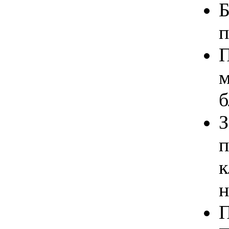
п
П
м
б
п
н