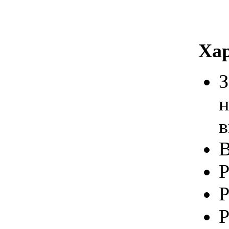
Ха
н
в
В
Р