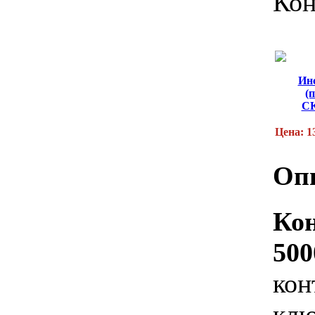
Кон
Ин
(
С
Цена: 1
Оп
Ко
500
кон
кл