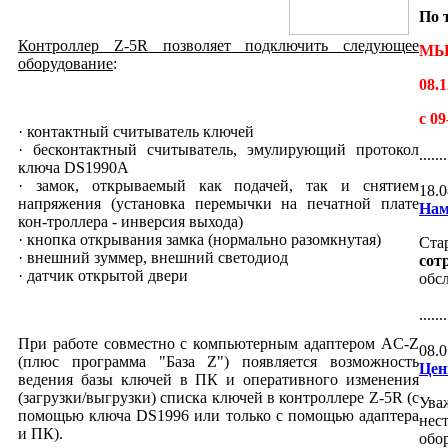
По 
Контроллер Z-5R позволяет подключить следующее
МЫ
оборудование
:
08.1
с 0
· контактный считыватель ключей
· бесконтактный считыватель, эмулирующий протокол
.......
ключа DS1990А
· замок, открываемый как подачей, так и снятием
18.0
напряжения (установка перемычки на печатной плате
Нам
кон-троллера - инверсия выхода)
· кнопка открывания замка (нормально разомкнутая)
Ста
· внешний зуммер, внешний светодиод
сот
· датчик открытой двери
обс
.......
При работе совместно с компьютерным адаптером AC-Z
08.0
(плюс программа "База Z") появляется возможность
Цен
ведения базы ключей в ПК и оперативного изменения
(загрузки/выгрузки) списка ключей в контроллере Z-5R (с
Ува
помощью ключа DS1996 или только с помощью адаптера
нес
и ПК).
обо