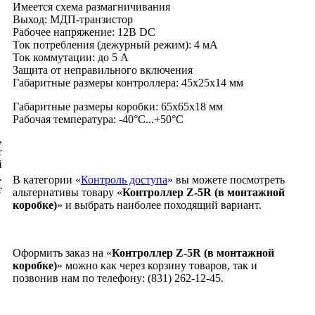
Имеется схема размагничивания
Выход: МДП-транзистор
Рабочее напряжение: 12В DC
Ток потребления (дежурный режим): 4 мА
Ток коммутации: до 5 А
Защита от неправильного включения
Габаритные размеры контроллера: 45х25х14 мм
Габаритные размеры коробки: 65х65х18 мм
Рабочая температура: -40°С...+50°С
,
т
й
.
В категории «
Контроль доступа
» вы можете посмотреть
т
альтернативы товару «
Контроллер Z-5R (в монтажной
коробке)
» и выбрать наиболее походящий вариант.
Оформить заказ на «
Контроллер Z-5R (в монтажной
коробке)
» можно как через корзину товаров, так и
позвонив нам по телефону: (831) 262-12-45.