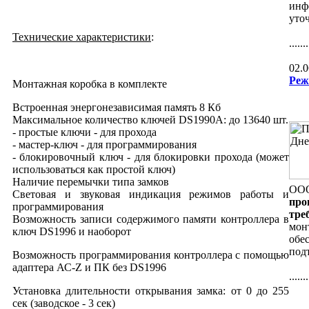
инф
уто
Технические характеристики
:
.......
02.0
Реж
Монтажная коробка в комплекте
Встроенная энергонезависимая память 8 Кб
Максимальное количество ключей DS1990А: до 13640 шт.
- простые ключи - для прохода
- мастер-ключ - для программирования
- блокировочный ключ - для блокировки прохода (может
использоваться как простой ключ)
Наличие перемычки типа замков
ООО
Световая и звуковая индикация режимов работы и
про
программирования
тре
Возможность записи содержимого памяти контроллера в
мон
ключ DS1996 и наоборот
обе
под
Возможность программирования контроллера с помощью
адаптера АС-Z и ПК без DS1996
.......
Установка длительности открывания замка: от 0 до 255
cек (заводское - 3 сек)