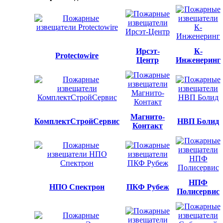
Ирсэт-
К-
Protectowire
Центр
Инженеринг
Магнито-
КомплектСтройСервис
НВП Болид
Контакт
НПФ
НПО Спектрон
ПКФ Рубеж
Полисервис