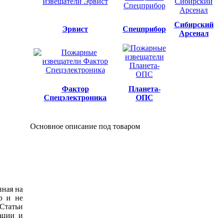
Сибирский
Эрвист
Спецприбор
Арсенал
Фактор
Планета-
Спецэлектроника
ОПС
Основное описание под товаром
нная на
р и не
 Статьи
ации и