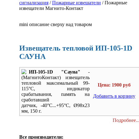
сигнализация
/
Пожарные извещатели
/
Пожарные
извещатели Магнито-Контакт
mini описание сверху над товаром
Извещатель тепловой ИП-105-1D
САУНА
ИП-105-1D "Сауна"
-
(МагнитоКонтакт) извещатель
тепловой максимальный 99-
Цена: 1900 руб
115°С, индикатор
срабатывания, память на
Добавить в корзину
сработавший
датчик, -40°С...+95°С, Ø98х23
мм, 150 г.
Подробнее..
Все производители: