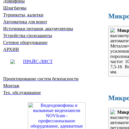
Домофоны
Шлагбаумы
Микро
Турникеты, калитки
Автоматика для ворот
Источники питания, аккумуляторы
Мик
высоко
Устройства грозозащиты
автома
Сетевое оборудование
Металлич
АРХИВ
усиления,
поролона
частот 1
ПРАЙС-ЛИСТ
7,5-16 В
мм.
Проектирование систем безопасности
Монтаж
Тех. обслуживание
Микро
Мик
высоко
автома
регулир