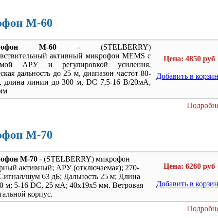
фон M-60
рофон M-60
- (STELBERRY)
увствительный активный микрофон MEMS с
Цена: 4850 руб
аемой АРУ и регулировкой усиления.
ская дальность до 25 м, диапазон частот 80-
Добавить в корзи
, длина линии до 300 м, DC 7,5-16 В/20мА,
мм
Подробне
фон M-70
офон M-70
- (STELBERRY) микрофон
Цена: 6260 руб
ный активный; АРУ (отключаемая); 270-
 Сигнал/шум 63 дБ; Дальность 25 м; Длина
Добавить в корзи
0 м; 5-16 DC, 25 мА; 40х19х5 мм. Ветровая
тальной корпус.
Подробне