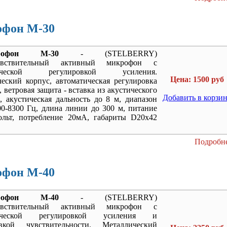
фон M-30
рофон M-30
- (STELBERRY)
чувствительный активный микрофон с
тической регулировкой усиления.
Цена: 1500 руб
еский корпус, автоматическая регулировка
 ветровая защита - вставка из акустического
Добавить в корзи
, акустическая дальность до 8 м, диапазон
00-8300 Гц, длина линии до 300 м, питание
ольт, потребление 20мА, габариты D20х42
Подробне
фон M-40
рофон M-40
- (STELBERRY)
чувствительный активный микрофон с
тической регулировкой усиления и
овкой чувствительности. Металлический