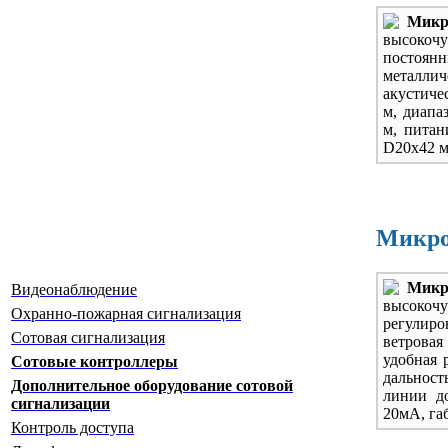
Мик
высоко
посто
металлич
акустиче
м, диапа
м, питан
D20х42 м
Микро
Мик
Видеонаблюдение
высоко
Охранно-пожарная сигнализация
регулир
Сотовая сигнализация
ветровая 
удобная 
Сотовые контроллеры
дальность
Дополнительное оборудование сотовой
линии до
сигнализации
20мА, га
Контроль доступа