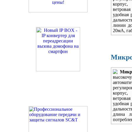
корпус,
ветровая 
удобная 
дальность
линии до
20мА, га
Микро
Мик
высоко
автома
регулир
корпус,
ветровая 
удобная 
дальност
длина л
потребле