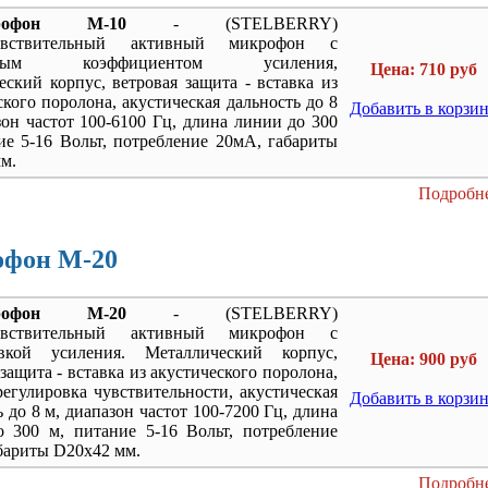
рофон M-10
- (STELBERRY)
чувствительный активный микрофон с
янным коэффициентом усиления,
Цена: 710 руб
еский корпус, ветровая защита - вставка из
ского поролона, акустическая дальность до 8
Добавить в корзи
зон частот 100-6100 Гц, длина линии до 300
ие 5-16 Вольт, потребление 20мА, габариты
м.
Подробне
фон M-20
рофон M-20
- (STELBERRY)
чувствительный активный микрофон с
овкой усиления. Металлический корпус,
Цена: 900 руб
защита - вставка из акустического поролона,
регулировка чувствительности, акустическая
Добавить в корзи
 до 8 м, диапазон частот 100-7200 Гц, длина
 300 м, питание 5-16 Вольт, потребление
бариты D20х42 мм.
Подробне