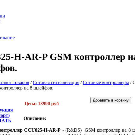
нии
и
варов
живание
25-H-AR-P GSM контроллер на
фов.
талог товаров
/
Сотовая сигнализация
/
Сотовые контроллеры
/
онтроллер на 8 шлейфов.
Цена: 13990 руб
укция
порт)
Описание:
ЧАТЬ
онтроллер CCU825-H-AR-P
- (R&DS) GSM контроллер на 8 ш