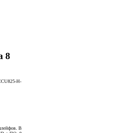
 8
CCU825-H-
лейфов. В