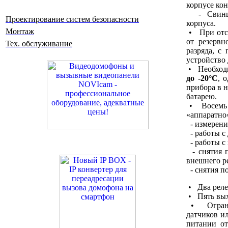
корпусе кон
- Свинцов
Проектирование систем безопасности
корпуса.
Монтаж
• При отсу
от резервн
Тех. обслуживание
разряда, с
устройство 
• Необходи
до -20°С
, 
прибора в 
батарею.
• Восемь а
«аппаратно
- измерени
- работы с
- работы с
- снятия п
внешнего р
- снятия п
• Два реле
• Пять выхо
• Ограни
датчиков и
питании от