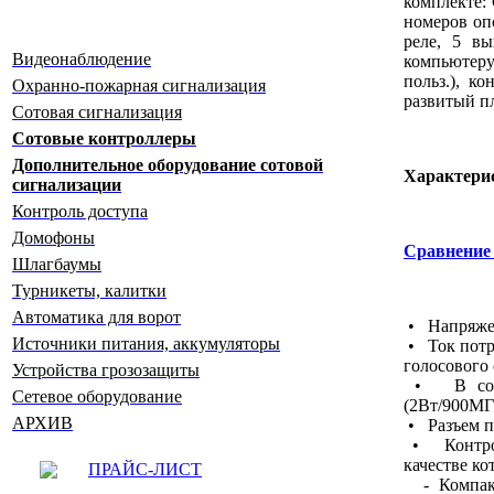
комплекте:
номеров оп
реле, 5 в
Видеонаблюдение
компьютеру)
польз.), к
Охранно-пожарная сигнализация
развитый пл
Сотовая сигнализация
Сотовые контроллеры
Дополнительное оборудование сотовой
Характери
сигнализации
Контроль доступа
Домофоны
Сравнение 
Шлагбаумы
Турникеты, калитки
Автоматика для ворот
• Напряжен
Источники питания, аккумуляторы
• Ток потр
голосового
Устройства грозозащиты
• В соста
Сетевое оборудование
(2Вт/900МГ
АРХИВ
• Разъем п
• Контролл
качестве ко
ПРАЙС-ЛИСТ
- Компакт