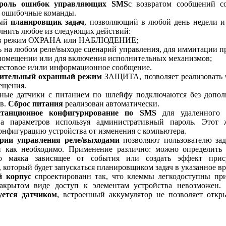
роль ошибок управляющих SMS
с возвратом сообщений с
а ошибочные команды.
тый
планировщик задач
, позволяющий в любой день недели и
лнить любое из следующих действий:
 в режим ОХРАНА или НАБЛЮДЕНИЕ;
ь на любом реле/выходе сценарий управления, для иммитации п
помещении или для включения исполнительных механизмов;
тестовое и/или информационное сообщение.
ительный охранный режим
ЗАЩИТА, позволяет реализовать 
ещения.
е датчики с питанием по шлейфу подключаются без допол
в.
Сброс питания
реализован автоматически.
станционное конфигурирование по SMS
для удаленного 
ва параметров используя административный пароль. Этот 
онфигурацию устройства от изменения с компьютера.
ии управления реле/выходами
позволяют пользователю зад
 как необходимо. Применение различно: можно определить 
го маяка зависящее от события или создать эффект прис
который будет запускаться планировщиком задач в указанное вр
 корпус
спроектированн так, что клеммы легкодоступны пр
закрытом виде доступ к элементам устройства невозможен.
уется датчиком
, встроенный аккумулятор не позволяет откр