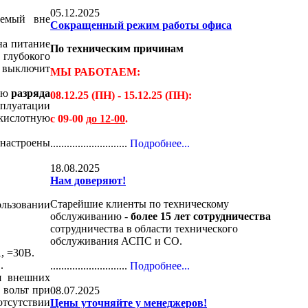
05.12.2025
аемый вне
Сокращенный режим работы офиса
на питание
По техническим причинам
 глубокого
и выключит
МЫ РАБОТАЕМ:
цию
разряда
08.12.25 (ПН) - 15.12.25 (ПН):
сплуатации
-кислотную
с 09-00
до 12-00
.
 настроены
............................
Подробнее...
18.08.2025
Нам доверяют!
Старейшие клиенты по техническому
ользовании
обслуживанию -
более 15 лет сотрудничества
сотрудничества в области технического
обслуживания АСПС и СО.
, =30В.
.
............................
Подробнее...
я внешних
 вольт при
08.07.2025
отсутствии
Цены уточняйте у менеджеров!