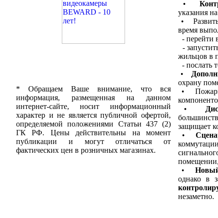
•
Конт
указания н
• Разви
время выпо
- перейти
- запустит
жильцов в 
- послать 
•
Дополн
охрану пом
* Обращаем Ваше внимание, что вся
• Пожарны
информация, размещенная на данном
компоненто
интернет-сайте, носит информационный
•
Ди
характер и не является публичной офертой,
большинст
определяемой положениями Статьи 437 (2)
защищает к
ГК РФ. Цены действительны на момент
•
Сценар
публикации и могут отличаться от
коммутации
фактических цен в розничных магазинах.
сигнально
помещении, 
•
Новый
однако в 
контролир
незаметно.