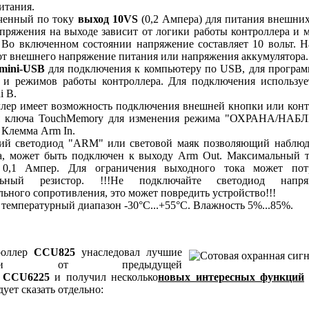
итания.
енный по току
выход 10VS
(0,2 Ампера) для питания внешних
пряжения на выходе зависит от логики работы контроллера и 
 Во включенном состоянии напряжение составляет 10 вольт. 
 от внешнего напряжение питания или напряжения аккумулятора.
mini-USB
для подключения к компьютеру по USB, для програ
 и режимов работы контроллера. Для подключения используе
i B.
ер имеет возможность подключения внешней кнопки или конт
я ключа TouchMemory для изменения режима "ОХРАНА/НА
Клемма Arm In.
 светодиод "ARM" или световой маяк позволяющий наблюд
а, может быть подключен к выходу Arm Out. Максимальный 
т 0,1 Ампер. Для ограничения выходного тока может потр
ельный резистор. !!!Не подключайте светодиод напр
ьного сопротивления, это может повредить устройство!!!
температурный диапазон -30°С...+55°С. Влажность 5%...85%.
роллер
CCU825
унаследовал лучшие
нности от предыдущей
ы
CCU6225
и получил несколько
новых интересных функций
дует сказать отдельно: