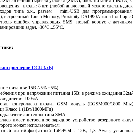
 GSM антеннаштыревая угловая (SMA), блок питания 15В/1А, 
овещения, входы: 8 шт. (любой аналоговый можно сделать диск
ыходов типа о.к., разъем mini-USB для программирования 
, встроенный Touch Memory, Proximity DS1990A типа IronLogic 
онтроль ошибок управляющих SMS, новый корпус с датчиком
анировщик задач, -30°С...55°С.
стики:
контроллеров CCU (.xls)
ие питания: 15В (-5% +5%)
ебления при напряжении питания 15В: в режиме ожидания 32мА
 соединения 100мА
в контроллера входит GSM модуль (EGSM900/1800 Mhz)
ц) Класс 1 (1Вт/1800МГц)
одключения антенны типа SMA
ер имеет встроенное зарядное устройство резервного акку
торого может использоваться:
ный литий-фосфатный LiFePO4 - 12В; 1,3 А/час, устанавл