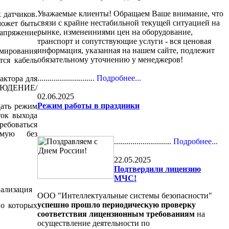
Уважаемые клиенты! Обращаем Ваше внимание, что
 датчиков.
связи с крайне нестабильной текущей ситуацией на
может быть
рынке, изменеиниями цен на оборудование,
Напряжение
транспорт и сопутствующие услуги - вся ценовая
информация, указанная на нашем сайте, подлежит
ммирования
обязательному уточнению у менеджеров!
тся кабель
............................
Подробнее...
актора для
БЛЮДЕНИЕ/
02.06.2025
Режим работы в праздники
ать режим
ток выхода
ебоваться
ямую без
............................
Подробнее...
22.05.2025
Подтвердили лицензию
МЧС!
ООО "Интеллектуальные системы безопасности"
успешно прошло периодическую проверку
о которых
соответствия лицензионным требованиям
на
осуществление деятельности по