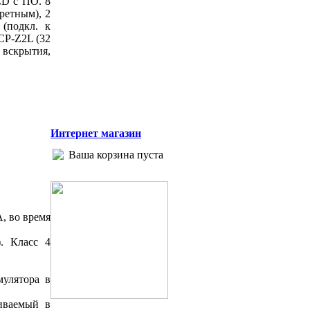
CD с ПО. 8
ретным), 2
(подкл. к
CP-Z2L (32
 вскрытия,
Интернет магазин
Ваша корзина пуста
, во время
. Класс 4
мулятора в
иваемый в