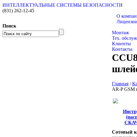
ИНТЕЛЛЕКТУАЛЬНЫЕ СИСТЕМЫ БЕЗОПАСНОСТИ
(831)
262-12-45
О компа
Лицензи
Поиск
Каталог то
Монтаж
Тех. обслу
Клиенты
Контакты
CCU8
шлей
Главная
/
Ка
AR-P GSM к
Инстр
(пас
СКА
Сотовый к