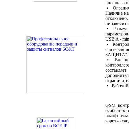
внешнего п
• Огранич
Наличие на
отключено.
не зависит
• Разъем
параметров
USB A - min
• Контролл
считывани
ЗАЩИТА". 
• Внешний
контроллер
составляе
дополнит
ограничител
• Рабочий 
GSM конт
особе
платформ
коротко сле