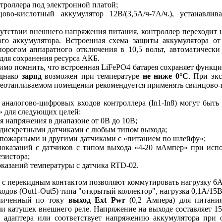
троллера под электронной платой;
о-кислотный аккумулятор 12В/(3,5A/ч-7A/ч.), устанавлив
тствии внешнего напряжения питания, контроллер переходит 
ого аккумулятора. Встроенная схема защиты аккумулятора от
 порогом аппаратного отключения в 10,5 вольт, автоматическ
для сохранения ресурса АКБ.
мо помнить, что встроенная LiFePO4 батарея сохраняет функ
однако
заряд
возможен при температуре
не ниже 0°С
. При эк
неотапливаемом помещении рекомендуется применять свинцово
налогово-цифровых входов контроллера (In1-In8) могут быть
» для следующих целей:
я напряжения в диапазоне от 0В до 10В;
 дискретными датчиками с любым типом выхода;
 пожарными и другими датчиками с «питанием по шлейфу»;
оказаний с датчиков с типом выхода «4-20 мАмпер» при исп
езистора;
оказаний температуры с датчика RTD-02.
 с перекидным контактом позволяют коммутировать нагрузку 6А
дов (Out1-Out5) типа "открытый коллектор", нагрузка 0,1A/15В
ченный по току
выход Ext Pwr
(0,2 Ампера) для питани
ли катушек внешнего реле. Напряжение на выходе составляет 15
 адаптера или соответствует напряжению аккумулятора при 