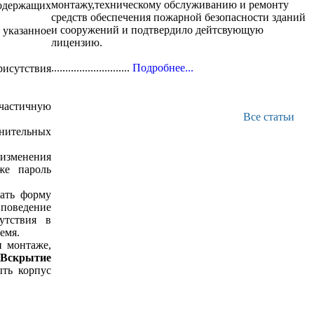
монтажу,техническому обслуживанию и ремонту
одержащих
средств обеспечения пожарной безопасности зданий
и сооружений и подтвердило дейтсвующую
 указанное
лицензию.
............................
Подробнее...
рисутствия
частичную
Все статьи
нительных
изменения
же пароль
ать форму
поведение
утствия в
емя.
и монтаже,
Вскрытие
ыть корпус