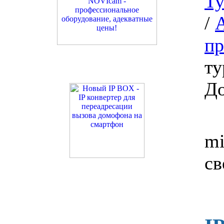
Ту
/
пр
ту
Д
mi
св