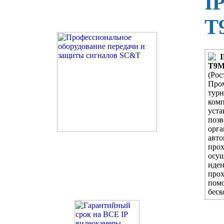
IP
Т
Т9
(Рос
Про
турн
комп
уста
поз
орга
авт
пр
осущ
иде
про
пом
беск