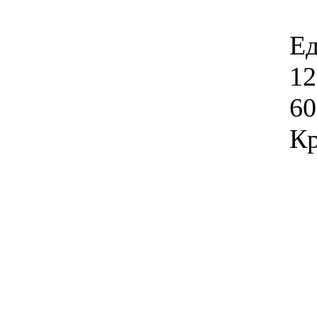
Ед
12
60
Кр