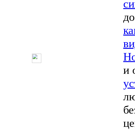
си
до
ка
ви
Но
и 
ус
лю
бе
ц