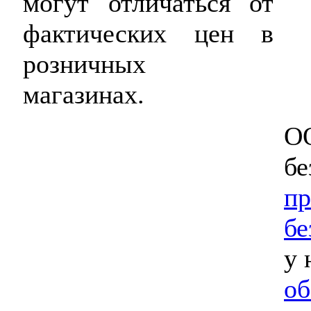
могут отличаться от
фактических цен в
розничных
магазинах.
ОО
бе
пр
бе
у 
об