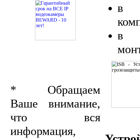
в 
ком
в 
мон
* Обращаем
Ваше внимание,
что вся
информация,
Устро