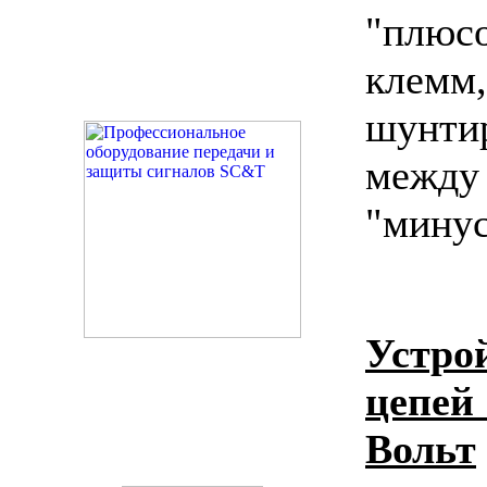
"плюс
кле
шунти
межд
"мину
Устро
цепе
Вольт