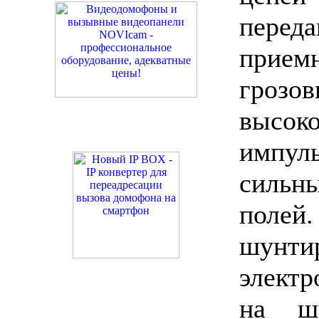
пер
приемн
гроз
высок
импу
сильн
полей
шунти
электр
на ш