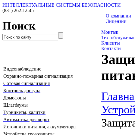
ИНТЕЛЛЕКТУАЛЬНЫЕ СИСТЕМЫ БЕЗОПАСНОСТИ
(831)
262-12-45
О компании
Лицензии
Поиск
Каталог товаро
Монтаж
Тех. обслужива
Клиенты
Контакты
Защи
Видеонаблюдение
пита
Охранно-пожарная сигнализация
Сотовая сигнализация
Контроль доступа
Главна
Домофоны
Шлагбаумы
Устрой
Турникеты, калитки
Защита
Автоматика для ворот
Источники питания, аккумуляторы
Устройства грозозащиты