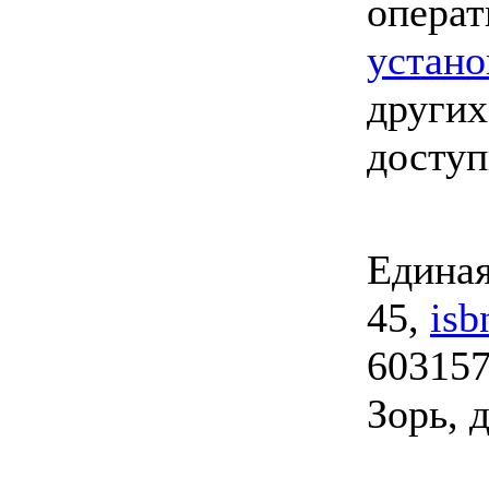
опера
устано
других
досту
Единая
45,
isb
603157
Зорь, д