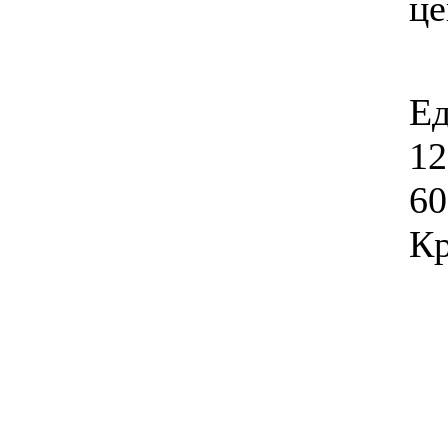
ц
Ед
12
60
Кр