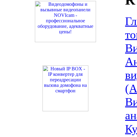
Гл
то
В
Ан
ви
(A
В
ан
К