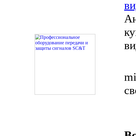
ви
А
ку
ви
mi
св
В