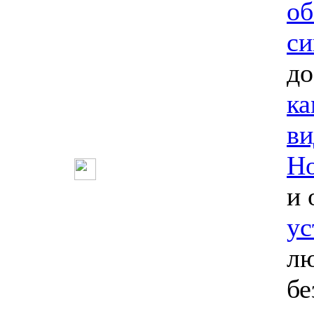
об
си
до
ка
ви
Но
и 
ус
лю
бе