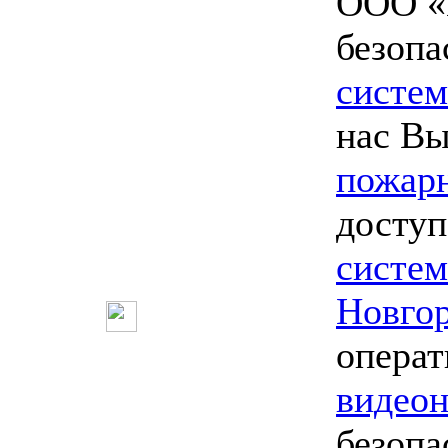
ООО «
безопа
систем
нас В
пожарн
доступ
систе
Новго
опера
видео
безопа