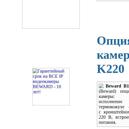
Опция
камер
K220
Beward B1
(Beward) опц
камеры: 
исполн
термокожухе 
с кронштейно
220 В, встро
питания.