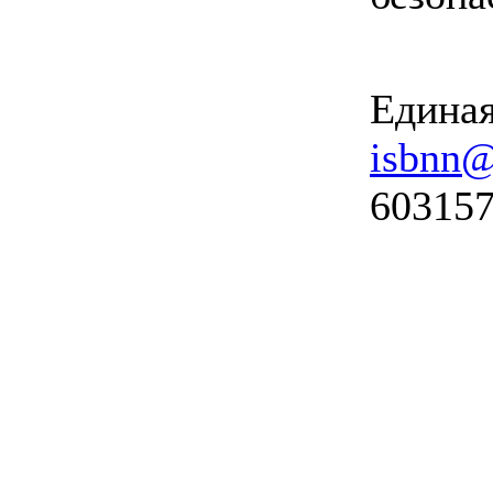
Единая
isbnn@
603157