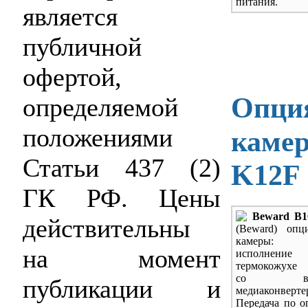
питания.
является
публичной
офертой,
Опция
определяемой
положениями
камер
Статьи 437 (2)
K12F
ГК РФ. Цены
Beward B1
действительны
(Beward) опц
камеры: 
на момент
исполн
термокожухе -
со встр
публикации и
медиаконверте
Передача по о