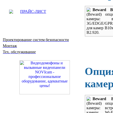
Beward B
ПРАЙС-ЛИСТ
(Beward) опц
камеры: вс
3G/EDGE/GP
для камер В10х
B2.920.
Проектирование систем безопасности
Монтаж
Тех. обслуживание
Опция
каме
Beward 
(Beward) опц
камеры: вст
камеру Wi-