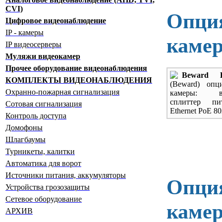
CVI)
Опция
Цифровое видеонаблюдение
IP - камеры
каме
IP видеосерверы
Муляжи видеокамер
Прочее оборудование видеонаблюдения
Beward B
КОМПЛЕКТЫ ВИДЕОНАБЛЮДЕНИЯ
(Beward) опц
Охранно-пожарная сигнализация
камеры: вс
сплиттер п
Сотовая сигнализация
Ethernet PoE 80
Контроль доступа
Домофоны
Шлагбаумы
Турникеты, калитки
Автоматика для ворот
Источники питания, аккумуляторы
Опция
Устройства грозозащиты
Сетевое оборудование
каме
АРХИВ