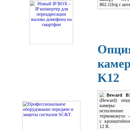
802.11b/g с ант
Опция
камер
K12
Beward B1
(Beward) опц
камеры: 
исполн
термокожухе 
с кронштейно
12 В.