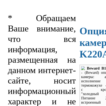
* Обращаем
Ваше внимание,
Опция
что вся
камер
информация,
K220
размещенная на
данном интернет-
Beward B1
- (Beward) оп
камеры: ар
сайте, носит
исполн
термокожухе
информационный
с кроншт
"холодный
Питание 
характер и не
встроенн