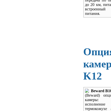
передача по о
до 20 км, пит
встроенн
питания.
Опция
каме
K12
Beward B1
(Beward) опц
камеры: 
исполн
термокожухе 