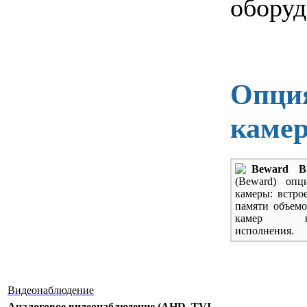
оборуд
Опция
каме
Beward B
(Beward) опц
камеры: встро
памяти объемо
камер куп
исполнения.
Видеонаблюдение
Аналоговое видеонаблюдение (AHD, TVI,