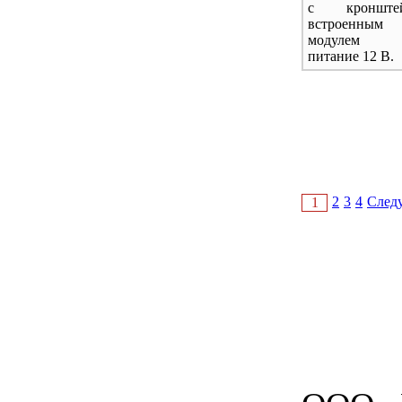
с кроншт
встроенны
модулем 80
питание 12 В.
2
3
4
След
1