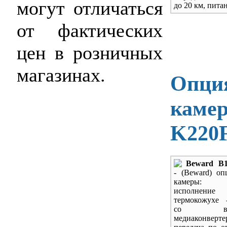
могут отличаться
до 20 км, пита
от фактических
цен в розничных
магазинах.
Опция
камер
K220
Beward B1
- (Beward) оп
камеры: 
исполн
термокожухе 
со встр
медиаконверте