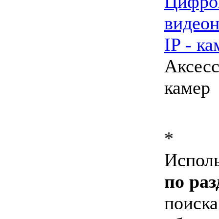
Цифро
видео
IP - к
Аксесс
камер
*
Испол
по раз
поиска