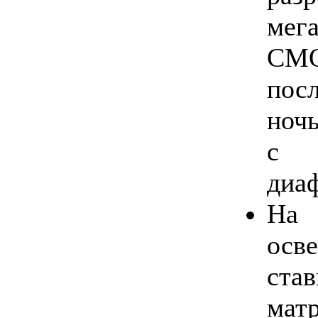
мег
CM
посл
ночь
с 
диа
На
осв
ста
мат