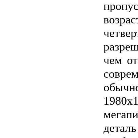
пропус
возрас
четве
разреш
чем от
совр
обыч
198
мегап
деталь