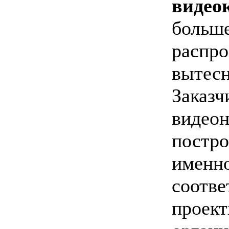
видео
бол
распро
вытесн
Зак
видео
постр
имен
соотве
проек