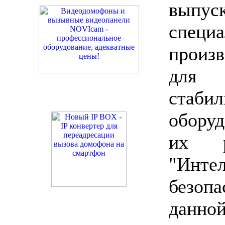
выпу
спец
произ
для 
стаб
оборуд
их р
"Инте
безопа
данно