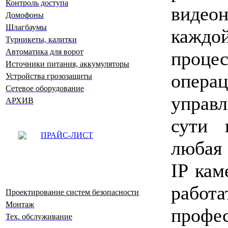
Контроль доступа
видео
Домофоны
Шлагбаумы
каждо
Турникеты, калитки
Автоматика для ворот
проц
Источники питания, аккумуляторы
опер
Устройства грозозащиты
Сетевое оборудование
управл
АРХИВ
сути 
ПРАЙС-ЛИСТ
любая 
IP кам
работ
Проектирование систем безопасности
Монтаж
п
рофе
Тех. обслуживание