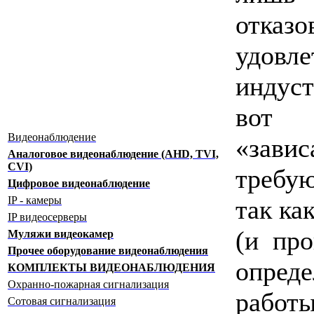
отка
удовл
индус
вот
Видеонаблюдение
«зав
Аналоговое видеонаблюдение (AHD, TVI,
CVI)
требу
Цифровое видеонаблюдение
IP - камеры
так ка
IP видеосерверы
(и про
Муляжи видеокамер
Прочее оборудование видеонаблюдения
опре
КОМПЛЕКТЫ ВИДЕОНАБЛЮДЕНИЯ
Охранно-пожарная сигнализация
раб
Сотовая сигнализация