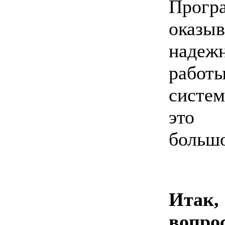
Прогр
оказыв
надеж
работ
систе
это 
большо
Итак
вопр