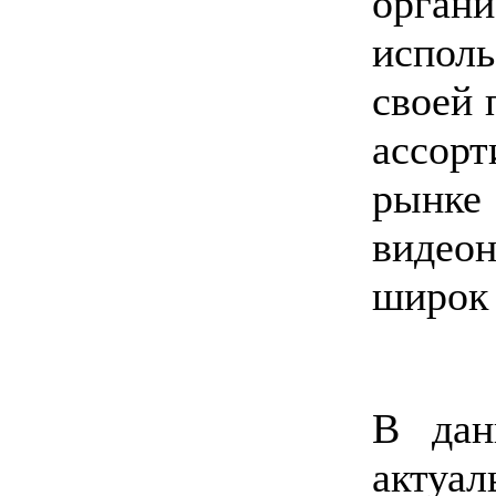
орга
испол
своей 
ассорт
ры
видео
широк 
В дан
актуа