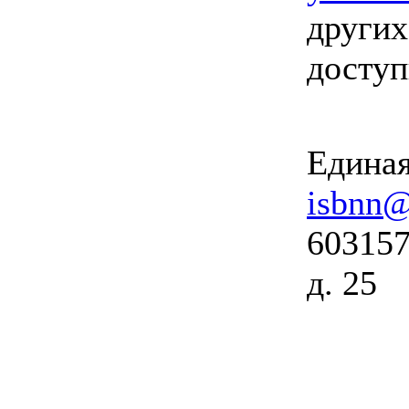
других
досту
Единая
isbnn@
603157
д. 25