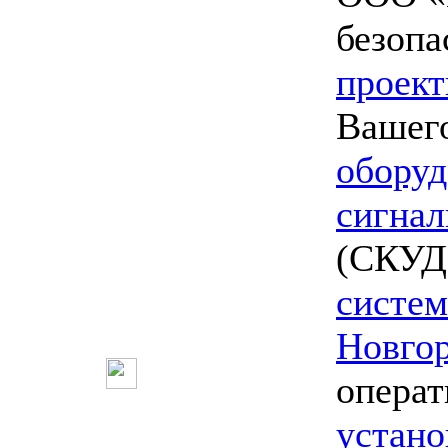
безопа
проект
Вашего
оборуд
сигнал
(СКУД)
систе
Новго
опера
устано