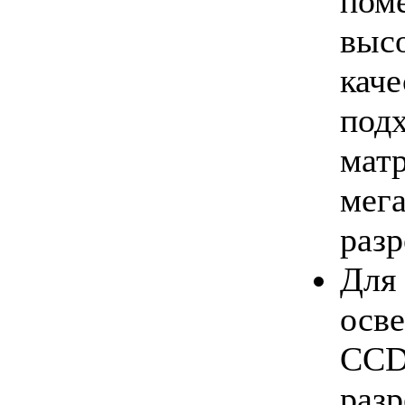
по
выс
кач
под
мат
мег
раз
Для
осв
CCD
ра