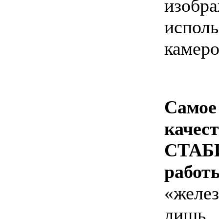
изобр
испол
камер
Сам
качес
СТАБ
работ
«желез
лишь