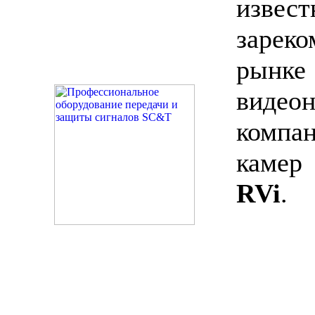
изве
зарек
ры
видео
компа
каме
RVi
.