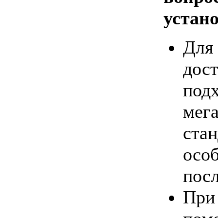
устано
Дл
дос
под
ме
ста
осо
посл
При