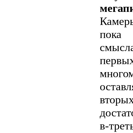
мегап
Камер
пока
смысл
первы
много
оставл
втор
доста
в-трет