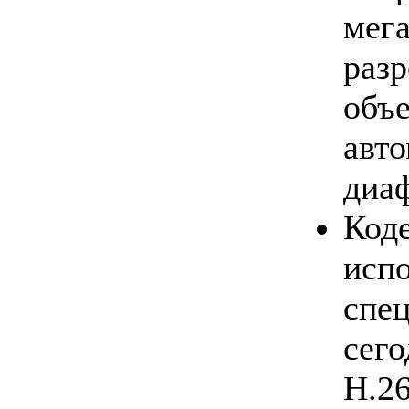
мег
раз
о
авт
диа
Код
исп
сп
сег
H.26