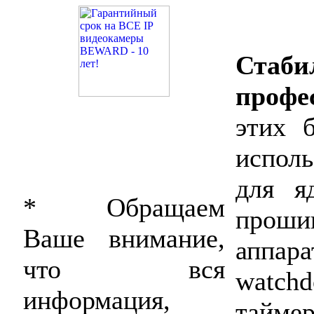
Стаби
профе
этих б
испол
для я
* Обращаем
прош
Ваше внимание,
аппар
что вся
watch
информация,
таймер