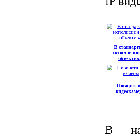
IP вид
В стандар
исполнении 
объектив
Поворотн
видеокам
В на